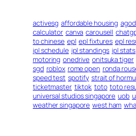
activesg
affordable housing
agod
calculator
canva
carousell
chatg
to chinese
epl
epl fixtures
epl res
ipl schedule
ipl standings
ipl stats
motoring
onedrive
onitsuka tiger
sgd
roblox
rome open
ronda rous
speed test
spotify
strait of horm
ticketmaster
tiktok
toto
toto res
universal studios singapore
uob
u
weather singapore
west ham
wha