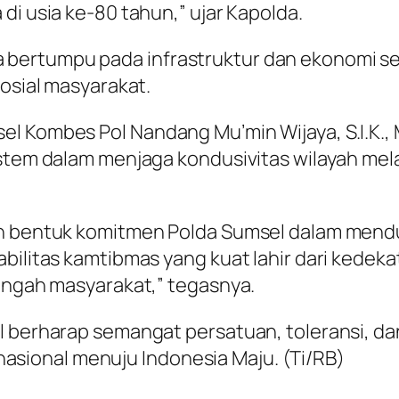
di usia ke-80 tahun,” ujar Kapolda.
bertumpu pada infrastruktur dan ekonomi s
sosial masyarakat.
el Kombes Pol Nandang Mu’min Wijaya, S.I.K.,
ystem dalam menjaga kondusivitas wilayah mela
lah bentuk komitmen Polda Sumsel dalam mend
bilitas kamtibmas yang kuat lahir dari kedekat
tengah masyarakat,” tegasnya.
el berharap semangat persatuan, toleransi, 
ional menuju Indonesia Maju. (Ti/RB)