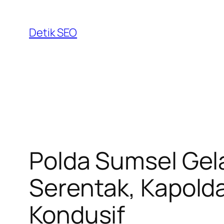
Skip
to
Detik SEO
content
Polda Sumsel Gela
Serentak, Kapold
Kondusif