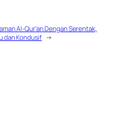
otaman Al-Qur’an Dengan Serentak,
u dan Kondusif
→