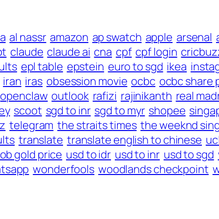
a
al nassr
amazon
ap swatch
apple
arsenal
pt
claude
claude ai
cna
cpf
cpf login
cricbuz
ults
epl table
epstein
euro to sgd
ikea
insta
iran
iras
obsession movie
ocbc
ocbc share 
openclaw
outlook
rafizi
rajinikanth
real mad
ey
scoot
sgd to inr
sgd to myr
shopee
singap
uz
telegram
the straits times
the weeknd sin
ults
translate
translate english to chinese
uc
ob gold price
usd to idr
usd to inr
usd to sgd
tsapp
wonderfools
woodlands checkpoint
w