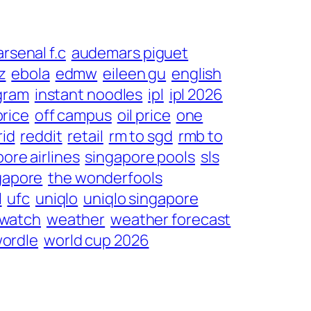
arsenal f.c
audemars piguet
z
ebola
edmw
eileen gu
english
gram
instant noodles
ipl
ipl 2026
price
off campus
oil price
one
rid
reddit
retail
rm to sgd
rmb to
ore airlines
singapore pools
sls
gapore
the wonderfools
l
ufc
uniqlo
uniqlo singapore
watch
weather
weather forecast
ordle
world cup 2026