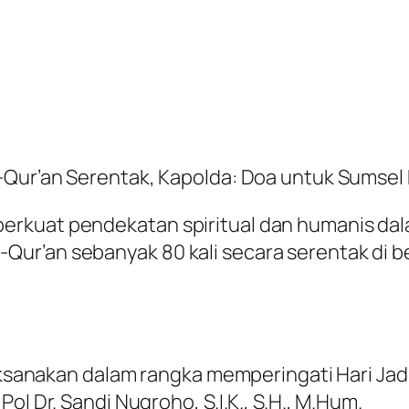
l-Qur’an Serentak, Kapolda: Doa untuk Sumsel
erkuat pendekatan spiritual dan humanis dal
ur’an sebanyak 80 kali secara serentak di b
laksanakan dalam rangka memperingati Hari Ja
ol Dr. Sandi Nugroho, S.I.K., S.H., M.Hum.