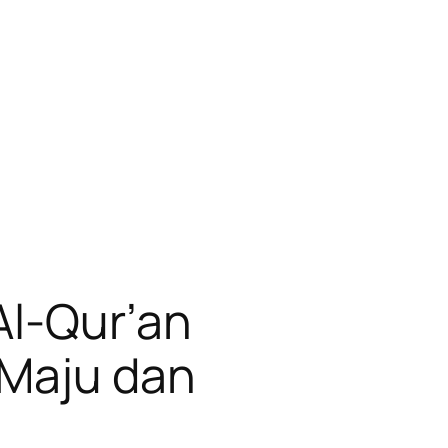
Al-Qur’an
 Maju dan