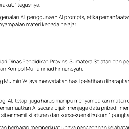
rakat,” tegasnya.
genalan AI, penggunaan AI prompts, etika pemanfaatan
yampaian materi kepada pelajar.
dari Dinas Pendidikan Provinsi Sumatera Selatan dan p
, dan Kompol Muhammad Firmansyah.
 Mu’min Wijaya menyatakan hasil pelatihan diharapka
.
logi AI, tetapi juga harus mampu menyampaikan materi
emanfaatkan AI secara bijak, menjaga data pribadi, me
g siber memiliki aturan dan konsekuensi hukum,” pungk
atan berharap memperkuat upaya pencegahan kejahatan