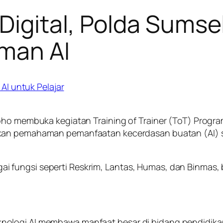
igital, Polda Sumsel
man AI
roho membuka kegiatan Training of Trainer (ToT) Prog
kan pemahaman pemanfaatan kecerdasan buatan (AI) 
rbagai fungsi seperti Reskrim, Lantas, Humas, dan Binma
nologi AI membawa manfaat besar di bidang pendidika