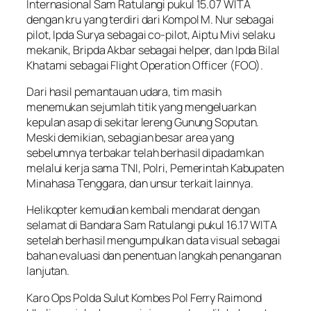
Internasional Sam Ratulangi pukul 15.07 WITA
dengan kru yang terdiri dari Kompol M. Nur sebagai
pilot, Ipda Surya sebagai co-pilot, Aiptu Mivi selaku
mekanik, Bripda Akbar sebagai helper, dan Ipda Bilal
Khatami sebagai Flight Operation Officer (FOO).
Dari hasil pemantauan udara, tim masih
menemukan sejumlah titik yang mengeluarkan
kepulan asap di sekitar lereng Gunung Soputan.
Meski demikian, sebagian besar area yang
sebelumnya terbakar telah berhasil dipadamkan
melalui kerja sama TNI, Polri, Pemerintah Kabupaten
Minahasa Tenggara, dan unsur terkait lainnya.
Helikopter kemudian kembali mendarat dengan
selamat di Bandara Sam Ratulangi pukul 16.17 WITA
setelah berhasil mengumpulkan data visual sebagai
bahan evaluasi dan penentuan langkah penanganan
lanjutan.
Karo Ops Polda Sulut Kombes Pol Ferry Raimond