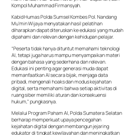
Kompol Muhammad Firmansyah.
Kabid Humas Polda Sumsel Kombes Pol. Nandang
Mu’min Wijaya menyatakan hasil pelatihan
diharapkan dapat diteruskan ke edukasi yang mudah
dipahami dan relevan dengan kehidupan pelajar.
“Peserta tidak hanya dituntut memahami teknologi
AI, tetapi juga harus mampu menyampaikan materi
dengan bahasa yang sederhana dan relevan.
Edukasi ini penting agar generasi muda dapat
memanfaatkan AI secara bijak, menjaga data
pribadi, mengenali hoaks dan modus kejahatan
digital, serta memahami bahwa setiap aktivitas di
ruang siber memiliki aturan dan konsekuensi
hukum,” pungkasnya.
Melalui Program Paham AI, Polda Sumatera Selatan
berharap memperkuat upaya pencegahan
kejahatan digital dengan membangun jejaring
edukator di tingkat kewilayahan dan meningkatkan