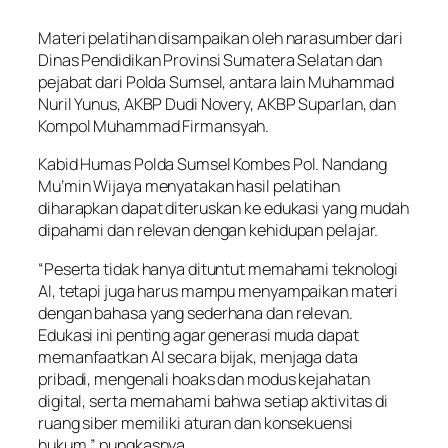
Materi pelatihan disampaikan oleh narasumber dari
Dinas Pendidikan Provinsi Sumatera Selatan dan
pejabat dari Polda Sumsel, antara lain Muhammad
Nuril Yunus, AKBP Dudi Novery, AKBP Suparlan, dan
Kompol Muhammad Firmansyah.
Kabid Humas Polda Sumsel Kombes Pol. Nandang
Mu’min Wijaya menyatakan hasil pelatihan
diharapkan dapat diteruskan ke edukasi yang mudah
dipahami dan relevan dengan kehidupan pelajar.
“Peserta tidak hanya dituntut memahami teknologi
AI, tetapi juga harus mampu menyampaikan materi
dengan bahasa yang sederhana dan relevan.
Edukasi ini penting agar generasi muda dapat
memanfaatkan AI secara bijak, menjaga data
pribadi, mengenali hoaks dan modus kejahatan
digital, serta memahami bahwa setiap aktivitas di
ruang siber memiliki aturan dan konsekuensi
hukum,” pungkasnya.