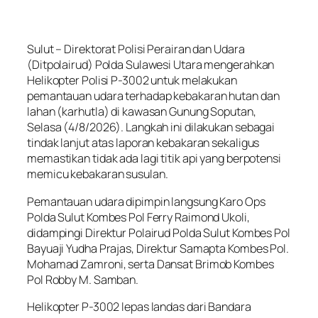
Sulut – Direktorat Polisi Perairan dan Udara
(Ditpolairud) Polda Sulawesi Utara mengerahkan
Helikopter Polisi P-3002 untuk melakukan
pemantauan udara terhadap kebakaran hutan dan
lahan (karhutla) di kawasan Gunung Soputan,
Selasa (4/8/2026). Langkah ini dilakukan sebagai
tindak lanjut atas laporan kebakaran sekaligus
memastikan tidak ada lagi titik api yang berpotensi
memicu kebakaran susulan.
Pemantauan udara dipimpin langsung Karo Ops
Polda Sulut Kombes Pol Ferry Raimond Ukoli,
didampingi Direktur Polairud Polda Sulut Kombes Pol
Bayuaji Yudha Prajas, Direktur Samapta Kombes Pol.
Mohamad Zamroni, serta Dansat Brimob Kombes
Pol Robby M. Samban.
Helikopter P-3002 lepas landas dari Bandara