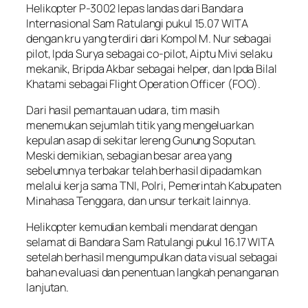
Helikopter P-3002 lepas landas dari Bandara
Internasional Sam Ratulangi pukul 15.07 WITA
dengan kru yang terdiri dari Kompol M. Nur sebagai
pilot, Ipda Surya sebagai co-pilot, Aiptu Mivi selaku
mekanik, Bripda Akbar sebagai helper, dan Ipda Bilal
Khatami sebagai Flight Operation Officer (FOO).
Dari hasil pemantauan udara, tim masih
menemukan sejumlah titik yang mengeluarkan
kepulan asap di sekitar lereng Gunung Soputan.
Meski demikian, sebagian besar area yang
sebelumnya terbakar telah berhasil dipadamkan
melalui kerja sama TNI, Polri, Pemerintah Kabupaten
Minahasa Tenggara, dan unsur terkait lainnya.
Helikopter kemudian kembali mendarat dengan
selamat di Bandara Sam Ratulangi pukul 16.17 WITA
setelah berhasil mengumpulkan data visual sebagai
bahan evaluasi dan penentuan langkah penanganan
lanjutan.