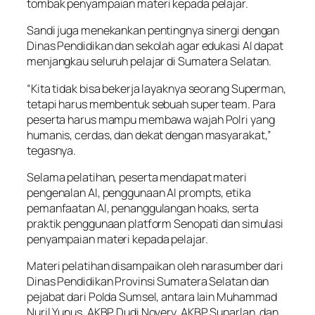
tombak penyampaian materi kepada pelajar.
Sandi juga menekankan pentingnya sinergi dengan
Dinas Pendidikan dan sekolah agar edukasi AI dapat
menjangkau seluruh pelajar di Sumatera Selatan.
“Kita tidak bisa bekerja layaknya seorang Superman,
tetapi harus membentuk sebuah super team. Para
peserta harus mampu membawa wajah Polri yang
humanis, cerdas, dan dekat dengan masyarakat,”
tegasnya.
Selama pelatihan, peserta mendapat materi
pengenalan AI, penggunaan AI prompts, etika
pemanfaatan AI, penanggulangan hoaks, serta
praktik penggunaan platform Senopati dan simulasi
penyampaian materi kepada pelajar.
Materi pelatihan disampaikan oleh narasumber dari
Dinas Pendidikan Provinsi Sumatera Selatan dan
pejabat dari Polda Sumsel, antara lain Muhammad
Nuril Yunus, AKBP Dudi Novery, AKBP Suparlan, dan