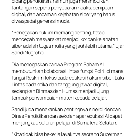
bidang pendidikan, namun juga menimbulkan
tantangan seperti penyebaran hoaks, penipuan
digital, dan ancaman kejahatan siber yang harus
diwaspadai generasi muda.
“Penegakan hukum memang penting, tetapi
mencegah masyarakat menjadi korban kejahatan
siber adalah tugas mulia yang jauh lebih utama,” ujar
Sandi Nugroho.
Dia menegaskan bahwa Program Paham AI
membutuhkan kolaborasi lintas fungsi Polri, di mana
fungsi Reskrim fokus pada edukasi hukum siber, Lalu
Lintas pada etika dan tanggung jawab digital,
sedangkan Binmas dan Humas menjadi ujung
tombak penyampaian materi kepada pelajar.
Sandi juga menekankan pentingnya sinergi dengan
Dinas Pendidikan dan sekolah agar edukasi AI dapat
menjangkau seluruh pelajar di Sumatera Selatan.
“Kita tidak bisa bekerja layaknya seorang Superman,