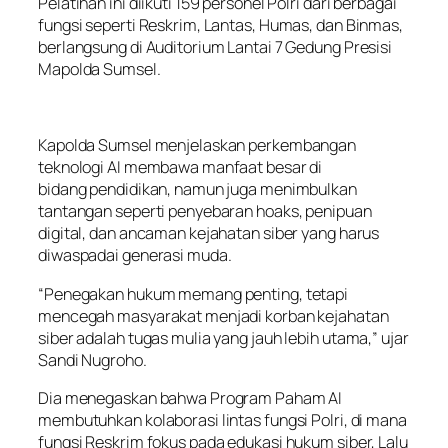
Pelatihan ini diikuti 159 personel Polri dari berbagai
fungsi seperti Reskrim, Lantas, Humas, dan Binmas,
berlangsung di Auditorium Lantai 7 Gedung Presisi
Mapolda Sumsel.
Kapolda Sumsel menjelaskan perkembangan
teknologi AI membawa manfaat besar di
bidang pendidikan, namun juga menimbulkan
tantangan seperti penyebaran hoaks, penipuan
digital, dan ancaman kejahatan siber yang harus
diwaspadai generasi muda.
“Penegakan hukum memang penting, tetapi
mencegah masyarakat menjadi korban kejahatan
siber adalah tugas mulia yang jauh lebih utama,” ujar
Sandi Nugroho.
Dia menegaskan bahwa Program Paham AI
membutuhkan kolaborasi lintas fungsi Polri, di mana
fungsi Reskrim fokus pada edukasi hukum siber, Lalu