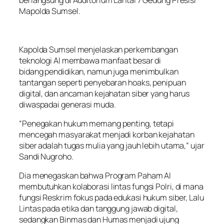
berlangsung di Auditorium Lantai 7 Gedung Presisi
Mapolda Sumsel.
Kapolda Sumsel menjelaskan perkembangan
teknologi AI membawa manfaat besar di
bidang pendidikan, namun juga menimbulkan
tantangan seperti penyebaran hoaks, penipuan
digital, dan ancaman kejahatan siber yang harus
diwaspadai generasi muda.
“Penegakan hukum memang penting, tetapi
mencegah masyarakat menjadi korban kejahatan
siber adalah tugas mulia yang jauh lebih utama,” ujar
Sandi Nugroho.
Dia menegaskan bahwa Program Paham AI
membutuhkan kolaborasi lintas fungsi Polri, di mana
fungsi Reskrim fokus pada edukasi hukum siber, Lalu
Lintas pada etika dan tanggung jawab digital,
sedangkan Binmas dan Humas menjadi ujung