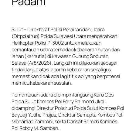
Padam
Sulut – Direktorat Polisi Perairan dan Udara
(Ditpolairud) Polda Sulawesi Utara mengerahkan
Helikopter Polisi P-3002 untuk melakukan
pemantauan udara terhadap kebakaran hutan dan
lahan (karhutla) di kawasan Gunung Soputan,
Selasa (4/8/2026). Langkah ini dilakukan sebagai
tindak lanjut atas laporan kebakaran sekaligus
memastikan tidak ada lagi titik api yang berpotensi
memicu kebakaran susulan.
Pemantauan udara dipimpin langsung Karo Ops
Polda Sulut Kombes Pol Ferry Raimond Ukoli,
didampingi Direktur Polairud Polda Sulut Kombes Pol
Bayuaji Yudha Prajas, Direktur Samapta Kombes Pol.
Mohamad Zamroni, serta Dansat Brimob Kombes
Pol Robby M. Samban.