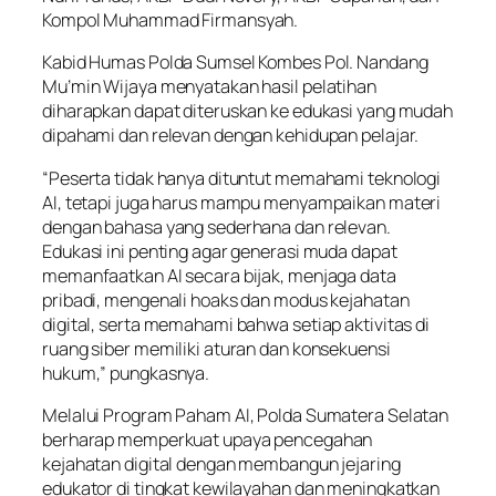
Kompol Muhammad Firmansyah.
Kabid Humas Polda Sumsel Kombes Pol. Nandang
Mu’min Wijaya menyatakan hasil pelatihan
diharapkan dapat diteruskan ke edukasi yang mudah
dipahami dan relevan dengan kehidupan pelajar.
“Peserta tidak hanya dituntut memahami teknologi
AI, tetapi juga harus mampu menyampaikan materi
dengan bahasa yang sederhana dan relevan.
Edukasi ini penting agar generasi muda dapat
memanfaatkan AI secara bijak, menjaga data
pribadi, mengenali hoaks dan modus kejahatan
digital, serta memahami bahwa setiap aktivitas di
ruang siber memiliki aturan dan konsekuensi
hukum,” pungkasnya.
Melalui Program Paham AI, Polda Sumatera Selatan
berharap memperkuat upaya pencegahan
kejahatan digital dengan membangun jejaring
edukator di tingkat kewilayahan dan meningkatkan