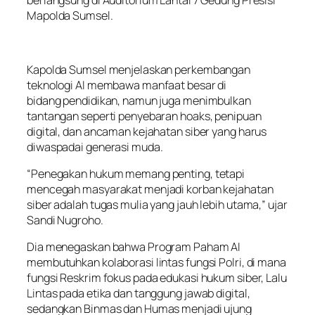
berlangsung di Auditorium Lantai 7 Gedung Presisi
Mapolda Sumsel.
Kapolda Sumsel menjelaskan perkembangan
teknologi AI membawa manfaat besar di
bidang pendidikan, namun juga menimbulkan
tantangan seperti penyebaran hoaks, penipuan
digital, dan ancaman kejahatan siber yang harus
diwaspadai generasi muda.
“Penegakan hukum memang penting, tetapi
mencegah masyarakat menjadi korban kejahatan
siber adalah tugas mulia yang jauh lebih utama,” ujar
Sandi Nugroho.
Dia menegaskan bahwa Program Paham AI
membutuhkan kolaborasi lintas fungsi Polri, di mana
fungsi Reskrim fokus pada edukasi hukum siber, Lalu
Lintas pada etika dan tanggung jawab digital,
sedangkan Binmas dan Humas menjadi ujung