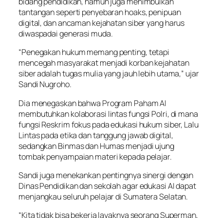
bidang pendidikan, namun juga menimbulkan
tantangan seperti penyebaran hoaks, penipuan
digital, dan ancaman kejahatan siber yang harus
diwaspadai generasi muda.
“Penegakan hukum memang penting, tetapi
mencegah masyarakat menjadi korban kejahatan
siber adalah tugas mulia yang jauh lebih utama,” ujar
Sandi Nugroho.
Dia menegaskan bahwa Program Paham AI
membutuhkan kolaborasi lintas fungsi Polri, di mana
fungsi Reskrim fokus pada edukasi hukum siber, Lalu
Lintas pada etika dan tanggung jawab digital,
sedangkan Binmas dan Humas menjadi ujung
tombak penyampaian materi kepada pelajar.
Sandi juga menekankan pentingnya sinergi dengan
Dinas Pendidikan dan sekolah agar edukasi AI dapat
menjangkau seluruh pelajar di Sumatera Selatan.
“Kita tidak bisa bekerja layaknya seorang Superman,