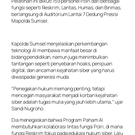
Pelatihan ini diikuti 159 personel Polri dari berbagai
fungsi seperti Reskrim, Lantas, Humas, dan Binmas,
berlangsung di Auditorium Lantai 7 Gedung Presisi
Mapolda Sumsel.
Kapolda Sumsel menjelaskan perkembangan
teknologi AI membawa manfaat besar di
bidang pendidikan, namun juga menimbulkan
tantangan seperti penyebaran hoaks, penipuan
digital, dan ancaman kejahatan siber yang harus
diwaspadai generasi muda.
“Penegakan hukum memang penting, tetapi
mencegah masyarakat menjadi korban kejahatan
siber adalah tugas mulia yang jauh lebih utama,” ujar
Sandi Nugroho.
Dia menegaskan bahwa Program Paham AI
membutuhkan kolaborasi lintas fungsi Polri, di mana
fungsi Reskrim fokus pada edukasi hukum siber, Lalu