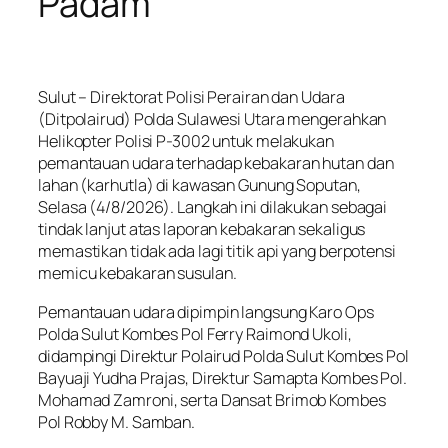
Padam
Sulut – Direktorat Polisi Perairan dan Udara
(Ditpolairud) Polda Sulawesi Utara mengerahkan
Helikopter Polisi P-3002 untuk melakukan
pemantauan udara terhadap kebakaran hutan dan
lahan (karhutla) di kawasan Gunung Soputan,
Selasa (4/8/2026). Langkah ini dilakukan sebagai
tindak lanjut atas laporan kebakaran sekaligus
memastikan tidak ada lagi titik api yang berpotensi
memicu kebakaran susulan.
Pemantauan udara dipimpin langsung Karo Ops
Polda Sulut Kombes Pol Ferry Raimond Ukoli,
didampingi Direktur Polairud Polda Sulut Kombes Pol
Bayuaji Yudha Prajas, Direktur Samapta Kombes Pol.
Mohamad Zamroni, serta Dansat Brimob Kombes
Pol Robby M. Samban.