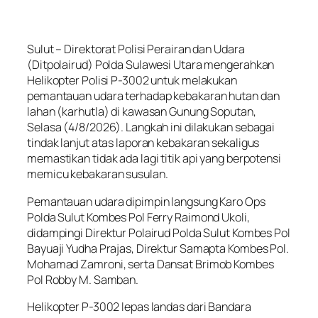
Sulut – Direktorat Polisi Perairan dan Udara
(Ditpolairud) Polda Sulawesi Utara mengerahkan
Helikopter Polisi P-3002 untuk melakukan
pemantauan udara terhadap kebakaran hutan dan
lahan (karhutla) di kawasan Gunung Soputan,
Selasa (4/8/2026). Langkah ini dilakukan sebagai
tindak lanjut atas laporan kebakaran sekaligus
memastikan tidak ada lagi titik api yang berpotensi
memicu kebakaran susulan.
Pemantauan udara dipimpin langsung Karo Ops
Polda Sulut Kombes Pol Ferry Raimond Ukoli,
didampingi Direktur Polairud Polda Sulut Kombes Pol
Bayuaji Yudha Prajas, Direktur Samapta Kombes Pol.
Mohamad Zamroni, serta Dansat Brimob Kombes
Pol Robby M. Samban.
Helikopter P-3002 lepas landas dari Bandara