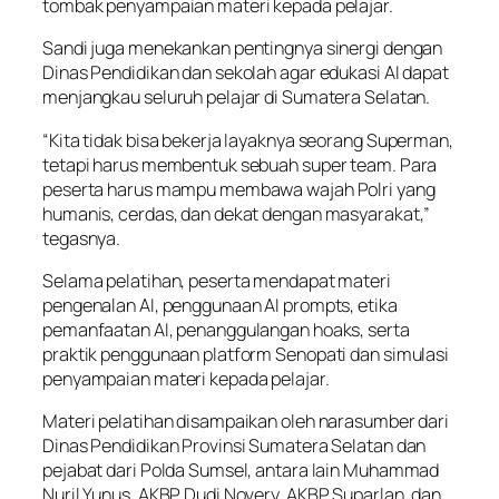
tombak penyampaian materi kepada pelajar.
Sandi juga menekankan pentingnya sinergi dengan
Dinas Pendidikan dan sekolah agar edukasi AI dapat
menjangkau seluruh pelajar di Sumatera Selatan.
“Kita tidak bisa bekerja layaknya seorang Superman,
tetapi harus membentuk sebuah super team. Para
peserta harus mampu membawa wajah Polri yang
humanis, cerdas, dan dekat dengan masyarakat,”
tegasnya.
Selama pelatihan, peserta mendapat materi
pengenalan AI, penggunaan AI prompts, etika
pemanfaatan AI, penanggulangan hoaks, serta
praktik penggunaan platform Senopati dan simulasi
penyampaian materi kepada pelajar.
Materi pelatihan disampaikan oleh narasumber dari
Dinas Pendidikan Provinsi Sumatera Selatan dan
pejabat dari Polda Sumsel, antara lain Muhammad
Nuril Yunus, AKBP Dudi Novery, AKBP Suparlan, dan