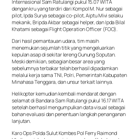
Internasional Sam Ratulangi pukul 15.07 WITA
dengan kru yang terdiri dari Kompol M. Nur sebagai
pilot, Ipda Surya sebagai co-pilot, Aiptu Mivi selaku
mekanik, Bripda Akbar sebagai helper, dan Ipda Bilal
Khatami sebagai Flight Operation Officer (FOO).
Dari hasil pemantauan udara, tim masih
menemukan sejumlah titik yang mengeluarkan
kepulan asap di sekitar lereng Gunung Soputan.
Meski demikian, sebagian besar area yang
sebelumnya terbakar telah berhasil dipadamkan
melalui kerja sama TNI, Polri, Pemerintah Kabupaten
Minahasa Tenggara, dan unsur terkait lainnya.
Helikopter kemudian kembali mendarat dengan
selamat di Bandara Sam Ratulangi pukul 16.17 WITA
setelah berhasil mengumpulkan data visual sebagai
bahan evaluasi dan penentuan langkah penanganan
lanjutan.
Karo Ops Polda Sulut Kombes Pol Ferry Raimond