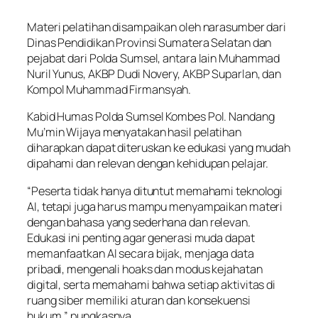
Materi pelatihan disampaikan oleh narasumber dari
Dinas Pendidikan Provinsi Sumatera Selatan dan
pejabat dari Polda Sumsel, antara lain Muhammad
Nuril Yunus, AKBP Dudi Novery, AKBP Suparlan, dan
Kompol Muhammad Firmansyah.
Kabid Humas Polda Sumsel Kombes Pol. Nandang
Mu’min Wijaya menyatakan hasil pelatihan
diharapkan dapat diteruskan ke edukasi yang mudah
dipahami dan relevan dengan kehidupan pelajar.
“Peserta tidak hanya dituntut memahami teknologi
AI, tetapi juga harus mampu menyampaikan materi
dengan bahasa yang sederhana dan relevan.
Edukasi ini penting agar generasi muda dapat
memanfaatkan AI secara bijak, menjaga data
pribadi, mengenali hoaks dan modus kejahatan
digital, serta memahami bahwa setiap aktivitas di
ruang siber memiliki aturan dan konsekuensi
hukum,” pungkasnya.