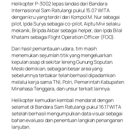
Helikopter P-3002 lepas landas dari Bandara
Internasional Sam Ratulangi pukul 15.07 WITA
dengan kru yang terdiri dari Kompol M. Nur sebagai
pilot, Ipda Surya sebagai co-pilot, Aiptu Mivi selaku
mekanik, Bripda Akbar sebagai helper, dan Ipda Bilal
Khatami sebagai Flight Operation Officer (FOO).
Dari hasil pemantauan udara, tim masih
menemukan sejumlah titik yang mengeluarkan
kepulan asap di sekitar lereng Gunung Soputan.
Meski demikian, sebagian besar area yang
sebelumnya terbakar telah berhasil dipadamkan
melalui kerja sama TNI, Polri, Pemerintah Kabupaten
Minahasa Tenggara, dan unsur terkait lainnya.
Helikopter kemudian kembali mendarat dengan
selamat di Bandara Sam Ratulangi pukul 16.17 WITA
setelah berhasil mengumpulkan data visual sebagai
bahan evaluasi dan penentuan langkah penanganan
lanjutan.