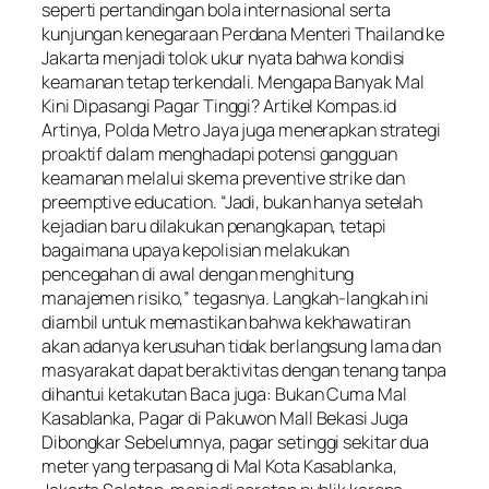
seperti pertandingan bola internasional serta
kunjungan kenegaraan Perdana Menteri Thailand ke
Jakarta menjadi tolok ukur nyata bahwa kondisi
keamanan tetap terkendali. Mengapa Banyak Mal
Kini Dipasangi Pagar Tinggi? Artikel Kompas.id
Artinya, Polda Metro Jaya juga menerapkan strategi
proaktif dalam menghadapi potensi gangguan
keamanan melalui skema preventive strike dan
preemptive education. “Jadi, bukan hanya setelah
kejadian baru dilakukan penangkapan, tetapi
bagaimana upaya kepolisian melakukan
pencegahan di awal dengan menghitung
manajemen risiko,” tegasnya. Langkah-langkah ini
diambil untuk memastikan bahwa kekhawatiran
akan adanya kerusuhan tidak berlangsung lama dan
masyarakat dapat beraktivitas dengan tenang tanpa
dihantui ketakutan Baca juga: Bukan Cuma Mal
Kasablanka, Pagar di Pakuwon Mall Bekasi Juga
Dibongkar Sebelumnya, pagar setinggi sekitar dua
meter yang terpasang di Mal Kota Kasablanka,