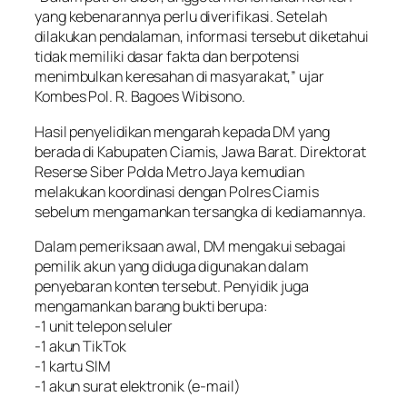
yang kebenarannya perlu diverifikasi. Setelah
dilakukan pendalaman, informasi tersebut diketahui
tidak memiliki dasar fakta dan berpotensi
menimbulkan keresahan di masyarakat,” ujar
Kombes Pol. R. Bagoes Wibisono.
Hasil penyelidikan mengarah kepada DM yang
berada di Kabupaten Ciamis, Jawa Barat. Direktorat
Reserse Siber Polda Metro Jaya kemudian
melakukan koordinasi dengan Polres Ciamis
sebelum mengamankan tersangka di kediamannya.
Dalam pemeriksaan awal, DM mengakui sebagai
pemilik akun yang diduga digunakan dalam
penyebaran konten tersebut. Penyidik juga
mengamankan barang bukti berupa:
-1 unit telepon seluler
-1 akun TikTok
-1 kartu SIM
-1 akun surat elektronik (e-mail)