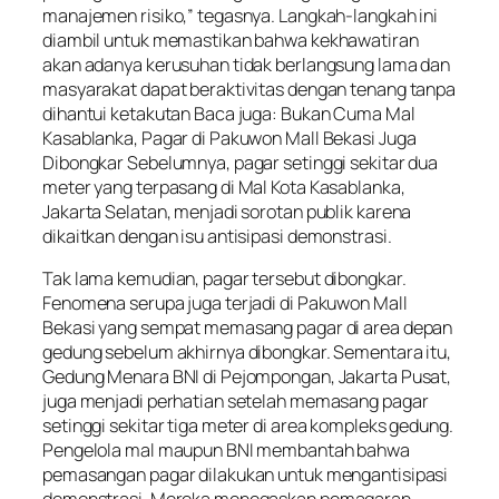
manajemen risiko,” tegasnya. Langkah-langkah ini
diambil untuk memastikan bahwa kekhawatiran
akan adanya kerusuhan tidak berlangsung lama dan
masyarakat dapat beraktivitas dengan tenang tanpa
dihantui ketakutan Baca juga: Bukan Cuma Mal
Kasablanka, Pagar di Pakuwon Mall Bekasi Juga
Dibongkar Sebelumnya, pagar setinggi sekitar dua
meter yang terpasang di Mal Kota Kasablanka,
Jakarta Selatan, menjadi sorotan publik karena
dikaitkan dengan isu antisipasi demonstrasi.
Tak lama kemudian, pagar tersebut dibongkar.
Fenomena serupa juga terjadi di Pakuwon Mall
Bekasi yang sempat memasang pagar di area depan
gedung sebelum akhirnya dibongkar. Sementara itu,
Gedung Menara BNI di Pejompongan, Jakarta Pusat,
juga menjadi perhatian setelah memasang pagar
setinggi sekitar tiga meter di area kompleks gedung.
Pengelola mal maupun BNI membantah bahwa
pemasangan pagar dilakukan untuk mengantisipasi