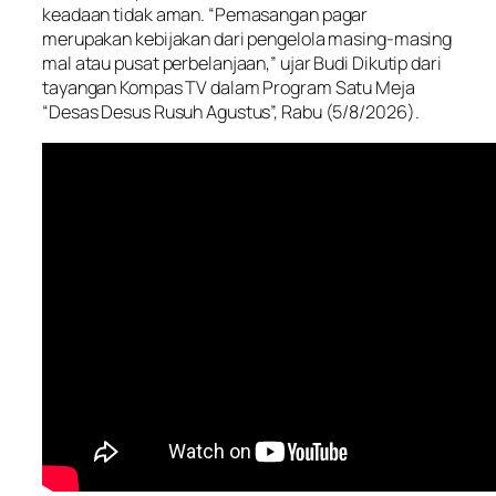
keadaan tidak aman. “Pemasangan pagar
merupakan kebijakan dari pengelola masing-masing
mal atau pusat perbelanjaan,” ujar Budi Dikutip dari
tayangan Kompas TV dalam Program Satu Meja
“Desas Desus Rusuh Agustus”, Rabu (5/8/2026).