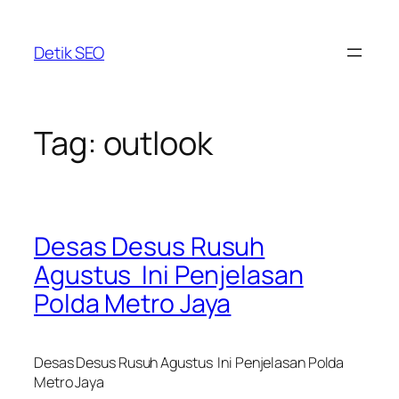
Skip
to
Detik SEO
content
Tag:
outlook
Desas Desus Rusuh
Agustus Ini Penjelasan
Polda Metro Jaya
Desas Desus Rusuh Agustus Ini Penjelasan Polda
Metro Jaya