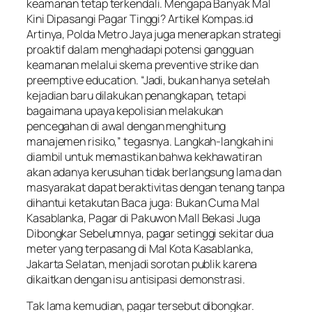
keamanan tetap terkendali. Mengapa Banyak Mal
Kini Dipasangi Pagar Tinggi? Artikel Kompas.id
Artinya, Polda Metro Jaya juga menerapkan strategi
proaktif dalam menghadapi potensi gangguan
keamanan melalui skema preventive strike dan
preemptive education. “Jadi, bukan hanya setelah
kejadian baru dilakukan penangkapan, tetapi
bagaimana upaya kepolisian melakukan
pencegahan di awal dengan menghitung
manajemen risiko,” tegasnya. Langkah-langkah ini
diambil untuk memastikan bahwa kekhawatiran
akan adanya kerusuhan tidak berlangsung lama dan
masyarakat dapat beraktivitas dengan tenang tanpa
dihantui ketakutan Baca juga: Bukan Cuma Mal
Kasablanka, Pagar di Pakuwon Mall Bekasi Juga
Dibongkar Sebelumnya, pagar setinggi sekitar dua
meter yang terpasang di Mal Kota Kasablanka,
Jakarta Selatan, menjadi sorotan publik karena
dikaitkan dengan isu antisipasi demonstrasi.
Tak lama kemudian, pagar tersebut dibongkar.