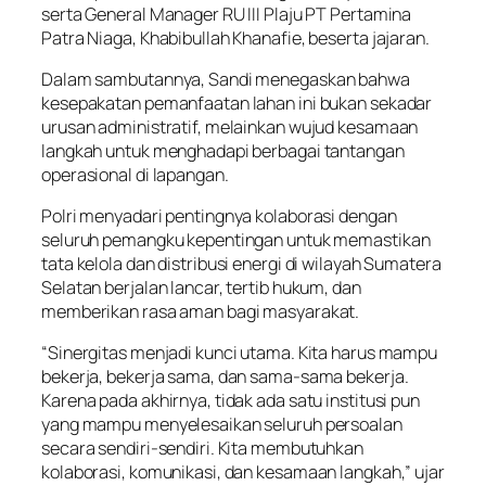
serta General Manager RU III Plaju PT Pertamina
Patra Niaga, Khabibullah Khanafie, beserta jajaran.
Dalam sambutannya, Sandi menegaskan bahwa
kesepakatan pemanfaatan lahan ini bukan sekadar
urusan administratif, melainkan wujud kesamaan
langkah untuk menghadapi berbagai tantangan
operasional di lapangan.
Polri menyadari pentingnya kolaborasi dengan
seluruh pemangku kepentingan untuk memastikan
tata kelola dan distribusi energi di wilayah Sumatera
Selatan berjalan lancar, tertib hukum, dan
memberikan rasa aman bagi masyarakat.
“Sinergitas menjadi kunci utama. Kita harus mampu
bekerja, bekerja sama, dan sama-sama bekerja.
Karena pada akhirnya, tidak ada satu institusi pun
yang mampu menyelesaikan seluruh persoalan
secara sendiri-sendiri. Kita membutuhkan
kolaborasi, komunikasi, dan kesamaan langkah,” ujar