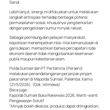
Sandi.
Lebih lanjut, sinergi ini difokuskan untuk melakukan
langkah antisipasi terhadap berbagai potensi
permasalahan sosial, khususnya yang berkaitan
dengan pengelolaan sumur minyak rakyat.
Sebagai pelindung dan pelayan masyarakat,
kepolisian menempatkan nilai-nilai kemanusiaan di
garis depan, memastikan bahwa percepatan roda
ekonomi daerah tidak mengorbankan keamanan
publik maupun kelestarian alam.
Polda Sumsel dan PT Pertamina (Persero)
melakukan penandatanganan perjanjian pinjam
pakai lahan di Mapolda Sumsel, Palemba, Kamis
(21/5/2026). (Dok. Istimewa)
Baca juga:
Kapolda Sumsel Buka Rakerwas 2026, Wanti-wanti
Pengawasan Solutif
“Minyak boleh dikelola, produksi dapat ditingkatkan,