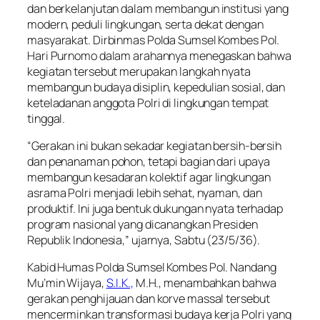
dan berkelanjutan dalam membangun institusi yang
modern, peduli lingkungan, serta dekat dengan
masyarakat. Dirbinmas Polda Sumsel Kombes Pol.
Hari Purnomo dalam arahannya menegaskan bahwa
kegiatan tersebut merupakan langkah nyata
membangun budaya disiplin, kepedulian sosial, dan
keteladanan anggota Polri di lingkungan tempat
tinggal.
“Gerakan ini bukan sekadar kegiatan bersih-bersih
dan penanaman pohon, tetapi bagian dari upaya
membangun kesadaran kolektif agar lingkungan
asrama Polri menjadi lebih sehat, nyaman, dan
produktif. Ini juga bentuk dukungan nyata terhadap
program nasional yang dicanangkan Presiden
Republik Indonesia,” ujarnya, Sabtu (23/5/36).
Kabid Humas Polda Sumsel Kombes Pol. Nandang
Mu’min Wijaya,
S.I.K.,
M.H., menambahkan bahwa
gerakan penghijauan dan korve massal tersebut
mencerminkan transformasi budaya kerja Polri yang