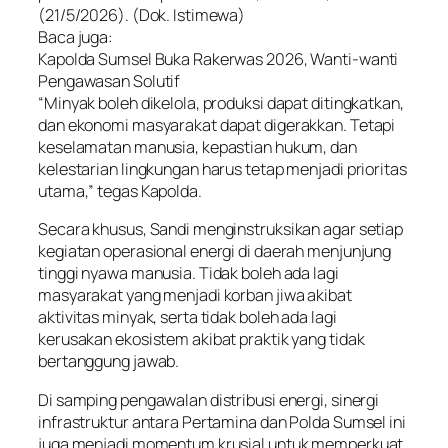
(21/5/2026). (Dok. Istimewa)
Baca juga:
Kapolda Sumsel Buka Rakerwas 2026, Wanti-wanti
Pengawasan Solutif
“Minyak boleh dikelola, produksi dapat ditingkatkan,
dan ekonomi masyarakat dapat digerakkan. Tetapi
keselamatan manusia, kepastian hukum, dan
kelestarian lingkungan harus tetap menjadi prioritas
utama,” tegas Kapolda.
Secara khusus, Sandi menginstruksikan agar setiap
kegiatan operasional energi di daerah menjunjung
tinggi nyawa manusia. Tidak boleh ada lagi
masyarakat yang menjadi korban jiwa akibat
aktivitas minyak, serta tidak boleh ada lagi
kerusakan ekosistem akibat praktik yang tidak
bertanggung jawab.
Di samping pengawalan distribusi energi, sinergi
infrastruktur antara Pertamina dan Polda Sumsel ini
juga menjadi momentum krusial untuk memperkuat