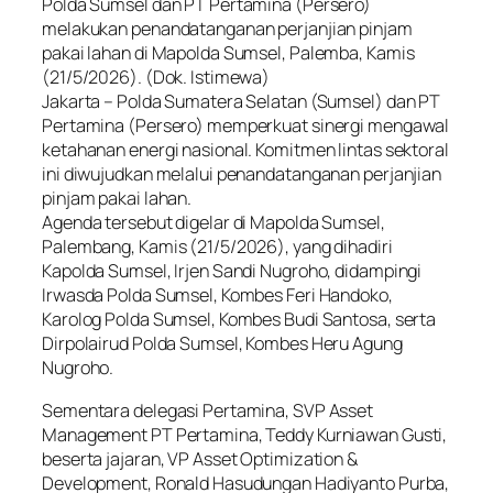
Polda Sumsel dan PT Pertamina (Persero)
melakukan penandatanganan perjanjian pinjam
pakai lahan di Mapolda Sumsel, Palemba, Kamis
(21/5/2026). (Dok. Istimewa)
Jakarta – Polda Sumatera Selatan (Sumsel) dan PT
Pertamina (Persero) memperkuat sinergi mengawal
ketahanan energi nasional. Komitmen lintas sektoral
ini diwujudkan melalui penandatanganan perjanjian
pinjam pakai lahan.
Agenda tersebut digelar di Mapolda Sumsel,
Palembang, Kamis (21/5/2026), yang dihadiri
Kapolda Sumsel, Irjen Sandi Nugroho, didampingi
Irwasda Polda Sumsel, Kombes Feri Handoko,
Karolog Polda Sumsel, Kombes Budi Santosa, serta
Dirpolairud Polda Sumsel, Kombes Heru Agung
Nugroho.
Sementara delegasi Pertamina, SVP Asset
Management PT Pertamina, Teddy Kurniawan Gusti,
beserta jajaran, VP Asset Optimization &
Development, Ronald Hasudungan Hadiyanto Purba,