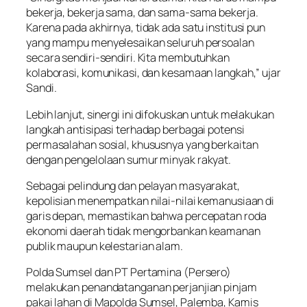
bekerja, bekerja sama, dan sama-sama bekerja.
Karena pada akhirnya, tidak ada satu institusi pun
yang mampu menyelesaikan seluruh persoalan
secara sendiri-sendiri. Kita membutuhkan
kolaborasi, komunikasi, dan kesamaan langkah,” ujar
Sandi.
Lebih lanjut, sinergi ini difokuskan untuk melakukan
langkah antisipasi terhadap berbagai potensi
permasalahan sosial, khususnya yang berkaitan
dengan pengelolaan sumur minyak rakyat.
Sebagai pelindung dan pelayan masyarakat,
kepolisian menempatkan nilai-nilai kemanusiaan di
garis depan, memastikan bahwa percepatan roda
ekonomi daerah tidak mengorbankan keamanan
publik maupun kelestarian alam.
Polda Sumsel dan PT Pertamina (Persero)
melakukan penandatanganan perjanjian pinjam
pakai lahan di Mapolda Sumsel, Palemba, Kamis