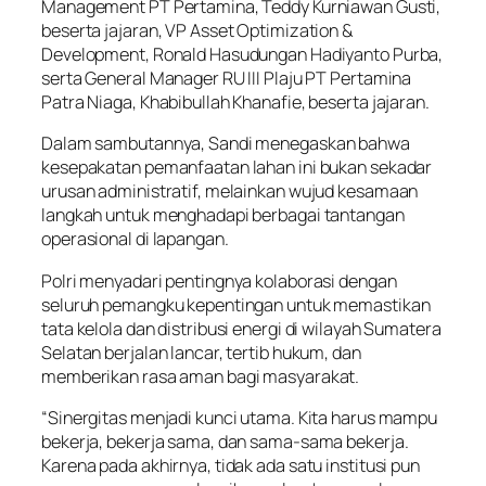
Management PT Pertamina, Teddy Kurniawan Gusti,
beserta jajaran, VP Asset Optimization &
Development, Ronald Hasudungan Hadiyanto Purba,
serta General Manager RU III Plaju PT Pertamina
Patra Niaga, Khabibullah Khanafie, beserta jajaran.
Dalam sambutannya, Sandi menegaskan bahwa
kesepakatan pemanfaatan lahan ini bukan sekadar
urusan administratif, melainkan wujud kesamaan
langkah untuk menghadapi berbagai tantangan
operasional di lapangan.
Polri menyadari pentingnya kolaborasi dengan
seluruh pemangku kepentingan untuk memastikan
tata kelola dan distribusi energi di wilayah Sumatera
Selatan berjalan lancar, tertib hukum, dan
memberikan rasa aman bagi masyarakat.
“Sinergitas menjadi kunci utama. Kita harus mampu
bekerja, bekerja sama, dan sama-sama bekerja.
Karena pada akhirnya, tidak ada satu institusi pun