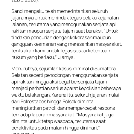
Sandi mengaku telah memerintahkan seluruh
jajarannya untuk menindak tegas pelaku kejahatan
jalanan, terutama yang menggunakan senjata api
rakitan maupun senjata tajam saat beraksi. “Untuk
tindakan pencurian dengan kekerasan maupun
gangguan keamanan yang meresahkan masyarakat,
tentu akan kami tindak tegas sesuai ketentuan
hukum yang berlaku,” ujarnya.
Menurutnya, sejumlah kasus kriminal di Sumatera
Selatan seperti penodongan menggunakan senjata
api rakitan hingga aksi begal bersenjata tajam
menjadi perhatian serius aparat kepolisian beberapa
waktu belakangan. Karena itu, seluruh jajaran mulai
dari Polrestabes hingga Polsek diminta
meningkatkan patroli dan mempercepat respons
terhadap laporan masyarakat. “Masyarakat juga
diminta untuk tetap waspada, terutama saat
beraktivitas pada malam hingga dini hari,”