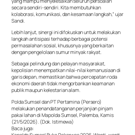
yang mampu menyelesaikan seluruh persoalan
secara sendiri-sendiri. Kita membutuhkan
kolaborasi, komunikasi, dan kesamaan langkah,” ujar
Sandi.
Lebih lanjut, sinergi ini difokuskan untuk melakukan
langkah antisipasi terhadap berbagai potensi
permasalahan sosial, khususnya yang berkaitan
dengan pengelolaan sumur minyak rakyat.
Sebagai pelindung dan pelayan masyarakat,
kepolisian menempatkan nilai-nilai kemanusiaan di
garis depan, memastikan bahwa percepatan roda
ekonomi daerah tidak mengorbankan keamanan
publik maupun kelestarian alam.
Polda Sumsel dan PT Pertamina (Persero)
melakukan penandatanganan perjanjian pinjam
pakai lahan di Mapolda Sumsel, Palemba, Kamis
(21/5/2026). (Dok. Istimewa)
Baca juga:
Kapolda Sumsel Buka Rakerwas 2026, Wanti-wanti