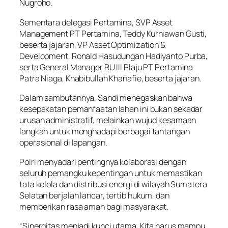
Nugroho.
Sementara delegasi Pertamina, SVP Asset
Management PT Pertamina, Teddy Kurniawan Gusti,
beserta jajaran, VP Asset Optimization &
Development, Ronald Hasudungan Hadiyanto Purba,
serta General Manager RU III Plaju PT Pertamina
Patra Niaga, Khabibullah Khanafie, beserta jajaran.
Dalam sambutannya, Sandi menegaskan bahwa
kesepakatan pemanfaatan lahan ini bukan sekadar
urusan administratif, melainkan wujud kesamaan
langkah untuk menghadapi berbagai tantangan
operasional di lapangan.
Polri menyadari pentingnya kolaborasi dengan
seluruh pemangku kepentingan untuk memastikan
tata kelola dan distribusi energi di wilayah Sumatera
Selatan berjalan lancar, tertib hukum, dan
memberikan rasa aman bagi masyarakat.
“Sinergitas menjadi kunci utama. Kita harus mampu