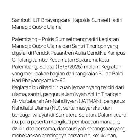
Sambut HUT Bhayangkara, Kapolda Sumsel Hadiri
Manaqib Qubro Ulama
Palembang – Polda Sumsel menghadiri kegiatan
Manaqib Qubro Ulama dan Santri Thoriqoh yang
digelar di Pondok Pesantren Aulia Cendikia Kampus
C Talang Jambe, Kecamatan Sukarami, Kota
Palembang, Selasa (16/6/2026) malam. Kegiatan
yang merupakan bagian dari rangkaian Bulan Bakti
Hari Bhayangkara ke-80.
Kegiatan itu dihadiri ribuan jemaah yang terdiri dari
ulama, santri, pengurus Jam’iyyah Ahlith Thariqah
Al-Mu’tabarah An-Nahdliyyah (JATMAN), pengurus
Nahdlatul Ulama (NU), serta masyarakat dari
berbagai wilayah di Sumatera Selatan. Dalam acara
itu, para peserta mengikuti pembacaan manaqib,
dzikir, doa bersama, dan tausiyah kebangsaan yang
menekankan pentingnya persatuan, kerukunan,