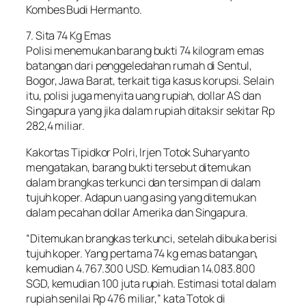
Kombes Budi Hermanto.
7. Sita 74 Kg Emas
Polisi menemukan barang bukti 74 kilogram emas
batangan dari penggeledahan rumah di Sentul,
Bogor, Jawa Barat, terkait tiga kasus korupsi. Selain
itu, polisi juga menyita uang rupiah, dollar AS dan
Singapura yang jika dalam rupiah ditaksir sekitar Rp
282,4 miliar.
Kakortas Tipidkor Polri, Irjen Totok Suharyanto
mengatakan, barang bukti tersebut ditemukan
dalam brangkas terkunci dan tersimpan di dalam
tujuh koper. Adapun uang asing yang ditemukan
dalam pecahan dollar Amerika dan Singapura.
“Ditemukan brangkas terkunci, setelah dibuka berisi
tujuh koper. Yang pertama 74 kg emas batangan,
kemudian 4.767.300 USD. Kemudian 14.083.800
SGD, kemudian 100 juta rupiah. Estimasi total dalam
rupiah senilai Rp 476 miliar,” kata Totok di