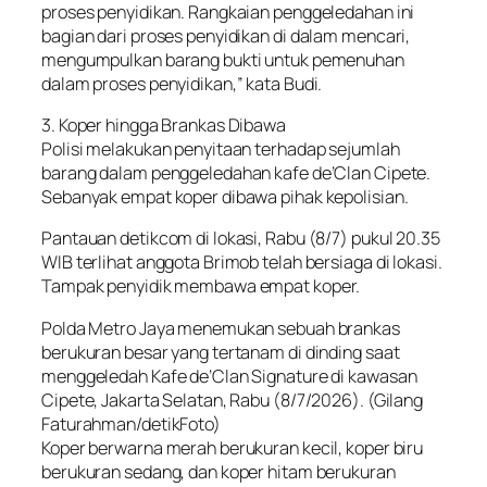
proses penyidikan. Rangkaian penggeledahan ini
bagian dari proses penyidikan di dalam mencari,
mengumpulkan barang bukti untuk pemenuhan
dalam proses penyidikan,” kata Budi.
3. Koper hingga Brankas Dibawa
Polisi melakukan penyitaan terhadap sejumlah
barang dalam penggeledahan kafe de’Clan Cipete.
Sebanyak empat koper dibawa pihak kepolisian.
Pantauan detikcom di lokasi, Rabu (8/7) pukul 20.35
WIB terlihat anggota Brimob telah bersiaga di lokasi.
Tampak penyidik membawa empat koper.
Polda Metro Jaya menemukan sebuah brankas
berukuran besar yang tertanam di dinding saat
menggeledah Kafe de’Clan Signature di kawasan
Cipete, Jakarta Selatan, Rabu (8/7/2026). (Gilang
Faturahman/detikFoto)
Koper berwarna merah berukuran kecil, koper biru
berukuran sedang, dan koper hitam berukuran