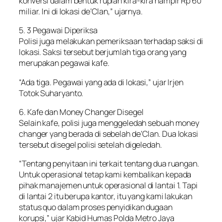
konversi dalam bentuk rupiah kira-kira hampir Rp 60
miliar. Ini di lokasi de’Clan,” ujarnya.
5. 3 Pegawai Diperiksa
Polisi juga melakukan pemeriksaan terhadap saksi di
lokasi. Saksi tersebut berjumlah tiga orang yang
merupakan pegawai kafe.
“Ada tiga. Pegawai yang ada di lokasi,” ujar Irjen
Totok Suharyanto.
6. Kafe dan Money Changer Disegel
Selain kafe, polisi juga menggeledah sebuah money
changer yang berada di sebelah de’Clan. Dua lokasi
tersebut disegel polisi setelah digeledah.
“Tentang penyitaan ini terkait tentang dua ruangan.
Untuk operasional tetap kami kembalikan kepada
pihak manajemen untuk operasional di lantai 1. Tapi
di lantai 2 itu berupa kantor, itu yang kami lakukan
status quo dalam proses penyidikan dugaan
korupsi,” ujar Kabid Humas Polda Metro Jaya