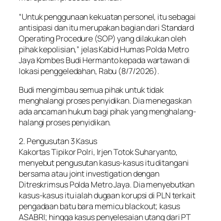
“Untuk penggunaan kekuatan personel, itu sebagai
antisipasi dan itu merupakan bagian dari Standard
Operating Procedure (SOP) yang dilakukan oleh
pihak kepolisian,” jelas Kabid Humas Polda Metro
Jaya Kombes Budi Hermanto kepada wartawan di
lokasi penggeledahan, Rabu (8/7/2026).
Budi mengimbau semua pihak untuk tidak
menghalangi proses penyidikan. Dia menegaskan
ada ancaman hukum bagi pihak yang menghalang-
halangi proses penyidikan.
2. Pengusutan 3 Kasus
Kakortas Tipikor Polri, Irjen Totok Suharyanto,
menyebut pengusutan kasus-kasus itu ditangani
bersama atau joint investigation dengan
Ditreskrimsus Polda Metro Jaya. Dia menyebutkan
kasus-kasus itu ialah dugaan korupsi di PLN terkait
pengadaan batu bara memicu blackout; kasus
ASABRI; hingga kasus penyelesaian utang dari PT