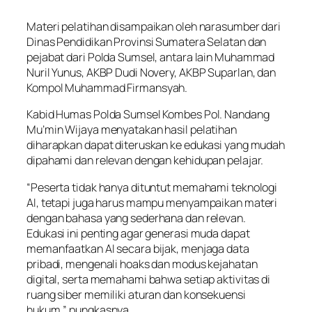
Materi pelatihan disampaikan oleh narasumber dari
Dinas Pendidikan Provinsi Sumatera Selatan dan
pejabat dari Polda Sumsel, antara lain Muhammad
Nuril Yunus, AKBP Dudi Novery, AKBP Suparlan, dan
Kompol Muhammad Firmansyah.
Kabid Humas Polda Sumsel Kombes Pol. Nandang
Mu’min Wijaya menyatakan hasil pelatihan
diharapkan dapat diteruskan ke edukasi yang mudah
dipahami dan relevan dengan kehidupan pelajar.
“Peserta tidak hanya dituntut memahami teknologi
AI, tetapi juga harus mampu menyampaikan materi
dengan bahasa yang sederhana dan relevan.
Edukasi ini penting agar generasi muda dapat
memanfaatkan AI secara bijak, menjaga data
pribadi, mengenali hoaks dan modus kejahatan
digital, serta memahami bahwa setiap aktivitas di
ruang siber memiliki aturan dan konsekuensi
hukum,” pungkasnya.