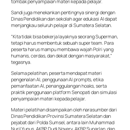
tombak penyampaian materi kepada pelajar.
Sandi juga menekankan pentingnya sinergi dengan
Dinas Pendidikan dan sekolah agar edukasi AI dapat
menjangkau seluruh pelajar di Sumatera Selatan.
“Kita tidak bisa bekerja layaknya seorang Superman,
tetapi harus membentuk sebuah super team. Para
peserta harus mampu membawa wajah Polri yang
humanis, cerdas, dan dekat dengan masyarakat,”
tegasnya.
Selama pelatihan, peserta mendapat materi
pengenalan AI, penggunaan AI prompts, etika
pemanfaatan AI, penanggulangan hoaks, serta
praktik penggunaan platform Senopati dan simulasi
penyampaian materi kepada pelajar.
Materi pelatihan disampaikan oleh narasumber dari
Dinas Pendidikan Provinsi Sumatera Selatan dan
pejabat dari Polda Sumsel, antara lain Muhammad
Nuril Yunus, AKBP Dudi Novery, AKBP Suparlan, dan