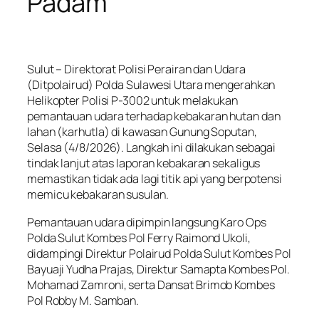
Padam
Sulut – Direktorat Polisi Perairan dan Udara
(Ditpolairud) Polda Sulawesi Utara mengerahkan
Helikopter Polisi P-3002 untuk melakukan
pemantauan udara terhadap kebakaran hutan dan
lahan (karhutla) di kawasan Gunung Soputan,
Selasa (4/8/2026). Langkah ini dilakukan sebagai
tindak lanjut atas laporan kebakaran sekaligus
memastikan tidak ada lagi titik api yang berpotensi
memicu kebakaran susulan.
Pemantauan udara dipimpin langsung Karo Ops
Polda Sulut Kombes Pol Ferry Raimond Ukoli,
didampingi Direktur Polairud Polda Sulut Kombes Pol
Bayuaji Yudha Prajas, Direktur Samapta Kombes Pol.
Mohamad Zamroni, serta Dansat Brimob Kombes
Pol Robby M. Samban.