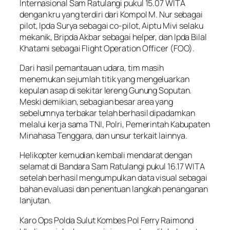
Internasional Sam Ratulangi pukul 15.07 WITA
dengan kru yang terdiri dari Kompol M. Nur sebagai
pilot, Ipda Surya sebagai co-pilot, Aiptu Mivi selaku
mekanik, Bripda Akbar sebagai helper, dan Ipda Bilal
Khatami sebagai Flight Operation Officer (FOO).
Dari hasil pemantauan udara, tim masih
menemukan sejumlah titik yang mengeluarkan
kepulan asap di sekitar lereng Gunung Soputan.
Meski demikian, sebagian besar area yang
sebelumnya terbakar telah berhasil dipadamkan
melalui kerja sama TNI, Polri, Pemerintah Kabupaten
Minahasa Tenggara, dan unsur terkait lainnya.
Helikopter kemudian kembali mendarat dengan
selamat di Bandara Sam Ratulangi pukul 16.17 WITA
setelah berhasil mengumpulkan data visual sebagai
bahan evaluasi dan penentuan langkah penanganan
lanjutan.
Karo Ops Polda Sulut Kombes Pol Ferry Raimond