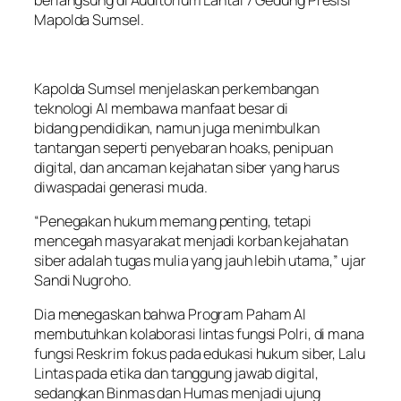
berlangsung di Auditorium Lantai 7 Gedung Presisi
Mapolda Sumsel.
Kapolda Sumsel menjelaskan perkembangan
teknologi AI membawa manfaat besar di
bidang pendidikan, namun juga menimbulkan
tantangan seperti penyebaran hoaks, penipuan
digital, dan ancaman kejahatan siber yang harus
diwaspadai generasi muda.
“Penegakan hukum memang penting, tetapi
mencegah masyarakat menjadi korban kejahatan
siber adalah tugas mulia yang jauh lebih utama,” ujar
Sandi Nugroho.
Dia menegaskan bahwa Program Paham AI
membutuhkan kolaborasi lintas fungsi Polri, di mana
fungsi Reskrim fokus pada edukasi hukum siber, Lalu
Lintas pada etika dan tanggung jawab digital,
sedangkan Binmas dan Humas menjadi ujung