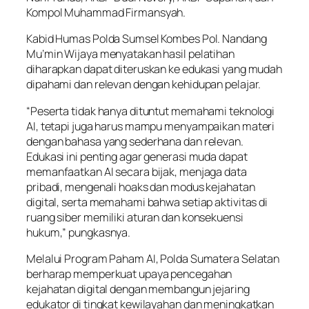
Kompol Muhammad Firmansyah.
Kabid Humas Polda Sumsel Kombes Pol. Nandang
Mu’min Wijaya menyatakan hasil pelatihan
diharapkan dapat diteruskan ke edukasi yang mudah
dipahami dan relevan dengan kehidupan pelajar.
“Peserta tidak hanya dituntut memahami teknologi
AI, tetapi juga harus mampu menyampaikan materi
dengan bahasa yang sederhana dan relevan.
Edukasi ini penting agar generasi muda dapat
memanfaatkan AI secara bijak, menjaga data
pribadi, mengenali hoaks dan modus kejahatan
digital, serta memahami bahwa setiap aktivitas di
ruang siber memiliki aturan dan konsekuensi
hukum,” pungkasnya.
Melalui Program Paham AI, Polda Sumatera Selatan
berharap memperkuat upaya pencegahan
kejahatan digital dengan membangun jejaring
edukator di tingkat kewilayahan dan meningkatkan