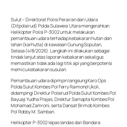
Sulut – Direktorat Polisi Perairan dan Udara
(Ditpolairud) Polda Sulawesi Utara mengerahkan
Helikopter Polisi P-3002 untuk melakukan
pemantauan udara terhadap kebakaran hutan dan
lahan (karhutla) di kawasan Gunung Soputan,
Selasa (4/8/2026). Langkah ini dilakukan sebagai
tindak lanjut atas laporan kebakaran sekaligus
memastikan tidak ada lagi titik api yang berpotensi
memicu kebakaran susulan.
Pemantauan udara dipimpin langsung Karo Ops
Polda Sulut Kombes Pol Ferry Raimond Ukoli,
didampingi Direktur Polairud Polda Sulut Kombes Pol
Bayuaji Yudha Prajas, Direktur Samapta Kombes Pol.
Mohamad Zamroni, serta Dansat Brimob Kombes
Pol Robby M. Samban.
Helikopter P-3002 lepas landas dari Bandara