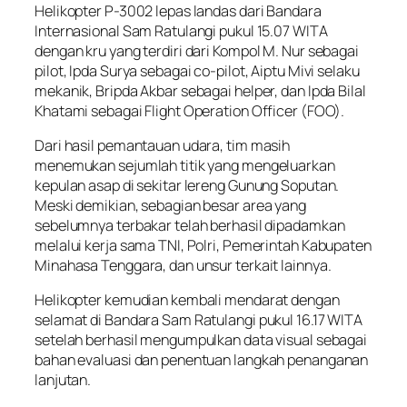
Helikopter P-3002 lepas landas dari Bandara
Internasional Sam Ratulangi pukul 15.07 WITA
dengan kru yang terdiri dari Kompol M. Nur sebagai
pilot, Ipda Surya sebagai co-pilot, Aiptu Mivi selaku
mekanik, Bripda Akbar sebagai helper, dan Ipda Bilal
Khatami sebagai Flight Operation Officer (FOO).
Dari hasil pemantauan udara, tim masih
menemukan sejumlah titik yang mengeluarkan
kepulan asap di sekitar lereng Gunung Soputan.
Meski demikian, sebagian besar area yang
sebelumnya terbakar telah berhasil dipadamkan
melalui kerja sama TNI, Polri, Pemerintah Kabupaten
Minahasa Tenggara, dan unsur terkait lainnya.
Helikopter kemudian kembali mendarat dengan
selamat di Bandara Sam Ratulangi pukul 16.17 WITA
setelah berhasil mengumpulkan data visual sebagai
bahan evaluasi dan penentuan langkah penanganan
lanjutan.