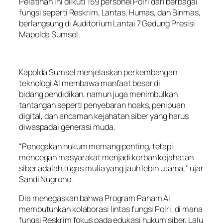
Pelatihan ini diikuti 159 personel Polri dari berbagai
fungsi seperti Reskrim, Lantas, Humas, dan Binmas,
berlangsung di Auditorium Lantai 7 Gedung Presisi
Mapolda Sumsel.
Kapolda Sumsel menjelaskan perkembangan
teknologi AI membawa manfaat besar di
bidang pendidikan, namun juga menimbulkan
tantangan seperti penyebaran hoaks, penipuan
digital, dan ancaman kejahatan siber yang harus
diwaspadai generasi muda.
“Penegakan hukum memang penting, tetapi
mencegah masyarakat menjadi korban kejahatan
siber adalah tugas mulia yang jauh lebih utama,” ujar
Sandi Nugroho.
Dia menegaskan bahwa Program Paham AI
membutuhkan kolaborasi lintas fungsi Polri, di mana
fungsi Reskrim fokus pada edukasi hukum siber, Lalu