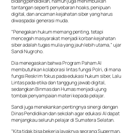
bidang pendidikan, namun juga menimbulkan
tantangan seperti penyebaran hoaks, penipuan
digital, dan ancaman kejahatan siber yang harus
diwaspadai generasi muda.
“Penegakan hukum memang penting, tetapi
mencegah masyarakat menjadi korban kejahatan
siber adalah tugas mulia yang jauh lebih utama,” ujar
Sandi Nugroho.
Dia menegaskan bahwa Program Paham AI
membutuhkan kolaborasi lintas fungsi Polri, di mana
fungsi Reskrim fokus pada edukasi hukum siber, Lalu
Lintas pada etika dan tanggung jawab digital,
sedangkan Binmas dan Humas menjadi ujung
tombak penyampaian materi kepada pelajar.
Sandi juga menekankan pentingnya sinergi dengan
Dinas Pendidikan dan sekolah agar edukasi AI dapat
menjangkau seluruh pelajar di Sumatera Selatan.
“Kita tidak bisa bekerja layaknya seorang Superman,