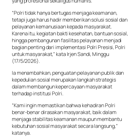
yang profesional sekaligus humanis.
“Polri tidak hanya bertugas menjaga keamanan,
tetapi juga harus hadir memberikan solusi sosial dan
pelayanan kemanusiaan kepada masyarakat.
Karena itu, kegiatan bakti kesehatan, bantuan sosial,
hingga pembangunan fasilitas pelayanan menjadi
bagian penting dari implementasi Polri Presisi, Polri
untuk masyarakat,” kata Irjen Sandi, Minggu
(17/5/2026).
Ia menambahkan, penguatan pelayanan publik dan
kepedulian sosial merupakan langkah strategis
dalam membangun kepercayaan masyarakat
terhadap institusi Polri.
“Kami ingin memastikan bahwa kehadiran Polri
benar-benar dirasakan masyarakat, baik dalam
menjaga stabilitas keamanan maupun membantu
kebutuhan sosial masyarakat secara langsung,”
katanya.