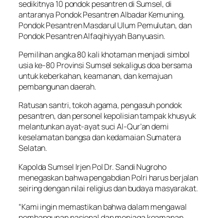
sedikitnya 10 pondok pesantren di Sumsel, di
antaranya Pondok Pesantren Albadar Kemuning,
Pondok Pesantren Masdarul Ulum Pemulutan, dan
Pondok Pesantren Alfaqihiyyah Banyuasin.
Pemilihan angka 80 kali khotaman menjadi simbol
usia ke-80 Provinsi Sumsel sekaligus doa bersama
untuk keberkahan, keamanan, dan kemajuan
pembangunan daerah.
Ratusan santri, tokoh agama, pengasuh pondok
pesantren, dan personel kepolisian tampak khusyuk
melantunkan ayat-ayat suci Al-Qur’an demi
keselamatan bangsa dan kedamaian Sumatera
Selatan.
Kapolda Sumsel Irjen Pol Dr. Sandi Nugroho
menegaskan bahwa pengabdian Polri harus berjalan
seiring dengan nilai religius dan budaya masyarakat.
“Kami ingin memastikan bahwa dalam mengawal
pembangunan nasional dan menjaga keamanan