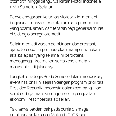
otomotif, hingga pengurus Ikatan Motor Indonesia
(IMI) Sumatera Selatan.
Penyelenggaraan Kejurnas Motoprix ini menjadi
bagian dari upaya menciptakan ruang kompetisi
yang positif, aman, dan terarah bagi generasi muda
di bidang olahraga otomotif.
Selain menjadi wadah pembinaan dan prestasi,
ajang tersebut juga diharapkan mampu menekan
aksi balap liar yang selama ini berpotensi
mengganggu keamanan serta keselamatan
masyarakat di jalan raya.
Langkah strategis Polda Sumsel dalam mendukung
event nasional ini sejalan dengan program prioritas
Presiden Republik Indonesia dalam pembangunan
sumber daya manusia unggul serta penguatan
ekonomi kreatif berbasis daerah.
Tak hanya berdampak pada dunia olahraga,
pelaksanaan Kejurnas Motoprix 2026 juga