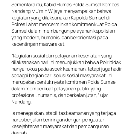
Sementara itu, Kabid Humas Polda Sumsel Kombes
Nandang Mu’min Wijaya menyampaikan bahwa
kegiatan yang dilaksanakan Kapolda Sumsel di
Polres Lahat mencerminkan komitmen kuat Polda
Sumsel dalam membangun pelayanan kepolisian
yang modern, humanis, dan berorientasi pada
kepentingan masyarakat.
“Kegiatan sosial dan pelayanan kesehatan yang
dilaksanakan hari ini menunjukkan bahwa Polri tidak
hanya fokus pada aspek keamanan, tetapi juga hadir
sebagai bagian dari solusi sosial masyarakat. Ini
merupakan bentuk nyata komitmen Polda Sumsel
dalam memperkuat pelayanan publik yang
profesional, humanis, dan berkelanjutan,” ujar
Nandang.
Ia menegaskan, stabilitas keamanan yang terjaga
harus berjalan beriringan dengan penguatan
kesejahteraan masyarakat dan pembangunan
daerah.