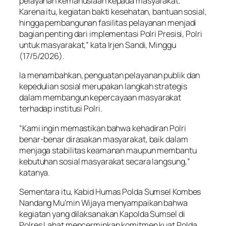
pelayanan kemanusiaan kepada masyarakat.
Karena itu, kegiatan bakti kesehatan, bantuan sosial,
hingga pembangunan fasilitas pelayanan menjadi
bagian penting dari implementasi Polri Presisi, Polri
untuk masyarakat,” kata Irjen Sandi, Minggu
(17/5/2026).
Ia menambahkan, penguatan pelayanan publik dan
kepedulian sosial merupakan langkah strategis
dalam membangun kepercayaan masyarakat
terhadap institusi Polri.
“Kami ingin memastikan bahwa kehadiran Polri
benar-benar dirasakan masyarakat, baik dalam
menjaga stabilitas keamanan maupun membantu
kebutuhan sosial masyarakat secara langsung,”
katanya.
Sementara itu, Kabid Humas Polda Sumsel Kombes
Nandang Mu’min Wijaya menyampaikan bahwa
kegiatan yang dilaksanakan Kapolda Sumsel di
Polres Lahat mencerminkan komitmen kuat Polda