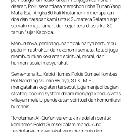
daerah, Polri senantiasa memohon ridha Tuhan Yang
Maha Esa. Angka 80 kali khotaman ini merupakan
doa dan harapan kami untuk Sumatera Selatan agar
semakin maju, aman, dan sejahtera di usia ke-80
tahun,” ujar Kapolda.
Menurutnya, pembangunan tidak hanya bertumpu
pada infrastruktur dan ekonomi semata, tetapi juga
membutuhkan kekuatan spiritual, moral, dan
harmoni sosial masyarakat.
Sementara itu, Kabid Humas Polda Sumsel Kombes
Pol Nandang Mu’min Wijaya, S.I.K., M.H.,
mengatakan kegiatan tersebut juga menjadi bagian
strategi cooling system dalam menjaga kondusivitas
wilayah melalui pendekatan spiritual dan komunikasi
humanis.
“Khotaman Al-Qur’an serentak ini adalah bentuk
komitmen Polda Sumsel dalam mendukung
terciptanya masyarakat yang harmonis dan