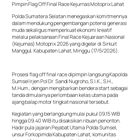
Pimpin Flag Off Final Race Kejurnas Motoprix Lahat
Polda Sumatera Selatan menegaskan komitmennya
dalam mendukung pengembangan potensi generasi
muda sekaligus memperkuat ekonomi kreatif
melalui pelaksanaan Final Race Kejuaraan Nasional
(Kejurnas) Motoprix 2026 yang digelar di Sirkuit
Manggul, Kabupaten Lahat, Minggu (17/5/2026).
Prosesi flag off final race dipimpin langsung Kapolda
Sumsel Irjen Pol Dr. Sandi Nugroho, S.I.K., S.H.,
M.Hum., dengan mengibarkan bendera start sebagai
tanda dimulainya perlombaan kelas utama pada
ajang balap motor tingkat nasional tersebut.
Kegiatan yang berlangsung mulai pukul 09.15 WIB
hingga 09.40 WIB itu disaksikan ribuan penonton.
Hadir pula jajaran Pejabat Utama Polda Sumsel,
unsur Forkopimda Kabupaten Lahat, komunitas