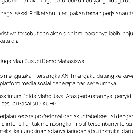
tugas menemukan tiga botol bersumbu yang diduga beri
 sebagai saksi. R diketahui merupakan teman perjalanan t
eristiwa tersebut dan akan didalami perannya lebih lan
kata dia.
iduga Mau Susupi Demo Mahasiswa
nto mengatakan tersangka ANH mengaku datang ke kawa
 platform media sosial beberapa hari sebelumnya.
Reskrimum Polda Metro Jaya. Atas perbuatannya, penyid
sesuai Pasal 306 KUHP.
rjalan secara profesional dan akuntabel sesuai denga
ra intensif untuk membongkar motif tersembunyi tersa
si kemungkinan adanya jaringan atau instruksi dari pi