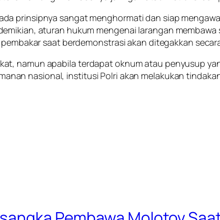
da prinsipnya sangat menghormati dan siap mengawal 
demikian, aturan hukum mengenai larangan membawa sen
at pembakar saat berdemonstrasi akan ditegakkan secar
akat, namun apabila terdapat oknum atau penyusup y
an nasional, institusi Polri akan melakukan tindaka
ersangka Pembawa Molotov Saa