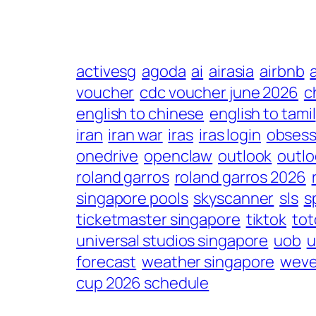
activesg
agoda
ai
airasia
airbnb
voucher
cdc voucher june 2026
c
english to chinese
english to tamil
iran
iran war
iras
iras login
obsess
onedrive
openclaw
outlook
outlo
roland garros
roland garros 2026
singapore pools
skyscanner
sls
s
ticketmaster singapore
tiktok
tot
universal studios singapore
uob
u
forecast
weather singapore
weve
cup 2026 schedule