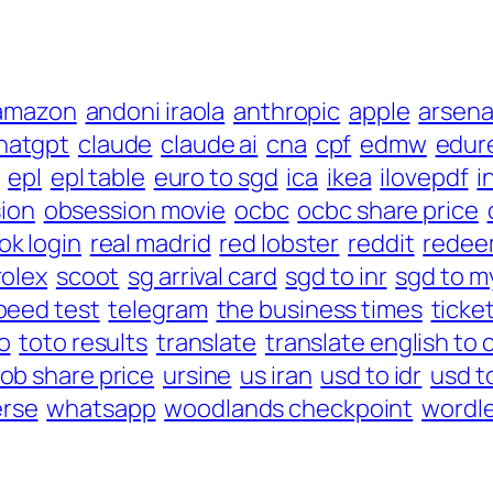
amazon
andoni iraola
anthropic
apple
arsena
hatgpt
claude
claude ai
cna
cpf
edmw
edur
epl
epl table
euro to sgd
ica
ikea
ilovepdf
i
ion
obsession movie
ocbc
ocbc share price
ok login
real madrid
red lobster
reddit
redee
rolex
scoot
sg arrival card
sgd to inr
sgd to m
peed test
telegram
the business times
ticke
o
toto results
translate
translate english to 
ob share price
ursine
us iran
usd to idr
usd to
rse
whatsapp
woodlands checkpoint
wordl