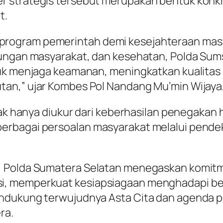
 strategis tersebut merupakan bentuk konkret
t.
ogram pemerintah demi kesejahteraan masyar
bungan masyarakat, dan kesehatan, Polda Sum
tuk menjaga keamanan, meningkatkan kualitas
n,” ujar Kombes Pol Nandang Mu’min Wijaya, S
dak hanya diukur dari keberhasilan penegakan 
rbagai persoalan masyarakat melalui pendek
, Polda Sumatera Selatan menegaskan komit
, memperkuat kesiapsiagaan menghadapi ber
endukung terwujudnya Asta Cita dan agenda
ra.