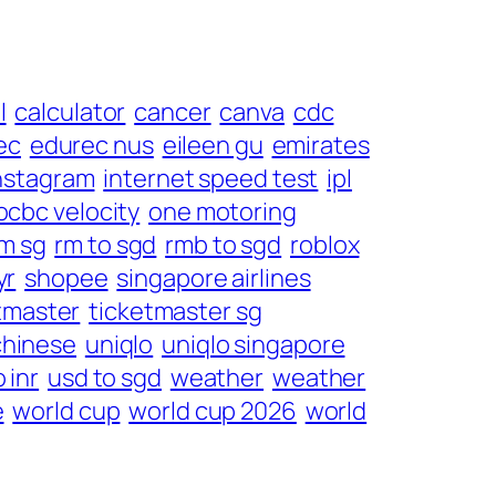
l
calculator
cancer
canva
cdc
ec
edurec nus
eileen gu
emirates
nstagram
internet speed test
ipl
ocbc velocity
one motoring
m sg
rm to sgd
rmb to sgd
roblox
yr
shopee
singapore airlines
tmaster
ticketmaster sg
chinese
uniqlo
uniqlo singapore
 inr
usd to sgd
weather
weather
e
world cup
world cup 2026
world