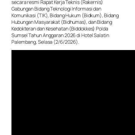
secara resmi Rapat Kerja Teknis (Rakernis)
Gabungan Bidang Teknologi Informasi dan
Komunikasi (TIK), Bidang Hukum (Bidkum), Bidang
Hubungan Masyarakat (Bidhumas), dan Bidang
Kedokteran dan Kesehatan (Biddokkes) Polda
Sumsel Tahun Anggaran 2026 di Hotel Salatin
Palembang, Selasa (2/6/2026).