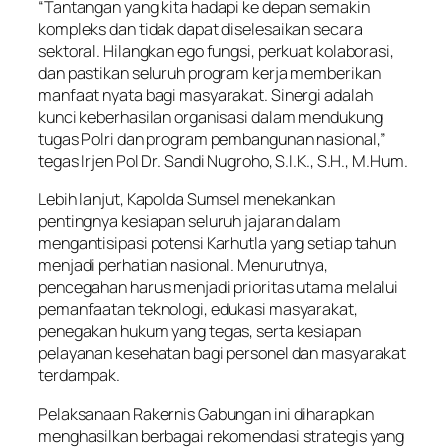
“Tantangan yang kita hadapi ke depan semakin
kompleks dan tidak dapat diselesaikan secara
sektoral. Hilangkan ego fungsi, perkuat kolaborasi,
dan pastikan seluruh program kerja memberikan
manfaat nyata bagi masyarakat. Sinergi adalah
kunci keberhasilan organisasi dalam mendukung
tugas Polri dan program pembangunan nasional,”
tegas Irjen Pol Dr. Sandi Nugroho, S.I.K., S.H., M.Hum.
Lebih lanjut, Kapolda Sumsel menekankan
pentingnya kesiapan seluruh jajaran dalam
mengantisipasi potensi Karhutla yang setiap tahun
menjadi perhatian nasional. Menurutnya,
pencegahan harus menjadi prioritas utama melalui
pemanfaatan teknologi, edukasi masyarakat,
penegakan hukum yang tegas, serta kesiapan
pelayanan kesehatan bagi personel dan masyarakat
terdampak.
Pelaksanaan Rakernis Gabungan ini diharapkan
menghasilkan berbagai rekomendasi strategis yang