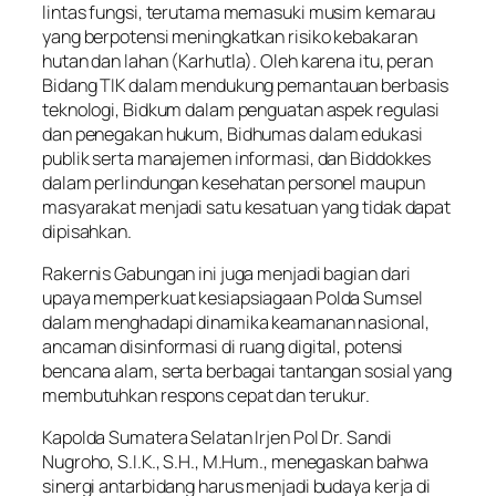
lintas fungsi, terutama memasuki musim kemarau
yang berpotensi meningkatkan risiko kebakaran
hutan dan lahan (Karhutla). Oleh karena itu, peran
Bidang TIK dalam mendukung pemantauan berbasis
teknologi, Bidkum dalam penguatan aspek regulasi
dan penegakan hukum, Bidhumas dalam edukasi
publik serta manajemen informasi, dan Biddokkes
dalam perlindungan kesehatan personel maupun
masyarakat menjadi satu kesatuan yang tidak dapat
dipisahkan.
Rakernis Gabungan ini juga menjadi bagian dari
upaya memperkuat kesiapsiagaan Polda Sumsel
dalam menghadapi dinamika keamanan nasional,
ancaman disinformasi di ruang digital, potensi
bencana alam, serta berbagai tantangan sosial yang
membutuhkan respons cepat dan terukur.
Kapolda Sumatera Selatan Irjen Pol Dr. Sandi
Nugroho, S.I.K., S.H., M.Hum., menegaskan bahwa
sinergi antarbidang harus menjadi budaya kerja di