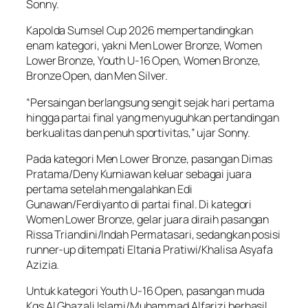
Sonny.
Kapolda Sumsel Cup 2026 mempertandingkan
enam kategori, yakni Men Lower Bronze, Women
Lower Bronze, Youth U-16 Open, Women Bronze,
Bronze Open, dan Men Silver.
“Persaingan berlangsung sengit sejak hari pertama
hingga partai final yang menyuguhkan pertandingan
berkualitas dan penuh sportivitas,” ujar Sonny.
Pada kategori Men Lower Bronze, pasangan Dimas
Pratama/Deny Kurniawan keluar sebagai juara
pertama setelah mengalahkan Edi
Gunawan/Ferdiyanto di partai final. Di kategori
Women Lower Bronze, gelar juara diraih pasangan
Rissa Triandini/Indah Permatasari, sedangkan posisi
runner-up ditempati Eltania Pratiwi/Khalisa Asyafa
Azizia.
Untuk kategori Youth U-16 Open, pasangan muda
Kgs Al Ghazali Islami/Muhammad Alfarizi berhasil