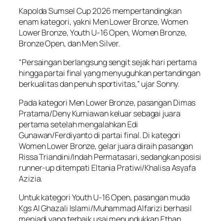
Kapolda Sumsel Cup 2026 mempertandingkan
enam kategori, yakni Men Lower Bronze, Women
Lower Bronze, Youth U-16 Open, Women Bronze,
Bronze Open, dan Men Silver.
“Persaingan berlangsung sengit sejak hari pertama
hingga partai final yang menyuguhkan pertandingan
berkualitas dan penuh sportivitas,” ujar Sonny.
Pada kategori Men Lower Bronze, pasangan Dimas
Pratama/Deny Kurniawan keluar sebagai juara
pertama setelah mengalahkan Edi
Gunawan/Ferdiyanto di partai final. Di kategori
Women Lower Bronze, gelar juara diraih pasangan
Rissa Triandini/Indah Permatasari, sedangkan posisi
runner-up ditempati Eltania Pratiwi/Khalisa Asyafa
Azizia.
Untuk kategori Youth U-16 Open, pasangan muda
Kgs Al Ghazali Islami/Muhammad Alfarizi berhasil
menjadi yang terbaik usai menundukkan Ethan