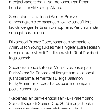
menjadi yang terbaik usai menundukkan Ethan
London Lim/Mikko Kenji Alvino.
Sementara itu, kategori Women Bronze
dimenangkan oleh pasangan Lovine Jones/Liora
Isolda, dengan Pritasari Ekanopriana/Penti Yulianda
sebagai juara kedua.
Di kategori Bronze Open, pasangan Nathanielle
Amin/Jason Young sukses meraih gelar juara setelah
mengalahkan M. Adli Dzil Ikrom/Moh. Rifat Dunda di
laga puncak.
Sedangkan pada kategori Men Silver, pasangan
Rizky Akbar/M. Rahardian Hidayat tampil sebagai
juara pertama, sementara Dierga Salamon
Rizky/Hamman Firdaus harus puas menempati
posisi runner-up.
“Keberhasilan penyelenggaraan PBPI Palembang
Series II Kapolda Sumsel Cup 2026 menjadi bukti
pesatnya perkembangan olahraga padel di