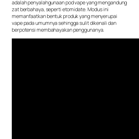
adalah penyalahgunaan pod vape yang mengandung
zat berbahaya, seperti etomidate. Modus ini
memanfaatkan bentuk produk yang menyerupai
vape pada umumnya sehingga sulit dikenali dan
berpotensi membahayakan penggunanya.