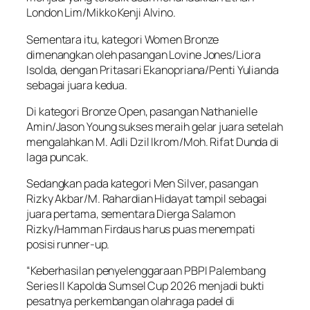
London Lim/Mikko Kenji Alvino.
Sementara itu, kategori Women Bronze
dimenangkan oleh pasangan Lovine Jones/Liora
Isolda, dengan Pritasari Ekanopriana/Penti Yulianda
sebagai juara kedua.
Di kategori Bronze Open, pasangan Nathanielle
Amin/Jason Young sukses meraih gelar juara setelah
mengalahkan M. Adli Dzil Ikrom/Moh. Rifat Dunda di
laga puncak.
Sedangkan pada kategori Men Silver, pasangan
Rizky Akbar/M. Rahardian Hidayat tampil sebagai
juara pertama, sementara Dierga Salamon
Rizky/Hamman Firdaus harus puas menempati
posisi runner-up.
“Keberhasilan penyelenggaraan PBPI Palembang
Series II Kapolda Sumsel Cup 2026 menjadi bukti
pesatnya perkembangan olahraga padel di