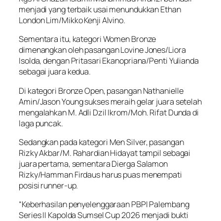
menjadi yang terbaik usai menundukkan Ethan
London Lim/Mikko Kenji Alvino.
Sementara itu, kategori Women Bronze
dimenangkan oleh pasangan Lovine Jones/Liora
Isolda, dengan Pritasari Ekanopriana/Penti Yulianda
sebagai juara kedua.
Di kategori Bronze Open, pasangan Nathanielle
Amin/Jason Young sukses meraih gelar juara setelah
mengalahkan M. Adli Dzil Ikrom/Moh. Rifat Dunda di
laga puncak.
Sedangkan pada kategori Men Silver, pasangan
Rizky Akbar/M. Rahardian Hidayat tampil sebagai
juara pertama, sementara Dierga Salamon
Rizky/Hamman Firdaus harus puas menempati
posisi runner-up.
“Keberhasilan penyelenggaraan PBPI Palembang
Series II Kapolda Sumsel Cup 2026 menjadi bukti