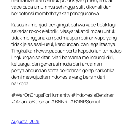
memanfaatkan bentuk produk yang menyerupai
vape pada umumnya sehingga sulit dikenali dan
berpotensi membahayakan penggunanya.
Kasus ini menjadi pengingat bahwa vape tidak lagi
sekadar rokok elektrik. Masyarakat diimbau untuk
tidak menggunakan pod maupun cairan vape yang
tidak jelas asal-usul, kandungan, dan legalitasnya.
Tingkatkan kewaspadaan serta kepedulian terhadap
lingkungan sekitar. Mari bersama melindungi diri,
keluarga, dan generasi muda dari ancaman
penyalahgunaan serta peredaran gelap narkotika
demi mewujudkan Indonesia yang bersih dari
narkoba.
#WarOnDrugsForHumanity #IndonesiaBersinar
#AnandaBersinar #BNNRI #BNNPSumut
August 3, 2026