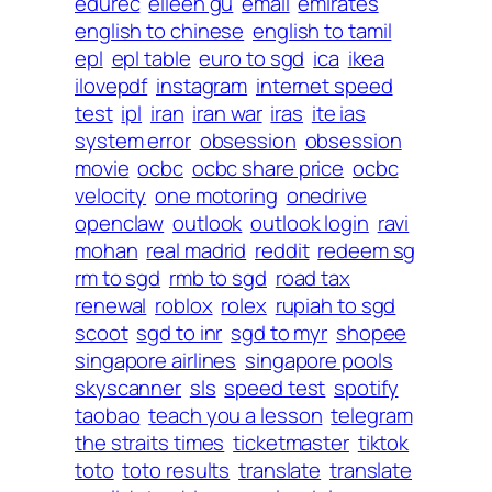
edurec
eileen gu
email
emirates
english to chinese
english to tamil
epl
epl table
euro to sgd
ica
ikea
ilovepdf
instagram
internet speed
test
ipl
iran
iran war
iras
ite ias
system error
obsession
obsession
movie
ocbc
ocbc share price
ocbc
velocity
one motoring
onedrive
openclaw
outlook
outlook login
ravi
mohan
real madrid
reddit
redeem sg
rm to sgd
rmb to sgd
road tax
renewal
roblox
rolex
rupiah to sgd
scoot
sgd to inr
sgd to myr
shopee
singapore airlines
singapore pools
skyscanner
sls
speed test
spotify
taobao
teach you a lesson
telegram
the straits times
ticketmaster
tiktok
toto
toto results
translate
translate