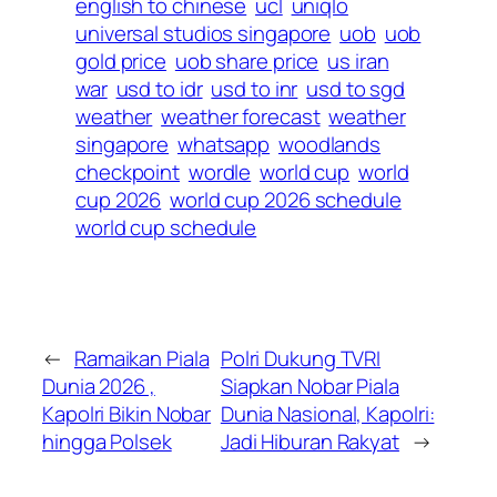
english to chinese
ucl
uniqlo
universal studios singapore
uob
uob
gold price
uob share price
us iran
war
usd to idr
usd to inr
usd to sgd
weather
weather forecast
weather
singapore
whatsapp
woodlands
checkpoint
wordle
world cup
world
cup 2026
world cup 2026 schedule
world cup schedule
←
Ramaikan Piala
Polri Dukung TVRI
Dunia 2026 ,
Siapkan Nobar Piala
Kapolri Bikin Nobar
Dunia Nasional, Kapolri:
hingga Polsek
Jadi Hiburan Rakyat
→