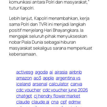
komunikasi antara Polri dan masyarakat,”
tutur Kapolri.
Lebih lanjut, Kapolri menambahkan, kerja
sama Polri dan TVRI ini menjadi langkah
positif menjelang Hari Bhayangkara. Ia
mengajak seluruh pihak menyukseskan
nobar Piala Dunia sebagai hiburan
masyarakat sekaligus sarana memperkuat
kebersamaan.
activesg
agoda
ai
airasia
airbnb
amazon
ao3
apple
argentina vs
iceland
arsenal
calculator
canva
cdc voucher
cdc voucher june 2026
chatgpt
cj hendry flower market
claude
claude ai
cna
cpf
edmw