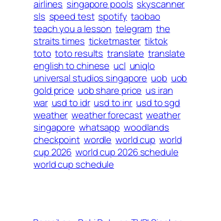
airlines
singapore pools
skyscanner
sls
speed test
spotify
taobao
teach you a lesson
telegram
the
straits times
ticketmaster
tiktok
toto
toto results
translate
translate
english to chinese
ucl
uniqlo
universal studios singapore
uob
uob
gold price
uob share price
us iran
war
usd to idr
usd to inr
usd to sgd
weather
weather forecast
weather
singapore
whatsapp
woodlands
checkpoint
wordle
world cup
world
cup 2026
world cup 2026 schedule
world cup schedule