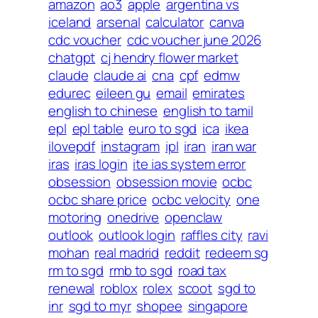
amazon
ao3
apple
argentina vs
iceland
arsenal
calculator
canva
cdc voucher
cdc voucher june 2026
chatgpt
cj hendry flower market
claude
claude ai
cna
cpf
edmw
edurec
eileen gu
email
emirates
english to chinese
english to tamil
epl
epl table
euro to sgd
ica
ikea
ilovepdf
instagram
ipl
iran
iran war
iras
iras login
ite ias system error
obsession
obsession movie
ocbc
ocbc share price
ocbc velocity
one
motoring
onedrive
openclaw
outlook
outlook login
raffles city
ravi
mohan
real madrid
reddit
redeem sg
rm to sgd
rmb to sgd
road tax
renewal
roblox
rolex
scoot
sgd to
inr
sgd to myr
shopee
singapore