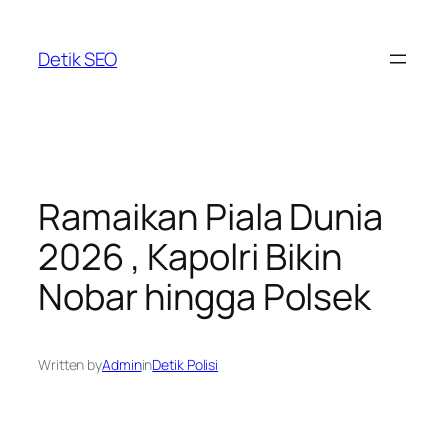
Skip
to
Detik SEO
content
Ramaikan Piala Dunia
2026 , Kapolri Bikin
Nobar hingga Polsek
Written by
Admin
in
Detik Polisi