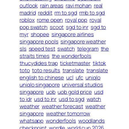
outlook
rain areas
ravi mohan
real
madrid
reddit
rm to sgd
rmb to sgd
roblox
rome open
royal pop
royal
pop swatch
scoot
sgd to inr
sgd to
myr
shopee
singapore airlines
singapore pools
singapore weather
sls
speed test
swatch
telegram
the
straits times
the wonderfools
thucydides trap
ticketmaster
tiktok
toto
toto results
translate
translate
english to chinese
ucl
ufc
uniqlo
uniqlo singapore
universal studios
singapore
uob
uob gold price
usd
to idr
usd to inr
usd to sgd
watch
weather
weather forecast
weather
singapore
weather tomorrow
whatsapp
wonderfools
woodlands
checkpoint
wordle
world cup 2026