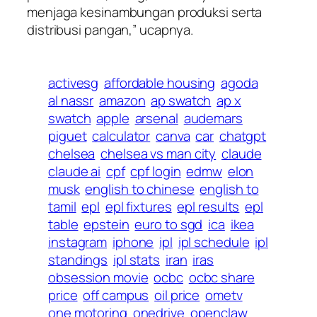
menjaga kesinambungan produksi serta
distribusi pangan,” ucapnya.
activesg
affordable housing
agoda
al nassr
amazon
ap swatch
ap x
swatch
apple
arsenal
audemars
piguet
calculator
canva
car
chatgpt
chelsea
chelsea vs man city
claude
claude ai
cpf
cpf login
edmw
elon
musk
english to chinese
english to
tamil
epl
epl fixtures
epl results
epl
table
epstein
euro to sgd
ica
ikea
instagram
iphone
ipl
ipl schedule
ipl
standings
ipl stats
iran
iras
obsession movie
ocbc
ocbc share
price
off campus
oil price
ometv
one motoring
onedrive
openclaw