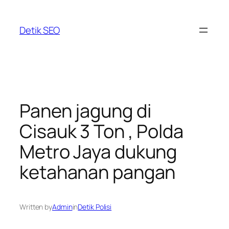
Skip
to
Detik SEO
content
Panen jagung di
Cisauk 3 Ton , Polda
Metro Jaya dukung
ketahanan pangan
Written by
Admin
in
Detik Polisi