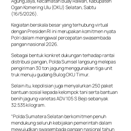
Agung Jaya, Kecamatan Buay Rawan, Kabupaten
Ogan Komering Ulu (OKU) Selatan, Sabtu
(16/5/2026).
Kegiatan berskala besar yang terhubung virtual
dengan Presiden RI ini merupakan komitmen nyata
Polri dalam mengawal percepatan swasembada
pangan nasional 2026.
Sebagai bentuk konkret dukungan terhadap rantai
distribusi pangan, Polda Sumsel langsung melepas
pengiriman 30 ton jagung menggunakan tiga unit
truk menuju gudang Bulog OKU Timur.
Selain itu, kepolisian juga menyalurkan 250 paket
bantuan sosial kepada kelompok tani serta bantuan
benih jagung varietas ADV 105 S Bejo sebanyak
32.535 kilogram.
“Polda Sumatera Selatan berkomitmen penuh
mendukung seluruh kebijakan pemerintah dalam
mewujudkan swasembada pangan nasional tahun