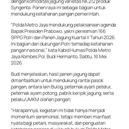
dengan komoditas jagung varietas NK 212 produk
Syngenta. Panen raya ini sebagai bagian untuk
mendukung ketahanan pangan pemerintah.
“Polda Metro Jaya mendukung pelaksanaan agenda
Bapak Presiden Prabowo, yakni peresmian 166
SPPG Polri dan Panen Jagung Kuartal II Tahun 2026.
Ini bagian dari dukungan Polri terhadap ketahanan
pangan nasional,” kata Kabid Humas Polda Metro
Jaya Kombes Pol. Budi Hermanto, Sabtu, 16 Mei
2026.
Budi menjelaskan, hasil panen jagung dapat
dimanfaatkan untuk mendukung rantai pasok
pangan, antara lain Bulog, peternak ayam petelur,
peternak ayam potong, pabrik keripik jagung, serta
pelaku UMKM olahan pangan.
“Harapannya, kegiatan ini tidak hanya menjadi
momentum seremonial, tetapi memberi manfaat
nyata bagi petani, masyarakat, dan penguatan