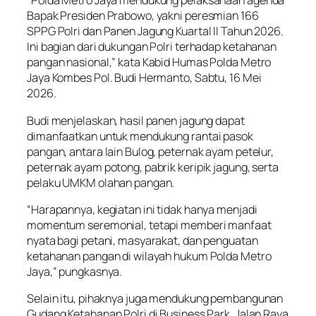
“Polda Metro Jaya mendukung pelaksanaan agenda
Bapak Presiden Prabowo, yakni peresmian 166
SPPG Polri dan Panen Jagung Kuartal II Tahun 2026.
Ini bagian dari dukungan Polri terhadap ketahanan
pangan nasional,” kata Kabid Humas Polda Metro
Jaya Kombes Pol. Budi Hermanto, Sabtu, 16 Mei
2026.
Budi menjelaskan, hasil panen jagung dapat
dimanfaatkan untuk mendukung rantai pasok
pangan, antara lain Bulog, peternak ayam petelur,
peternak ayam potong, pabrik keripik jagung, serta
pelaku UMKM olahan pangan.
“Harapannya, kegiatan ini tidak hanya menjadi
momentum seremonial, tetapi memberi manfaat
nyata bagi petani, masyarakat, dan penguatan
ketahanan pangan di wilayah hukum Polda Metro
Jaya,” pungkasnya.
Selain itu, pihaknya juga mendukung pembangunan
Gudang Ketahanan Polri di Business Park, Jalan Raya