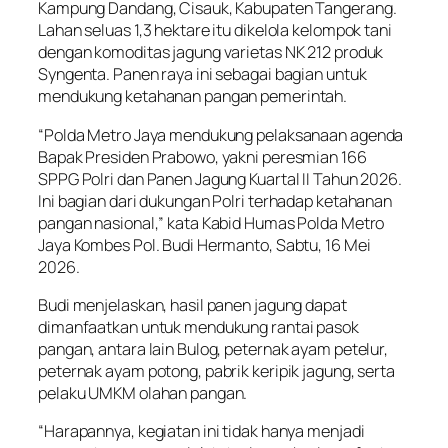
Kampung Dandang, Cisauk, Kabupaten Tangerang.
Lahan seluas 1,3 hektare itu dikelola kelompok tani
dengan komoditas jagung varietas NK 212 produk
Syngenta. Panen raya ini sebagai bagian untuk
mendukung ketahanan pangan pemerintah.
“Polda Metro Jaya mendukung pelaksanaan agenda
Bapak Presiden Prabowo, yakni peresmian 166
SPPG Polri dan Panen Jagung Kuartal II Tahun 2026.
Ini bagian dari dukungan Polri terhadap ketahanan
pangan nasional,” kata Kabid Humas Polda Metro
Jaya Kombes Pol. Budi Hermanto, Sabtu, 16 Mei
2026.
Budi menjelaskan, hasil panen jagung dapat
dimanfaatkan untuk mendukung rantai pasok
pangan, antara lain Bulog, peternak ayam petelur,
peternak ayam potong, pabrik keripik jagung, serta
pelaku UMKM olahan pangan.
“Harapannya, kegiatan ini tidak hanya menjadi