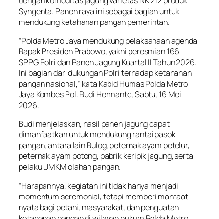
dengan komoditas jagung varietas NK 212 produk
Syngenta. Panen raya ini sebagai bagian untuk
mendukung ketahanan pangan pemerintah.
“Polda Metro Jaya mendukung pelaksanaan agenda
Bapak Presiden Prabowo, yakni peresmian 166
SPPG Polri dan Panen Jagung Kuartal II Tahun 2026.
Ini bagian dari dukungan Polri terhadap ketahanan
pangan nasional,” kata Kabid Humas Polda Metro
Jaya Kombes Pol. Budi Hermanto, Sabtu, 16 Mei
2026.
Budi menjelaskan, hasil panen jagung dapat
dimanfaatkan untuk mendukung rantai pasok
pangan, antara lain Bulog, peternak ayam petelur,
peternak ayam potong, pabrik keripik jagung, serta
pelaku UMKM olahan pangan.
“Harapannya, kegiatan ini tidak hanya menjadi
momentum seremonial, tetapi memberi manfaat
nyata bagi petani, masyarakat, dan penguatan
ketahanan pangan di wilayah hukum Polda Metro