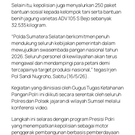
Selain itu, kepolisian juga menyalurkan 250 paket
bantuan sosial kepada kelompok tani serta bantuan
benih jagung varietas ADV 105 S Bejo sebanyak
32.535 kilogram.
“Polda Sumatera Selatan berkomitmen penuh
mendukung seluruh kebijakan pemerintah dalam
mewujudkan swasembada pangan nasional tahun
2026. Seluruh personel di kewilayahan akan terus
mengawal dan mendampingi para petani demi
tercapainya target produksi nasional,” tegas Irjen
Pol Sandi Nugroho, Sabtu (16/5/26).
Kegiatan yang diinisiasi oleh Gugus Tugas Ketahanan
Pangan Polri ini diikuti secara serentak oleh seluruh
Polres dan Polsek jajaran di wilayah Sumsel melalui
konferensi video.
Langkah ini selaras dengan program Presisi Polri
yang menempatkan kepolisian sebagai motor
penggerak pembangunan berbasis pemberdayaan