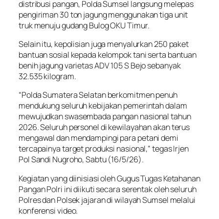
distribusi pangan, Polda Sumsel langsung melepas
pengiriman 30 ton jagung menggunakan tiga unit
truk menuju gudang Bulog OKU Timur.
Selain itu, kepolisian juga menyalurkan 250 paket
bantuan sosial kepada kelompok tani serta bantuan
benih jagung varietas ADV 105 S Bejo sebanyak
32.535 kilogram.
“Polda Sumatera Selatan berkomitmen penuh
mendukung seluruh kebijakan pemerintah dalam
mewujudkan swasembada pangan nasional tahun
2026. Seluruh personel di kewilayahan akan terus
mengawal dan mendampingi para petani demi
tercapainya target produksi nasional,” tegas Irjen
Pol Sandi Nugroho, Sabtu (16/5/26).
Kegiatan yang diinisiasi oleh Gugus Tugas Ketahanan
Pangan Polri ini diikuti secara serentak oleh seluruh
Polres dan Polsek jajaran di wilayah Sumsel melalui
konferensi video.