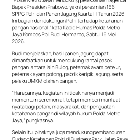
“Polda Metro Jaya mendukung pelaksanaan agenda
Bapak Presiden Prabowo, yakni peresmian 166
SPPG Polri dan Panen Jagung Kuartal II Tahun 2026.
Ini bagian dari dukungan Polri terhadap ketahanan
pangan nasional,” kata Kabid Humas Polda Metro
Jaya Kombes Pol. Budi Hermanto, Sabtu, 16 Mei
2026.
Budi menjelaskan, hasil panen jagung dapat
dimanfaatkan untuk mendukung rantai pasok
pangan, antara lain Bulog, peternak ayam petelur,
peternak ayam potong, pabrik keripik jagung, serta
pelaku UMKM olahan pangan.
“Harapannya, kegiatan ini tidak hanya menjadi
momentum seremonial, tetapi memberi manfaat
nyata bagi petani, masyarakat, dan penguatan
ketahanan pangan di wilayah hukum Polda Metro
Jaya,” pungkasnya.
Selain itu, pihaknya juga mendukung pembangunan
Gudang Ketahanan Polri di Business Park, Jalan Raya