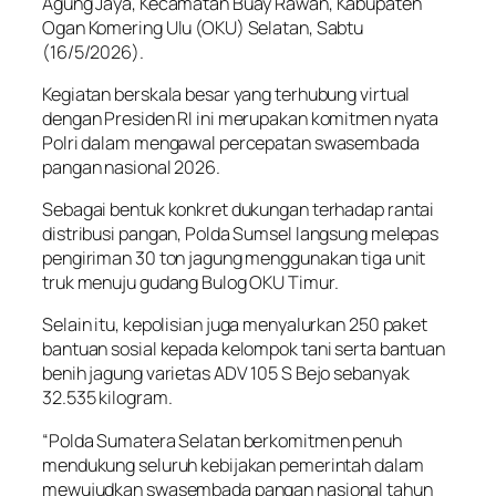
Agung Jaya, Kecamatan Buay Rawan, Kabupaten
Ogan Komering Ulu (OKU) Selatan, Sabtu
(16/5/2026).
Kegiatan berskala besar yang terhubung virtual
dengan Presiden RI ini merupakan komitmen nyata
Polri dalam mengawal percepatan swasembada
pangan nasional 2026.
Sebagai bentuk konkret dukungan terhadap rantai
distribusi pangan, Polda Sumsel langsung melepas
pengiriman 30 ton jagung menggunakan tiga unit
truk menuju gudang Bulog OKU Timur.
Selain itu, kepolisian juga menyalurkan 250 paket
bantuan sosial kepada kelompok tani serta bantuan
benih jagung varietas ADV 105 S Bejo sebanyak
32.535 kilogram.
“Polda Sumatera Selatan berkomitmen penuh
mendukung seluruh kebijakan pemerintah dalam
mewujudkan swasembada pangan nasional tahun