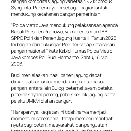
dengan komoditas jagung varietas NK 212 produk
Syngenta. Panen raya ini sebagai bagian untuk
mendukung ketahanan pangan pemerintah.
“Polda Metro Jaya mendukung pelaksanaan agenda
Bapak Presiden Prabowo, yakni peresmian 166
SPPG Polri dan Panen Jagung Kuartal II Tahun 2026.
Ini bagian dari dukungan Polri terhadap ketahanan
pangan nasional,” kata Kabid Humas Polda Metro
Jaya Kombes Pol. Budi Hermanto, Sabtu, 16 Mei
2026.
Budi menjelaskan, hasil panen jagung dapat
dimanfaatkan untuk mendukung rantai pasok
pangan, antara lain Bulog, peternak ayam petelur,
peternak ayam potong, pabrik keripik jagung, serta
pelaku UMKM olahan pangan.
“Harapannya, kegiatan ini tidak hanya menjadi
momentum seremonial, tetapi memberi manfaat
nyata bagi petani, masyarakat, dan penguatan