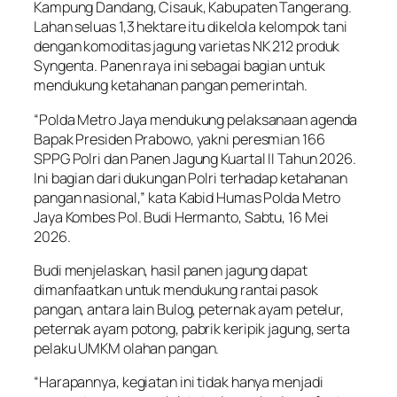
Kampung Dandang, Cisauk, Kabupaten Tangerang.
Lahan seluas 1,3 hektare itu dikelola kelompok tani
dengan komoditas jagung varietas NK 212 produk
Syngenta. Panen raya ini sebagai bagian untuk
mendukung ketahanan pangan pemerintah.
“Polda Metro Jaya mendukung pelaksanaan agenda
Bapak Presiden Prabowo, yakni peresmian 166
SPPG Polri dan Panen Jagung Kuartal II Tahun 2026.
Ini bagian dari dukungan Polri terhadap ketahanan
pangan nasional,” kata Kabid Humas Polda Metro
Jaya Kombes Pol. Budi Hermanto, Sabtu, 16 Mei
2026.
Budi menjelaskan, hasil panen jagung dapat
dimanfaatkan untuk mendukung rantai pasok
pangan, antara lain Bulog, peternak ayam petelur,
peternak ayam potong, pabrik keripik jagung, serta
pelaku UMKM olahan pangan.
“Harapannya, kegiatan ini tidak hanya menjadi