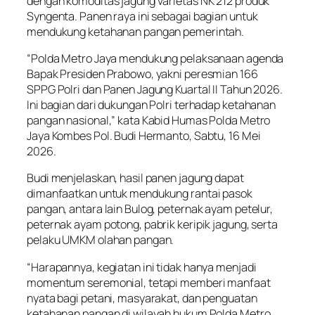
dengan komoditas jagung varietas NK 212 produk
Syngenta. Panen raya ini sebagai bagian untuk
mendukung ketahanan pangan pemerintah.
“Polda Metro Jaya mendukung pelaksanaan agenda
Bapak Presiden Prabowo, yakni peresmian 166
SPPG Polri dan Panen Jagung Kuartal II Tahun 2026.
Ini bagian dari dukungan Polri terhadap ketahanan
pangan nasional,” kata Kabid Humas Polda Metro
Jaya Kombes Pol. Budi Hermanto, Sabtu, 16 Mei
2026.
Budi menjelaskan, hasil panen jagung dapat
dimanfaatkan untuk mendukung rantai pasok
pangan, antara lain Bulog, peternak ayam petelur,
peternak ayam potong, pabrik keripik jagung, serta
pelaku UMKM olahan pangan.
“Harapannya, kegiatan ini tidak hanya menjadi
momentum seremonial, tetapi memberi manfaat
nyata bagi petani, masyarakat, dan penguatan
ketahanan pangan di wilayah hukum Polda Metro