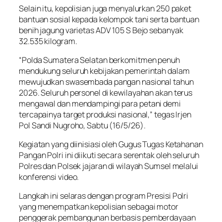
Selain itu, kepolisian juga menyalurkan 250 paket
bantuan sosial kepada kelompok tani serta bantuan
benih jagung varietas ADV 105 S Bejo sebanyak
32.535 kilogram.
“Polda Sumatera Selatan berkomitmen penuh
mendukung seluruh kebijakan pemerintah dalam
mewujudkan swasembada pangan nasional tahun
2026. Seluruh personel di kewilayahan akan terus
mengawal dan mendampingi para petani demi
tercapainya target produksi nasional,” tegas Irjen
Pol Sandi Nugroho, Sabtu (16/5/26).
Kegiatan yang diinisiasi oleh Gugus Tugas Ketahanan
Pangan Polri ini diikuti secara serentak oleh seluruh
Polres dan Polsek jajaran di wilayah Sumsel melalui
konferensi video.
Langkah ini selaras dengan program Presisi Polri
yang menempatkan kepolisian sebagai motor
penggerak pembangunan berbasis pemberdayaan