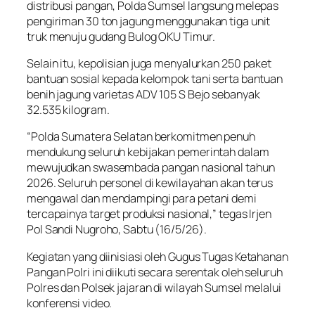
distribusi pangan, Polda Sumsel langsung melepas
pengiriman 30 ton jagung menggunakan tiga unit
truk menuju gudang Bulog OKU Timur.
Selain itu, kepolisian juga menyalurkan 250 paket
bantuan sosial kepada kelompok tani serta bantuan
benih jagung varietas ADV 105 S Bejo sebanyak
32.535 kilogram.
“Polda Sumatera Selatan berkomitmen penuh
mendukung seluruh kebijakan pemerintah dalam
mewujudkan swasembada pangan nasional tahun
2026. Seluruh personel di kewilayahan akan terus
mengawal dan mendampingi para petani demi
tercapainya target produksi nasional,” tegas Irjen
Pol Sandi Nugroho, Sabtu (16/5/26).
Kegiatan yang diinisiasi oleh Gugus Tugas Ketahanan
Pangan Polri ini diikuti secara serentak oleh seluruh
Polres dan Polsek jajaran di wilayah Sumsel melalui
konferensi video.