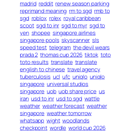
madrid
reddit
renew season parking
reprimand meaning
rm to sgd
rmb to
sgd
roblox
rolex
royal caribbean
scoot
sgd to inr
sgd to myr
sgd to
yen
shopee
singapore airlines
singapore pools
skyscanner
sls
speed test
telegram
the devil wears
prada 2
thomas cup 2026
tiktok
toto
toto results
translate
translate
english to chinese
travel agency
tuberculosis
ucl
ufc
uniqlo
uniqlo
singapore
universal studios
singapore
uob
uob share price
us
iran
usd to inr
usd to sgd
wattle
weather
weather forecast
weather
singapore
weather tomorrow
whatsapp
wight
woodlands
checkpoint
wordle
world cup 2026