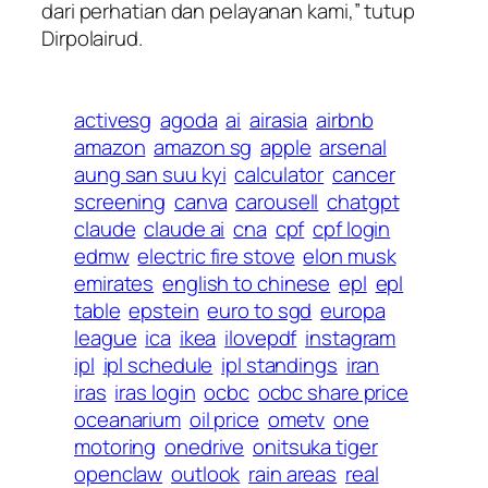
dari perhatian dan pelayanan kami,” tutup
Dirpolairud.
activesg
agoda
ai
airasia
airbnb
amazon
amazon sg
apple
arsenal
aung san suu kyi
calculator
cancer
screening
canva
carousell
chatgpt
claude
claude ai
cna
cpf
cpf login
edmw
electric fire stove
elon musk
emirates
english to chinese
epl
epl
table
epstein
euro to sgd
europa
league
ica
ikea
ilovepdf
instagram
ipl
ipl schedule
ipl standings
iran
iras
iras login
ocbc
ocbc share price
oceanarium
oil price
ometv
one
motoring
onedrive
onitsuka tiger
openclaw
outlook
rain areas
real