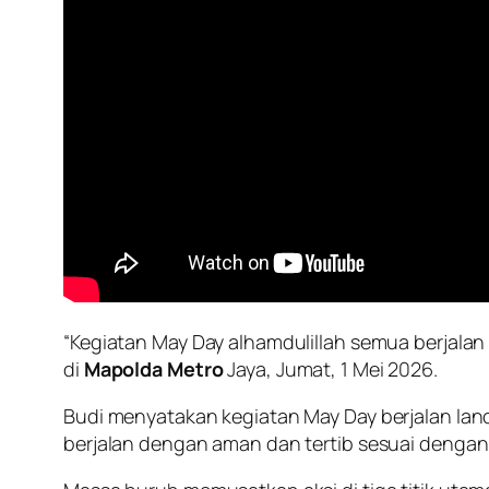
“Kegiatan May Day alhamdulillah semua berjala
di
Mapolda Metro
Jaya, Jumat, 1 Mei 2026.
Budi menyatakan kegiatan May Day berjalan lanc
berjalan dengan aman dan tertib sesuai denga