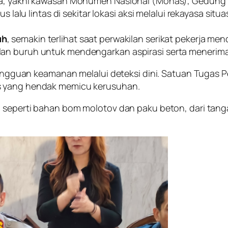
ama, yakni kawasan Monumen Nasional (Monas), Gedung 
us lalu lintas di sekitar lokasi aksi melalui rekayasa si
uh
, semakin terlihat saat perwakilan serikat pekerja men
lan buruh untuk mendengarkan aspirasi serta menerim
si gangguan keamanan melalui deteksi dini. Satuan Tug
s yang hendak memicu kerusuhan.
, seperti bahan bom molotov dan paku beton, dari tang