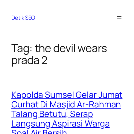
Skip
to
Detik SEO
content
Tag:
the devil wears
prada 2
Kapolda Sumsel Gelar Jumat
Curhat Di Masjid Ar-Rahman
Talang Betutu, Serap
Langsung Aspirasi Warga
Soal Air Bersih,