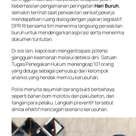
Keberhasilan pengamanan peringatan
Hari Buruh
,
semakin terlihat saat perwakilan serikat pekerja
mendapatkan ruang dialog dengan jajaran legislatif.
DPR RI bersama tim menerima langsung perwakilan
buruh untuk mendengarkan aspirasi serta menerima
dokumen tuntutan.
Di sisi lain, kepolisian mengantisipasi potensi
gangguan keamanan melalui deteksi dini. Satuan
Tugas Penegakan Hukum menangkap 101 orang
yang diduga sebagai penyusup dari kelompok
anarkis yang hendak memicu kerusuhan.
Polisi menyita sejumlah barang bukti berbahaya,
seperti bahan bom molotov dan paku beton, dari
tangan para pelaku. Langkah preventif tersebut
dinilai efektif mencegah skenario kerusuhan.