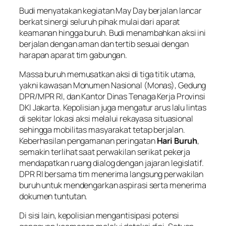
Budi menyatakan kegiatan May Day berjalan lancar
berkat sinergi seluruh pihak mulai dari aparat
keamanan hingga buruh. Budi menambahkan aksi ini
berjalan dengan aman dan tertib sesuai dengan
harapan aparat tim gabungan.
Massa buruh memusatkan aksi di tiga titik utama,
yakni kawasan Monumen Nasional (Monas), Gedung
DPR/MPR RI, dan Kantor Dinas Tenaga Kerja Provinsi
DKI Jakarta. Kepolisian juga mengatur arus lalu lintas
di sekitar lokasi aksi melalui rekayasa situasional
sehingga mobilitas masyarakat tetap berjalan.
Keberhasilan pengamanan peringatan
Hari Buruh
,
semakin terlihat saat perwakilan serikat pekerja
mendapatkan ruang dialog dengan jajaran legislatif.
DPR RI bersama tim menerima langsung perwakilan
buruh untuk mendengarkan aspirasi serta menerima
dokumen tuntutan.
Di sisi lain, kepolisian mengantisipasi potensi