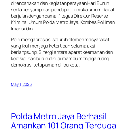
direncanakan dan kegiatan perayaan Hari Buruh
serta penyampaian pendapat di muka umum dapat
berjalan dengan damai,” tegas Direktur Reserse
Kriminal Umum Polda Metro Jaya, Kombes Pol Iman
Imanuddin.
Polri mengapresiasi seluruh elemen masyarakat
yang ikut menjaga ketertiban selama aksi
berlangsung. Sinergi antara aparat keamanan dan
kedisiplinan buruh dinilai mampu menjaga ruang
demokrasi tetap aman di ibu kota.
May 1, 2026
Polda Metro Jaya Berhasil
Amankan 101 Orang Terduga