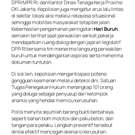
DPR/MPR RI, dan Kantor Dinas Tenaga Kerja Provinsi
DKI Jakarta. Kepolisian juga mengatur arus lalu lintas
di sekitar lokasi aksi melalui rekayasa situasional
sehingga mobilitas masyarakat tetap berjalan.
Keberhasilan pengamanan peringatan
Hari Buruh
,
semakin terlihat saat perwakilan serikat pekerja
mendapatkan ruang dialog dengan jajaran legislatif.
DPR RI bersama tim menerima langsung perwakilan
buruh untuk mendengarkan aspirasi serta menerima
dokumen tuntutan.
Di sisi lain, kepolisian mengantisipasi potensi
gangguan keamanan melalui deteksi dini. Satuan
Tugas Penegakan Hukum menangkap 101 orang
yang diduga sebagai penyusup dari kelompok
anarkis yang hendak memicu kerusuhan.
Polisi menyita sejumlah barang bukti berbahaya,
seperti bahan bom molotov dan paku beton, dari
tangan para pelaku. Langkah preventif tersebut
dinilai efektif mencegah skenario kerusuhan.