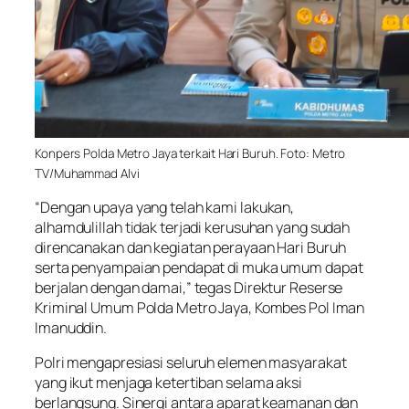
Konpers Polda Metro Jaya terkait Hari Buruh. Foto: Metro
TV/Muhammad Alvi
“Dengan upaya yang telah kami lakukan,
alhamdulillah tidak terjadi kerusuhan yang sudah
direncanakan dan kegiatan perayaan Hari Buruh
serta penyampaian pendapat di muka umum dapat
berjalan dengan damai,” tegas Direktur Reserse
Kriminal Umum Polda Metro Jaya, Kombes Pol Iman
Imanuddin.
Polri mengapresiasi seluruh elemen masyarakat
yang ikut menjaga ketertiban selama aksi
berlangsung. Sinergi antara aparat keamanan dan