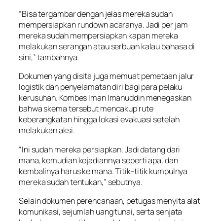
“Bisa tergambar dengan jelas mereka sudah
mempersiapkan rundown acaranya. Jadi per jam
mereka sudah mempersiapkan kapan mereka
melakukan serangan atau serbuan kalau bahasa di
sini,” tambahnya.
Dokumen yang disita juga memuat pemetaan jalur
logistik dan penyelamatan diri bagi para pelaku
kerusuhan. Kombes Iman Imanuddin menegaskan
bahwa skema tersebut mencakup rute
keberangkatan hingga lokasi evakuasi setelah
melakukan aksi.
“Ini sudah mereka persiapkan. Jadi datang dari
mana, kemudian kejadiannya seperti apa, dan
kembalinya harus ke mana. Titik-titik kumpulnya
mereka sudah tentukan,” sebutnya.
Selain dokumen perencanaan, petugas menyita alat
komunikasi, sejumlah uang tunai, serta senjata