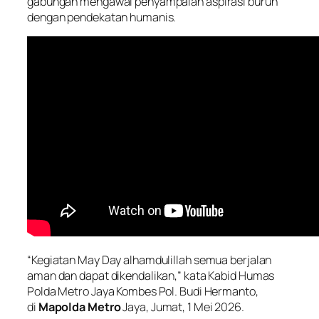
gabungan mengawal penyampaian aspirasi buruh
dengan pendekatan humanis.
“Kegiatan May Day alhamdulillah semua berjalan
aman dan dapat dikendalikan,” kata Kabid Humas
Polda Metro Jaya Kombes Pol. Budi Hermanto,
di
Mapolda Metro
Jaya, Jumat, 1 Mei 2026.