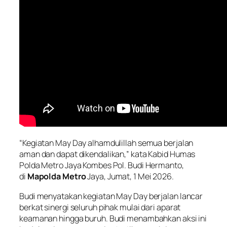
“Kegiatan May Day alhamdulillah semua berjalan
aman dan dapat dikendalikan,” kata Kabid Humas
Polda Metro Jaya Kombes Pol. Budi Hermanto,
di
Mapolda Metro
Jaya, Jumat, 1 Mei 2026.
Budi menyatakan kegiatan May Day berjalan lancar
berkat sinergi seluruh pihak mulai dari aparat
keamanan hingga buruh. Budi menambahkan aksi ini