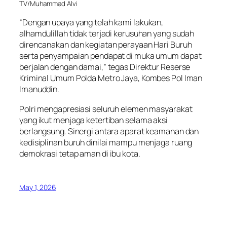
TV/Muhammad Alvi
“Dengan upaya yang telah kami lakukan,
alhamdulillah tidak terjadi kerusuhan yang sudah
direncanakan dan kegiatan perayaan Hari Buruh
serta penyampaian pendapat di muka umum dapat
berjalan dengan damai,” tegas Direktur Reserse
Kriminal Umum Polda Metro Jaya, Kombes Pol Iman
Imanuddin.
Polri mengapresiasi seluruh elemen masyarakat
yang ikut menjaga ketertiban selama aksi
berlangsung. Sinergi antara aparat keamanan dan
kedisiplinan buruh dinilai mampu menjaga ruang
demokrasi tetap aman di ibu kota.
May 1, 2026