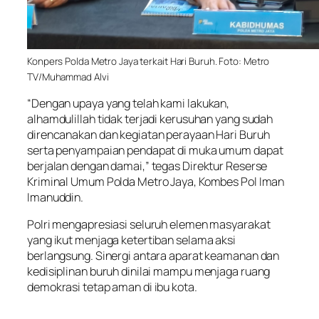
Konpers Polda Metro Jaya terkait Hari Buruh. Foto: Metro
TV/Muhammad Alvi
“Dengan upaya yang telah kami lakukan,
alhamdulillah tidak terjadi kerusuhan yang sudah
direncanakan dan kegiatan perayaan Hari Buruh
serta penyampaian pendapat di muka umum dapat
berjalan dengan damai,” tegas Direktur Reserse
Kriminal Umum Polda Metro Jaya, Kombes Pol Iman
Imanuddin.
Polri mengapresiasi seluruh elemen masyarakat
yang ikut menjaga ketertiban selama aksi
berlangsung. Sinergi antara aparat keamanan dan
kedisiplinan buruh dinilai mampu menjaga ruang
demokrasi tetap aman di ibu kota.