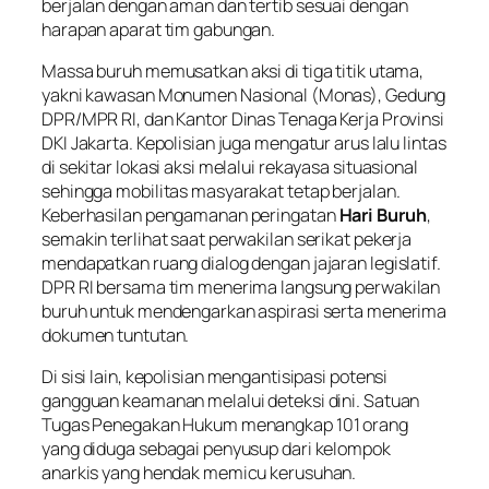
berjalan dengan aman dan tertib sesuai dengan
harapan aparat tim gabungan.
Massa buruh memusatkan aksi di tiga titik utama,
yakni kawasan Monumen Nasional (Monas), Gedung
DPR/MPR RI, dan Kantor Dinas Tenaga Kerja Provinsi
DKI Jakarta. Kepolisian juga mengatur arus lalu lintas
di sekitar lokasi aksi melalui rekayasa situasional
sehingga mobilitas masyarakat tetap berjalan.
Keberhasilan pengamanan peringatan
Hari Buruh
,
semakin terlihat saat perwakilan serikat pekerja
mendapatkan ruang dialog dengan jajaran legislatif.
DPR RI bersama tim menerima langsung perwakilan
buruh untuk mendengarkan aspirasi serta menerima
dokumen tuntutan.
Di sisi lain, kepolisian mengantisipasi potensi
gangguan keamanan melalui deteksi dini. Satuan
Tugas Penegakan Hukum menangkap 101 orang
yang diduga sebagai penyusup dari kelompok
anarkis yang hendak memicu kerusuhan.