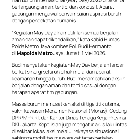
Hari Buruh Internasional (May Day) 2026 di Jakarta
berlangsung aman, tertib, dan kondusif. Aparat
gabungan mengawal penyampaian aspirasi buruh
dengan pendekatan humanis.
“Kegiatan May Day alhamdulillah semua berjalan
aman dan dapat dikendalikan,” kata Kabid Humas
Polda Metro Jaya Kombes Pol. Budi Hermanto,
di
Mapolda Metro
Jaya, Jumat, 1 Mei 2026.
Budi menyatakan kegiatan May Day berjalan lancar
berkat sinergi seluruh pihak mulai dari aparat
keamanan hingga buruh. Budi menambahkan aksi ini
berjalan dengan aman dan tertib sesuai dengan
harapan aparat tim gabungan.
Massa buruh memusatkan aksi di tiga titik utama,
yakni kawasan Monumen Nasional (Monas), Gedung
DPR/MPR RI, dan Kantor Dinas Tenaga Kerja Provinsi
DKI Jakarta. Kepolisian juga mengatur arus lalu lintas
di sekitar lokasi aksi melalui rekayasa situasional
sehingga mobilitas masyarakat tetap berjalan.