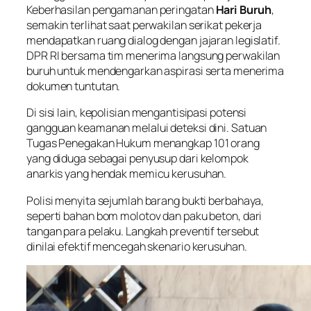
Keberhasilan pengamanan peringatan
Hari Buruh
,
semakin terlihat saat perwakilan serikat pekerja
mendapatkan ruang dialog dengan jajaran legislatif.
DPR RI bersama tim menerima langsung perwakilan
buruh untuk mendengarkan aspirasi serta menerima
dokumen tuntutan.
Di sisi lain, kepolisian mengantisipasi potensi
gangguan keamanan melalui deteksi dini. Satuan
Tugas Penegakan Hukum menangkap 101 orang
yang diduga sebagai penyusup dari kelompok
anarkis yang hendak memicu kerusuhan.
Polisi menyita sejumlah barang bukti berbahaya,
seperti bahan bom molotov dan paku beton, dari
tangan para pelaku. Langkah preventif tersebut
dinilai efektif mencegah skenario kerusuhan.