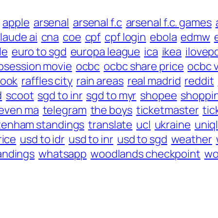
apple
arsenal
arsenal f.c
arsenal f.c. games
laude ai
cna
coe
cpf
cpf login
ebola
edmw
le
euro to sgd
europa league
ica
ikea
ilovep
bsession movie
ocbc
ocbc share price
ocbc v
look
raffles city
rain areas
real madrid
reddit
d
scoot
sgd to inr
sgd to myr
shopee
shoppin
even ma
telegram
the boys
ticketmaster
tic
tenham standings
translate
ucl
ukraine
uniq
rice
usd to idr
usd to inr
usd to sgd
weather
andings
whatsapp
woodlands checkpoint
wo