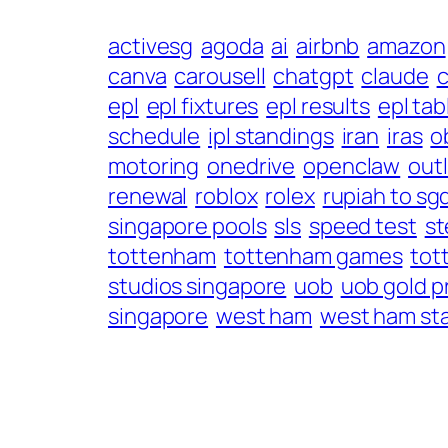
activesg
agoda
ai
airbnb
amazon
canva
carousell
chatgpt
claude
c
epl
epl fixtures
epl results
epl tab
schedule
ipl standings
iran
iras
o
motoring
onedrive
openclaw
out
renewal
roblox
rolex
rupiah to sg
singapore pools
sls
speed test
st
tottenham
tottenham games
tot
studios singapore
uob
uob gold p
singapore
west ham
west ham st