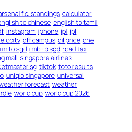
arsenal f.c. standings
calculator
english to chinese
english to tamil
df
instagram
iphone
ipl
ipl
elocity
off campus
oil price
one
rm to sgd
rmb to sgd
road tax
g mall
singapore airlines
ketmaster sg
tiktok
toto results
lo
uniqlo singapore
universal
weather forecast
weather
rdle
world cup
world cup 2026