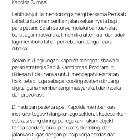
Kapolda Sumsel.
Lebih lanjut, ia mendorong sinergi bersama Pemkab
Lahat untuk memberikan jalan keluar nyata bagi
para petani. Salah satunya melalui bantuan alat
berat agar masyarakat memiliki alternatif dan tidak
lagi membuka lahan perkebunan dengan cara
dibakar.
Selain isu lingkungan, Kapolda menggarisbawahi
peran strategis Sabuk Kamtibmas. Program ini
didesain tidak hanya untuk mencegah kejahatan
fisik, tetapi juga sebagai cooling system di ruang
digital guna membentengi masyarakat dari hoaks
dan provokasi.
Di hadapan peserta apel, Kapolda memberikan
instruksi tegas: hilangkan ego sektoral, kedepankan
edukasi yang diiringi penegakan hukum objektif
tanpa pandang bulu, perkuat siskamling, dan
jalankan tugas dengan prinsip kerja cerdas dan