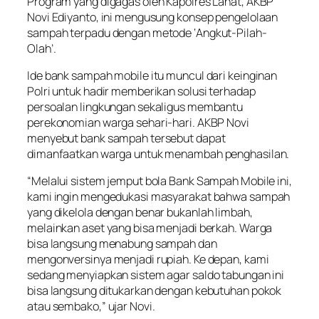
Program yang digagas oleh Kapolres Lahat, AKBP
Novi Ediyanto, ini mengusung konsep pengelolaan
sampah terpadu dengan metode ‘Angkut-Pilah-
Olah’.
Ide bank sampah mobile itu muncul dari keinginan
Polri untuk hadir memberikan solusi terhadap
persoalan lingkungan sekaligus membantu
perekonomian warga sehari-hari. AKBP Novi
menyebut bank sampah tersebut dapat
dimanfaatkan warga untuk menambah penghasilan.
“Melalui sistem jemput bola Bank Sampah Mobile ini,
kami ingin mengedukasi masyarakat bahwa sampah
yang dikelola dengan benar bukanlah limbah,
melainkan aset yang bisa menjadi berkah. Warga
bisa langsung menabung sampah dan
mengonversinya menjadi rupiah. Ke depan, kami
sedang menyiapkan sistem agar saldo tabungan ini
bisa langsung ditukarkan dengan kebutuhan pokok
atau sembako,” ujar Novi.