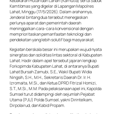
Kebakaran Hutan dan Lahan (Karhutla) serta Sabuk
Kamtibmas yang digelar di Lapangan Mapolres
Lahat, Minggu (17/5/2026). Dalam arahannya,
Jenderal bintang dua tersebut menegaskan
perlunya aparat dan pemerintah daerah
meninggalkan cara-cara konvensional dengan
memprioritaskan pemanfaatan teknologi dan
pendekatan yang lebih solutif bagi masyarakat.
Kegiatan berskala besar ini merupakan wujud nyata
sinergitas dan soliditas lintas sektoral di Kabupaten
Lahat. Hadir dalam apel tersebut jajaran lengkap
Forkopimda Kabupaten Lahat, di antaranya Bupati
Lahat Bursah Zarnubi, S.E., Wakil Bupati Widia
Ningsih, S.H., M.H., Sekretaris Daerah Dr. Ir. H.
Izromaita, M.Si., dan Ketua DPRD Fitrizal Homizi,
S.T., M.Si., M.M. Pada pelaksanaan apel ini, Kapolda
Sumsel turut didampingi oleh sejumlah Pejabat
Utama (PJU) Polda Sumsel, yakni Dirintelkam,
Dirpolairud, dan Kabid Propam.