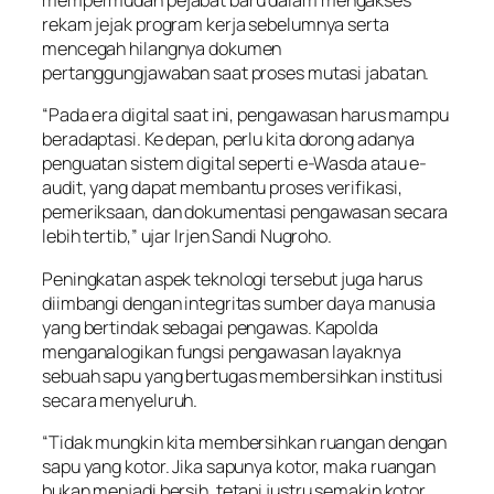
mempermudah pejabat baru dalam mengakses
rekam jejak program kerja sebelumnya serta
mencegah hilangnya dokumen
pertanggungjawaban saat proses mutasi jabatan.
“Pada era digital saat ini, pengawasan harus mampu
beradaptasi. Ke depan, perlu kita dorong adanya
penguatan sistem digital seperti e-Wasda atau e-
audit, yang dapat membantu proses verifikasi,
pemeriksaan, dan dokumentasi pengawasan secara
lebih tertib,” ujar Irjen Sandi Nugroho.
Peningkatan aspek teknologi tersebut juga harus
diimbangi dengan integritas sumber daya manusia
yang bertindak sebagai pengawas. Kapolda
menganalogikan fungsi pengawasan layaknya
sebuah sapu yang bertugas membersihkan institusi
secara menyeluruh.
“Tidak mungkin kita membersihkan ruangan dengan
sapu yang kotor. Jika sapunya kotor, maka ruangan
bukan menjadi bersih, tetapi justru semakin kotor.