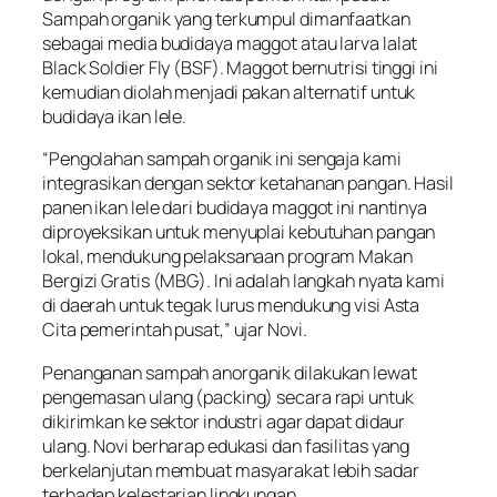
Sampah organik yang terkumpul dimanfaatkan
sebagai media budidaya maggot atau larva lalat
Black Soldier Fly (BSF). Maggot bernutrisi tinggi ini
kemudian diolah menjadi pakan alternatif untuk
budidaya ikan lele.
“Pengolahan sampah organik ini sengaja kami
integrasikan dengan sektor ketahanan pangan. Hasil
panen ikan lele dari budidaya maggot ini nantinya
diproyeksikan untuk menyuplai kebutuhan pangan
lokal, mendukung pelaksanaan program Makan
Bergizi Gratis (MBG). Ini adalah langkah nyata kami
di daerah untuk tegak lurus mendukung visi Asta
Cita pemerintah pusat,” ujar Novi.
Penanganan sampah anorganik dilakukan lewat
pengemasan ulang (packing) secara rapi untuk
dikirimkan ke sektor industri agar dapat didaur
ulang. Novi berharap edukasi dan fasilitas yang
berkelanjutan membuat masyarakat lebih sadar
terhadap kelestarian lingkungan.