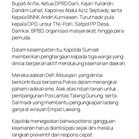
Bupati Arifai, Ketua DPRD Darli, Kajari Yuliandri,
Dandim Lahat, Kapolres Abdul Aziz Septiady, serta
Kepala BNNK Andin Kurniawan. Turut hadir pula
kepala OPD, unsur TNI-Polri, Satpol PP Desa,
Damkar, BPBD, organisasi masyarakat, hingga para
pemuda.
Dalam kesempatan itu, Kapolda Sumsel
memberikan penghargaan kepada tiga warga yang
dinilai berperan aktif mendukung keamanan daerah.
Mereka adalah Defi Albusyairi yang dinilai
berkontribusi bersama Polres dalam menangkal
paham radikalisme, Alek atas hibah tanah untuk
pembangunan Pos Lantas Talang Gunung, serta
Sarmaidi yang membantu pengungkapan ladang
ganja di wilayah Empat Lawang.
Kapolda menegaskan bahwa potensi gangguan
keamanan harus diantisipasi sejak dini melalui
langkah preventif dan respons cepat.