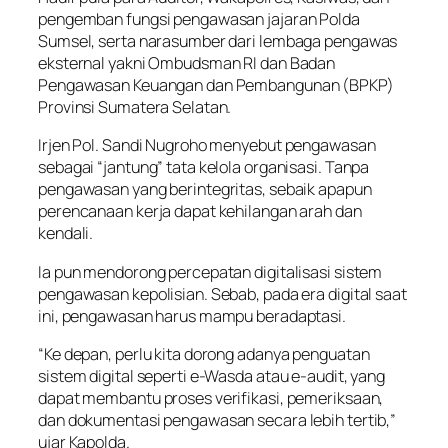
pengemban fungsi pengawasan jajaran Polda
Sumsel, serta narasumber dari lembaga pengawas
eksternal yakni Ombudsman RI dan Badan
Pengawasan Keuangan dan Pembangunan (BPKP)
Provinsi Sumatera Selatan.
Irjen Pol. Sandi Nugroho menyebut pengawasan
sebagai “jantung” tata kelola organisasi. Tanpa
pengawasan yang berintegritas, sebaik apapun
perencanaan kerja dapat kehilangan arah dan
kendali.
Ia pun mendorong percepatan digitalisasi sistem
pengawasan kepolisian. Sebab, pada era digital saat
ini, pengawasan harus mampu beradaptasi.
“Ke depan, perlu kita dorong adanya penguatan
sistem digital seperti e-Wasda atau e-audit, yang
dapat membantu proses verifikasi, pemeriksaan,
dan dokumentasi pengawasan secara lebih tertib,”
ujar Kapolda.