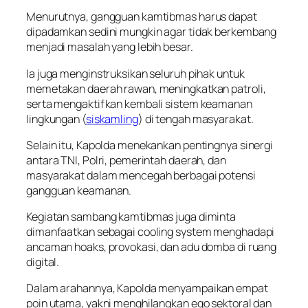
Menurutnya, gangguan kamtibmas harus dapat
dipadamkan sedini mungkin agar tidak berkembang
menjadi masalah yang lebih besar.
Ia juga menginstruksikan seluruh pihak untuk
memetakan daerah rawan, meningkatkan patroli,
serta mengaktifkan kembali sistem keamanan
lingkungan (
siskamling
) di tengah masyarakat.
Selain itu, Kapolda menekankan pentingnya sinergi
antara TNI, Polri, pemerintah daerah, dan
masyarakat dalam mencegah berbagai potensi
gangguan keamanan.
Kegiatan sambang kamtibmas juga diminta
dimanfaatkan sebagai cooling system menghadapi
ancaman hoaks, provokasi, dan adu domba di ruang
digital.
Dalam arahannya, Kapolda menyampaikan empat
poin utama, yakni menghilangkan ego sektoral dan