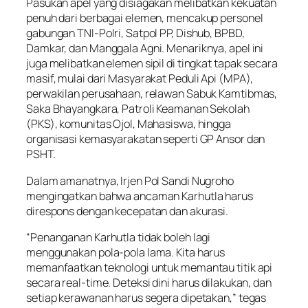
Pasukan apel yang disiagakan melibatkan kekuatan
penuh dari berbagai elemen, mencakup personel
gabungan TNI-Polri, Satpol PP, Dishub, BPBD,
Damkar, dan Manggala Agni. Menariknya, apel ini
juga melibatkan elemen sipil di tingkat tapak secara
masif, mulai dari Masyarakat Peduli Api (MPA),
perwakilan perusahaan, relawan Sabuk Kamtibmas,
Saka Bhayangkara, Patroli Keamanan Sekolah
(PKS), komunitas Ojol, Mahasiswa, hingga
organisasi kemasyarakatan seperti GP Ansor dan
PSHT.
Dalam amanatnya, Irjen Pol Sandi Nugroho
mengingatkan bahwa ancaman Karhutla harus
direspons dengan kecepatan dan akurasi.
“Penanganan Karhutla tidak boleh lagi
menggunakan pola-pola lama. Kita harus
memanfaatkan teknologi untuk memantau titik api
secara real-time. Deteksi dini harus dilakukan, dan
setiap kerawanan harus segera dipetakan,” tegas