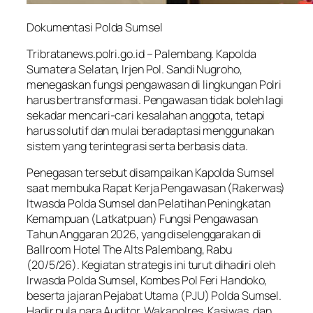
Dokumentasi Polda Sumsel
Tribratanews.polri.go.id
– Palembang. Kapolda
Sumatera Selatan, Irjen Pol. Sandi Nugroho,
menegaskan fungsi pengawasan di lingkungan Polri
harus bertransformasi. Pengawasan tidak boleh lagi
sekadar mencari-cari kesalahan anggota, tetapi
harus solutif dan mulai beradaptasi menggunakan
sistem yang terintegrasi serta berbasis data.
Penegasan tersebut disampaikan Kapolda Sumsel
saat membuka Rapat Kerja Pengawasan (Rakerwas)
Itwasda Polda Sumsel dan Pelatihan Peningkatan
Kemampuan (Latkatpuan) Fungsi Pengawasan
Tahun Anggaran 2026, yang diselenggarakan di
Ballroom Hotel The Alts Palembang, Rabu
(20/5/26). Kegiatan strategis ini turut dihadiri oleh
Irwasda Polda Sumsel, Kombes Pol Feri Handoko,
beserta jajaran Pejabat Utama (PJU) Polda Sumsel.
Hadir pula para Auditor, Wakapolres, Kasiwas, dan