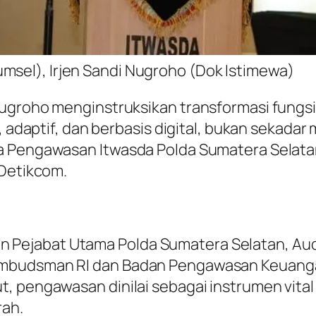
msel), Irjen Sandi Nugroho (Dok Istimewa)
Nugroho menginstruksikan transformasi fungsi
f, adaptif, dan berbasis digital, bukan sekada
ja Pengawasan Itwasda Polda Sumatera Selata
 Detikcom.
jaran Pejabat Utama Polda Sumatera Selatan, Au
Ombudsman RI dan Badan Pengawasan Keuang
t, pengawasan dinilai sebagai instrumen vita
rah.