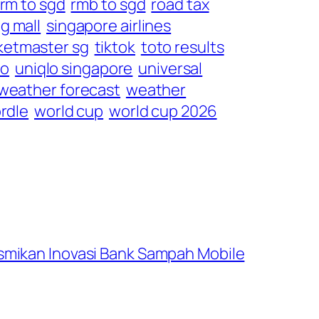
rm to sgd
rmb to sgd
road tax
g mall
singapore airlines
ketmaster sg
tiktok
toto results
lo
uniqlo singapore
universal
weather forecast
weather
rdle
world cup
world cup 2026
smikan Inovasi Bank Sampah Mobile