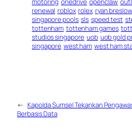
motoring
onedrive
openclaw
out
renewal
roblox
rolex
ryan breslo
singapore pools
sls
speed test
st
tottenham
tottenham games
tot
studios singapore
uob
uob gold p
singapore
west ham
west ham st
←
Kapolda Sumsel Tekankan Pengawasa
Berbasis Data