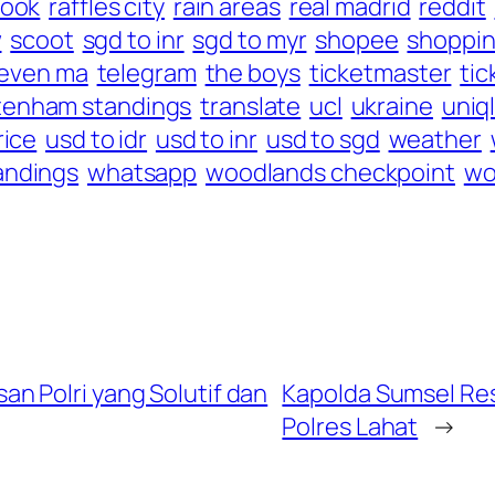
look
raffles city
rain areas
real madrid
reddit
w
scoot
sgd to inr
sgd to myr
shopee
shoppin
even ma
telegram
the boys
ticketmaster
tic
tenham standings
translate
ucl
ukraine
uniq
rice
usd to idr
usd to inr
usd to sgd
weather
andings
whatsapp
woodlands checkpoint
wo
n Polri yang Solutif dan
Kapolda Sumsel Re
Polres Lahat
→