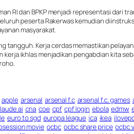
an RI dan BPKP menjadi representasi dari tran
Seluruh peserta Rakerwas kemudian diinstruk
ayanan masyarakat.
yang tangguh. Kerja cerdas memastikan pelayan
 kerja ikhlas menjadikan pengabdian kita se
groho.
apple
arsenal
arsenal f.c
arsenal f.c. games
laude ai
cna
coe
cpf
cpf login
ebola
edmw
le
euro to sgd
europa league
ica
ikea
ilovep
bsession movie
ocbc
ocbc share price
ocbc v