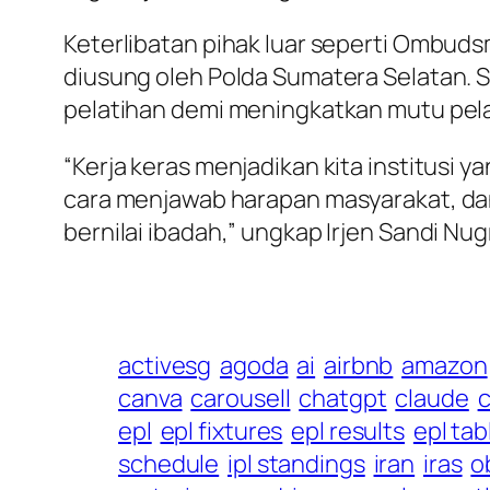
Keterlibatan pihak luar seperti Ombudsm
diusung oleh Polda Sumatera Selatan. 
pelatihan demi meningkatkan mutu pel
“Kerja keras menjadikan kita institusi 
cara menjawab harapan masyarakat, dan
bernilai ibadah,” ungkap Irjen Sandi Nu
activesg
agoda
ai
airbnb
amazon
canva
carousell
chatgpt
claude
c
epl
epl fixtures
epl results
epl tab
schedule
ipl standings
iran
iras
o