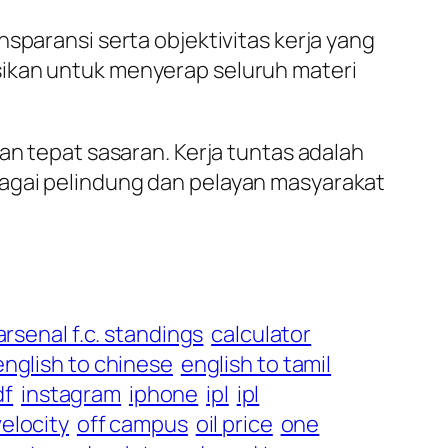
sparansi serta objektivitas kerja yang
sikan untuk menyerap seluruh materi
an tepat sasaran. Kerja tuntas adalah
bagai pelindung dan pelayan masyarakat
arsenal f.c. standings
calculator
english to chinese
english to tamil
df
instagram
iphone
ipl
ipl
elocity
off campus
oil price
one