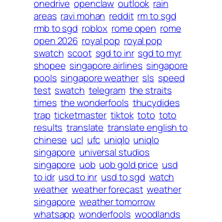
onedrive
openclaw
outlook
rain
areas
ravi mohan
reddit
rm to sgd
rmb to sgd
roblox
rome open
rome
open 2026
royal pop
royal pop
swatch
scoot
sgd to inr
sgd to myr
shopee
singapore airlines
singapore
pools
singapore weather
sls
speed
test
swatch
telegram
the straits
times
the wonderfools
thucydides
trap
ticketmaster
tiktok
toto
toto
results
translate
translate english to
chinese
ucl
ufc
uniqlo
uniqlo
singapore
universal studios
singapore
uob
uob gold price
usd
to idr
usd to inr
usd to sgd
watch
weather
weather forecast
weather
singapore
weather tomorrow
whatsapp
wonderfools
woodlands