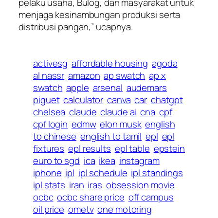
pelaku usaha, Bulog, dan masyarakat untuk
menjaga kesinambungan produksi serta
distribusi pangan,” ucapnya.
activesg
affordable housing
agoda
al nassr
amazon
ap swatch
ap x
swatch
apple
arsenal
audemars
piguet
calculator
canva
car
chatgpt
chelsea
claude
claude ai
cna
cpf
cpf login
edmw
elon musk
english
to chinese
english to tamil
epl
epl
fixtures
epl results
epl table
epstein
euro to sgd
ica
ikea
instagram
iphone
ipl
ipl schedule
ipl standings
ipl stats
iran
iras
obsession movie
ocbc
ocbc share price
off campus
oil price
ometv
one motoring