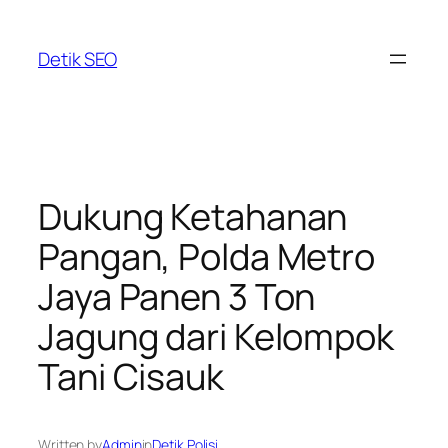
Skip
to
Detik SEO
content
Dukung Ketahanan
Pangan, Polda Metro
Jaya Panen 3 Ton
Jagung dari Kelompok
Tani Cisauk
Written by
Admin
in
Detik Polisi