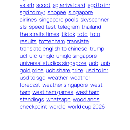
vs srh
scoot
sg arrival card
sgd to inr
sgd to myr
shopee
singapore
airlines
singapore pools
skyscanner
sls
speed test
telegram
thailand
the straits times
tiktok
toto
toto
results
tottenham
translate
translate english to chinese
trump
ucl
ufc
uniqlo
uniqlo singapore
universal studios singapore
uob
uob
gold price
uob share price
usd to inr
usd to sgd
weather
weather
forecast
weather singapore
west
ham
west ham games
west ham
standings
whatsapp
woodlands
checkpoint
wordle
world cup 2026