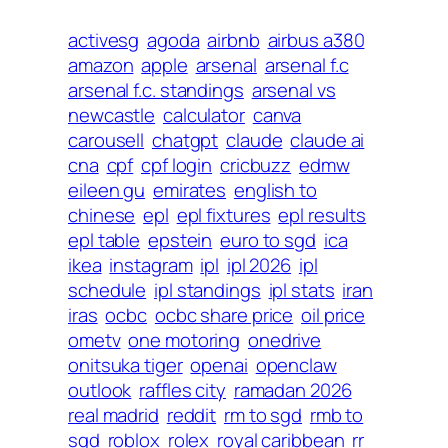
activesg
agoda
airbnb
airbus a380
amazon
apple
arsenal
arsenal f.c
arsenal f.c. standings
arsenal vs
newcastle
calculator
canva
carousell
chatgpt
claude
claude ai
cna
cpf
cpf login
cricbuzz
edmw
eileen gu
emirates
english to
chinese
epl
epl fixtures
epl results
epl table
epstein
euro to sgd
ica
ikea
instagram
ipl
ipl 2026
ipl
schedule
ipl standings
ipl stats
iran
iras
ocbc
ocbc share price
oil price
ometv
one motoring
onedrive
onitsuka tiger
openai
openclaw
outlook
raffles city
ramadan 2026
real madrid
reddit
rm to sgd
rmb to
sgd
roblox
rolex
royal caribbean
rr