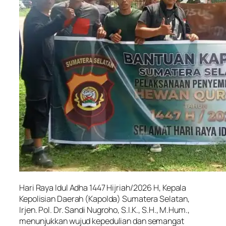
Hari Raya Idul Adha 1447 Hijriah/2026 H, Kepala
Kepolisian Daerah (Kapolda) Sumatera Selatan,
Irjen. Pol. Dr. Sandi Nugroho, S.I.K., S.H., M.Hum.,
menunjukkan wujud kepedulian dan semangat