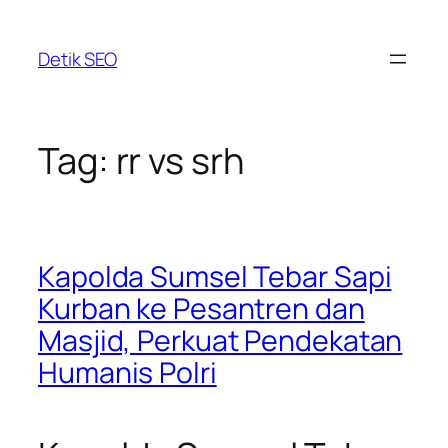
Skip
to
Detik SEO
content
Tag:
rr vs srh
Kapolda Sumsel Tebar Sapi
Kurban ke Pesantren dan
Masjid, Perkuat Pendekatan
Humanis Polri