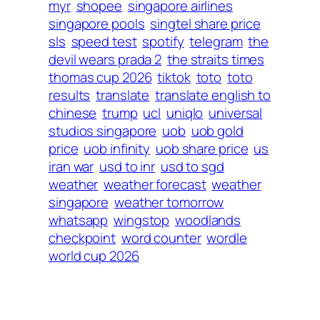
myr
shopee
singapore airlines
singapore pools
singtel share price
sls
speed test
spotify
telegram
the
devil wears prada 2
the straits times
thomas cup 2026
tiktok
toto
toto
results
translate
translate english to
chinese
trump
ucl
uniqlo
universal
studios singapore
uob
uob gold
price
uob infinity
uob share price
us
iran war
usd to inr
usd to sgd
weather
weather forecast
weather
singapore
weather tomorrow
whatsapp
wingstop
woodlands
checkpoint
word counter
wordle
world cup 2026