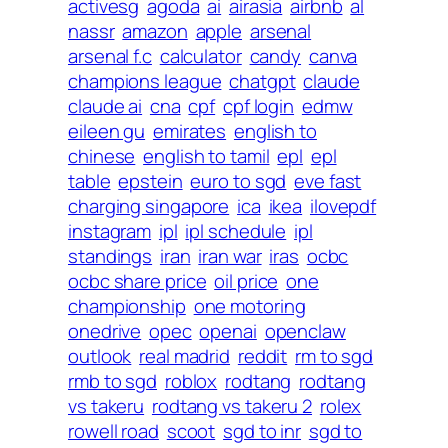
activesg
agoda
ai
airasia
airbnb
al
nassr
amazon
apple
arsenal
arsenal f.c
calculator
candy
canva
champions league
chatgpt
claude
claude ai
cna
cpf
cpf login
edmw
eileen gu
emirates
english to
chinese
english to tamil
epl
epl
table
epstein
euro to sgd
eve fast
charging singapore
ica
ikea
ilovepdf
instagram
ipl
ipl schedule
ipl
standings
iran
iran war
iras
ocbc
ocbc share price
oil price
one
championship
one motoring
onedrive
opec
openai
openclaw
outlook
real madrid
reddit
rm to sgd
rmb to sgd
roblox
rodtang
rodtang
vs takeru
rodtang vs takeru 2
rolex
rowell road
scoot
sgd to inr
sgd to