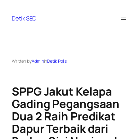
Skip
to
Detik SEO
content
Written by
Admin
in
Detik Polisi
SPPG Jakut Kelapa
Gading Pegangsaan
Dua 2 Raih Predikat
Dapur Terbaik dari