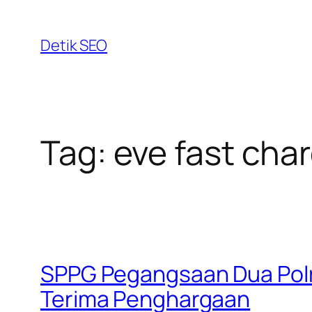
Skip
to
Detik SEO
content
Tag:
eve fast cha
SPPG Pegangsaan Dua Polre
Terima Penghargaan