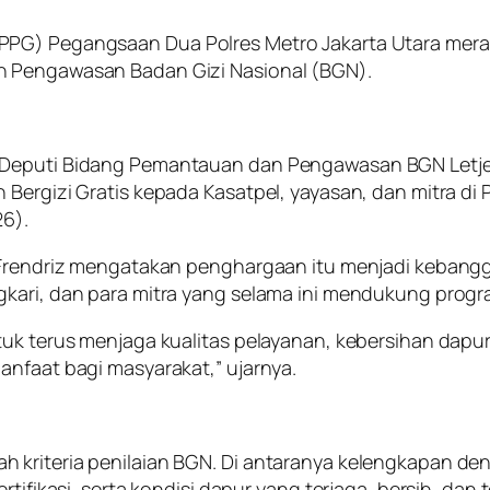
PPG) Pegangsaan Dua Polres Metro Jakarta Utara mera
n Pengawasan Badan Gizi Nasional (BGN).
h Deputi Bidang Pemantauan dan Pengawasan BGN Letj
Bergizi Gratis kepada Kasatpel, yayasan, dan mitra di P
26).
 Frendriz mengatakan penghargaan itu menjadi kebangga
gkari, dan para mitra yang selama ini mendukung progr
tuk terus menjaga kualitas pelayanan, kebersihan dapu
anfaat bagi masyarakat,” ujarnya.
 kriteria penilaian BGN. Di antaranya kelengkapan den
tifikasi, serta kondisi dapur yang terjaga, bersih, dan t