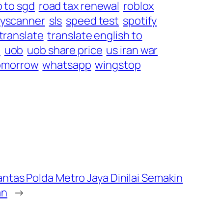
 to sgd
road tax renewal
roblox
kyscanner
sls
speed test
spotify
translate
translate english to
e
uob
uob share price
us iran war
omorrow
whatsapp
wingstop
ntas Polda Metro Jaya Dinilai Semakin
an
→