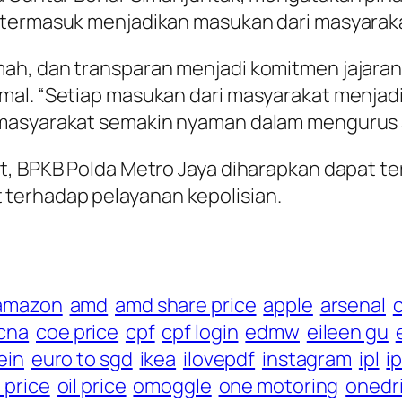
 termasuk menjadikan masukan dari masyaraka
ah, dan transparan menjadi komitmen jajaran
mal. “Setiap masukan dari masyarakat menjadi
masyarakat semakin nyaman dalam mengurus a
ut, BPKB Polda Metro Jaya diharapkan dapat
terhadap pelayanan kepolisian.
amazon
amd
amd share price
apple
arsenal
c
cna
coe price
cpf
cpf login
edmw
eileen gu
ein
euro to sgd
ikea
ilovepdf
instagram
ipl
i
 price
oil price
omoggle
one motoring
onedr