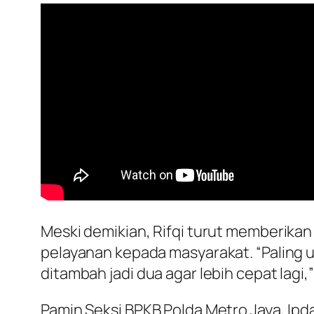
Meski demikian, Rifqi turut memberika
pelayanan kepada masyarakat. “Paling 
ditambah jadi dua agar lebih cepat lagi
Pamin Seksi BPKB Polda Metro Jaya, Ip