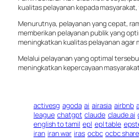
kualitas pelayanan kepada masyarakat,
Menurutnya, pelayanan yang cepat, ram
memberikan pelayanan publik yang opti
meningkatkan kualitas pelayanan agar 
Melalui pelayanan yang optimal terseb
meningkatkan kepercayaan masyarakat 
activesg
agoda
ai
airasia
airbnb
league
chatgpt
claude
claude ai
english to tamil
epl
epl table
epst
iran
iran war
iras
ocbc
ocbc share