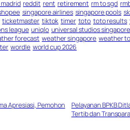
l madrid
reddit
rent
retirement
rm to sgd
rmb
shopee
singapore airlines
singapore pools
s
ticketmaster
tiktok
timer
toto
toto results
ons league
uniqlo
universal studios singapor
ther forecast
weather singapore
weather t
ter
wordle
world cup 2026
ima Apresiasi, Pemohon
Pelayanan BPKB Ditla
Tertib dan Transpar