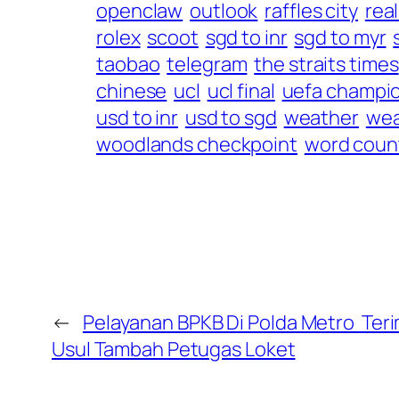
openclaw
outlook
raffles city
rea
rolex
scoot
sgd to inr
sgd to myr
taobao
telegram
the straits times
chinese
ucl
ucl final
uefa champi
usd to inr
usd to sgd
weather
wea
woodlands checkpoint
word coun
←
Pelayanan BPKB Di Polda Metro Ter
Usul Tambah Petugas Loket