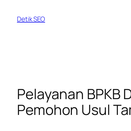
Skip
to
Detik SEO
content
Pelayanan BPKB Di
Pemohon Usul Ta