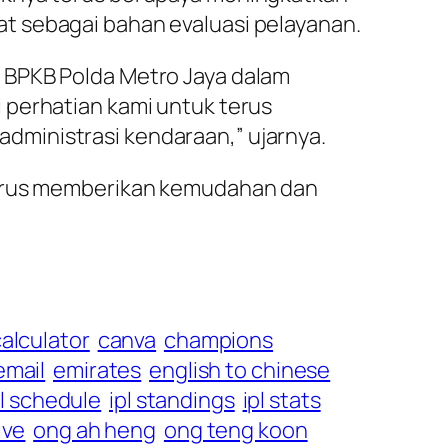
t sebagai bahan evaluasi pelayanan.
 BPKB Polda Metro Jaya dalam
 perhatian kami untuk terus
dministrasi kendaraan,” ujarnya.
 terus memberikan kemudahan dan
alculator
canva
champions
email
emirates
english to chinese
pl schedule
ipl standings
ipl stats
ive
ong ah heng
ong teng koon