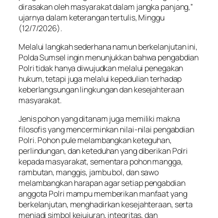
dirasakan oleh masyarakat dalam jangka panjang,”
ujarnya dalam keterangan tertulis, Minggu
(12/7/2026).
Melalui langkah sederhana namun berkelanjutan ini,
Polda Sumsel ingin menunjukkan bahwa pengabdian
Polri tidak hanya diwujudkan melalui penegakan
hukum, tetapi juga melalui kepedulian terhadap
keberlangsungan lingkungan dan kesejahteraan
masyarakat.
Jenis pohon yang ditanam juga memiliki makna
filosofis yang mencerminkan nilai-nilai pengabdian
Polri. Pohon pule melambangkan keteguhan,
perlindungan, dan keteduhan yang diberikan Polri
kepada masyarakat, sementara pohon mangga,
rambutan, manggis, jambu bol, dan sawo
melambangkan harapan agar setiap pengabdian
anggota Polri mampu memberikan manfaat yang
berkelanjutan, menghadirkan kesejahteraan, serta
menjadi simbol kejujuran, integritas, dan