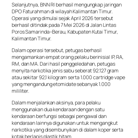
Selanjutnya, BNN RI berhasil mengungkap jaringan
DPO Faturahman di wilayah Kalimantan Timur.
Operasi yang dimulai sejak April 2026 tersebut
berhasil ditindak pada 7 Mei 2026 di Jalan Lintas
Poros Samarinda–Berau, Kabupaten Kutai Timur,
Kalimantan Timur.
Dalam operasi tersebut, petugas berhasil
mengamankan empat orang pelaku berinisial IP, RA,
RM, dan MA. Dari hasil penggeledahan, petugas
menyita narkotika jenis sabu seberat 92.127 gram
atau sekitar 92,1 kilogram serta 1.000 cartridge vape
yang mengandung etomidate sebanyak 1.000
mililiter.
Dalam menjalankan aksinya, para pelaku
menggunakan dua kendaraan dengan satu
kendaraan berfungsi sebagai pengawal dan
kendaraan lainnya digunakan untuk mengangkut
narkotika yang disembunyikan di dalam koper serta
kotak berlapis plastik hitam.