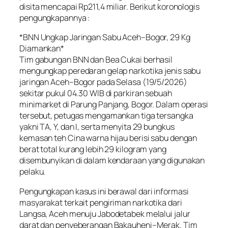
disita mencapai Rp211,4 miliar. Berikut koronologis
pengungkapannya :
*BNN Ungkap Jaringan Sabu Aceh–Bogor, 29 Kg
Diamankan*
Tim gabungan BNN dan Bea Cukai berhasil
mengungkap peredaran gelap narkotika jenis sabu
jaringan Aceh–Bogor pada Selasa (19/5/2026)
sekitar pukul 04.30 WIB di parkiran sebuah
minimarket di Parung Panjang, Bogor. Dalam operasi
tersebut, petugas mengamankan tiga tersangka
yakni TA, Y, dan I, serta menyita 29 bungkus
kemasan teh Cina warna hijau berisi sabu dengan
berat total kurang lebih 29 kilogram yang
disembunyikan di dalam kendaraan yang digunakan
pelaku.
Pengungkapan kasus ini berawal dari informasi
masyarakat terkait pengiriman narkotika dari
Langsa, Aceh menuju Jabodetabek melalui jalur
darat dan penyeberangan Bakauheni–Merak. Tim