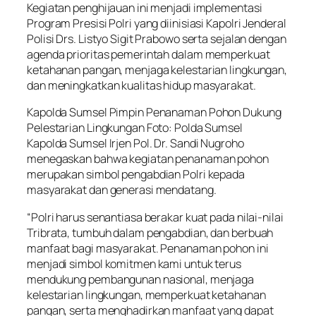
Kegiatan penghijauan ini menjadi implementasi
Program Presisi Polri yang diinisiasi Kapolri Jenderal
Polisi Drs. Listyo Sigit Prabowo serta sejalan dengan
agenda prioritas pemerintah dalam memperkuat
ketahanan pangan, menjaga kelestarian lingkungan,
dan meningkatkan kualitas hidup masyarakat.
Kapolda Sumsel Pimpin Penanaman Pohon Dukung
Pelestarian Lingkungan Foto: Polda Sumsel
Kapolda Sumsel Irjen Pol. Dr. Sandi Nugroho
menegaskan bahwa kegiatan penanaman pohon
merupakan simbol pengabdian Polri kepada
masyarakat dan generasi mendatang.
“Polri harus senantiasa berakar kuat pada nilai-nilai
Tribrata, tumbuh dalam pengabdian, dan berbuah
manfaat bagi masyarakat. Penanaman pohon ini
menjadi simbol komitmen kami untuk terus
mendukung pembangunan nasional, menjaga
kelestarian lingkungan, memperkuat ketahanan
pangan, serta menghadirkan manfaat yang dapat