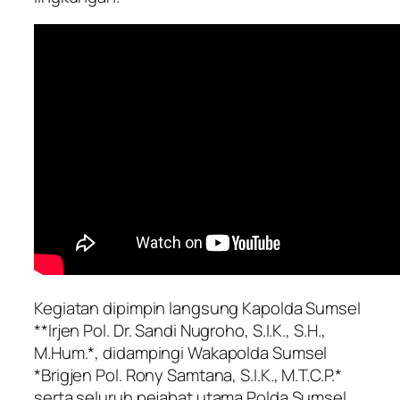
Kegiatan dipimpin langsung Kapolda Sumsel
**Irjen Pol. Dr. Sandi Nugroho, S.I.K., S.H.,
M.Hum.*, didampingi Wakapolda Sumsel
*Brigjen Pol. Rony Samtana, S.I.K., M.T.C.P.*
serta seluruh pejabat utama Polda Sumsel.