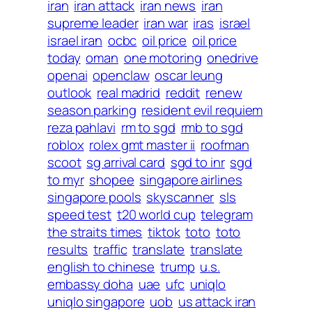
iran
iran attack
iran news
iran
supreme leader
iran war
iras
israel
israel iran
ocbc
oil price
oil price
today
oman
one motoring
onedrive
openai
openclaw
oscar leung
outlook
real madrid
reddit
renew
season parking
resident evil requiem
reza pahlavi
rm to sgd
rmb to sgd
roblox
rolex gmt master ii
roofman
scoot
sg arrival card
sgd to inr
sgd
to myr
shopee
singapore airlines
singapore pools
skyscanner
sls
speed test
t20 world cup
telegram
the straits times
tiktok
toto
toto
results
traffic
translate
translate
english to chinese
trump
u.s.
embassy doha
uae
ufc
uniqlo
uniqlo singapore
uob
us attack iran