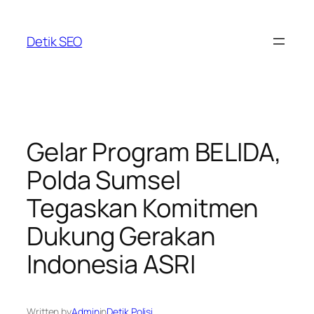
Skip
to
Detik SEO
content
Gelar Program BELIDA,
Polda Sumsel
Tegaskan Komitmen
Dukung Gerakan
Indonesia ASRI
Written by
Admin
in
Detik Polisi