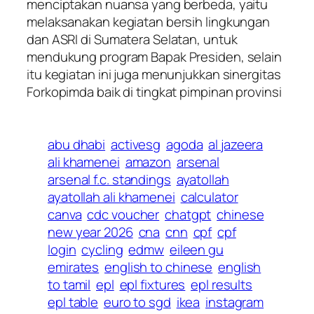
menciptakan nuansa yang berbeda, yaitu
melaksanakan kegiatan bersih lingkungan
dan ASRI di Sumatera Selatan, untuk
mendukung program Bapak Presiden, selain
itu kegiatan ini juga menunjukkan sinergitas
Forkopimda baik di tingkat pimpinan provinsi
abu dhabi
activesg
agoda
al jazeera
ali khamenei
amazon
arsenal
arsenal f.c. standings
ayatollah
ayatollah ali khamenei
calculator
canva
cdc voucher
chatgpt
chinese
new year 2026
cna
cnn
cpf
cpf
login
cycling
edmw
eileen gu
emirates
english to chinese
english
to tamil
epl
epl fixtures
epl results
epl table
euro to sgd
ikea
instagram