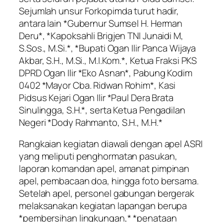
Sejumlah unsur Forkopimda turut hadir,
antara lain *Gubernur Sumsel H. Herman
Deru*, *Kapoksahli Brigjen TNI Junaidi M,
S.Sos., M.Si.*, *Bupati Ogan Ilir Panca Wijaya
Akbar, S.H., M.Si., M.I.Kom.*, Ketua Fraksi PKS
DPRD Ogan Ilir *Eko Asnan*, Pabung Kodim
0402 *Mayor Cba. Ridwan Rohim*, Kasi
Pidsus Kejari Ogan Ilir *Paul Dera Brata
Sinulingga, S.H.*, serta Ketua Pengadilan
Negeri *Dody Rahmanto, S.H., M.H.*
Rangkaian kegiatan diawali dengan apel ASRI
yang meliputi penghormatan pasukan,
laporan komandan apel, amanat pimpinan
apel, pembacaan doa, hingga foto bersama.
Setelah apel, personel gabungan bergerak
melaksanakan kegiatan lapangan berupa
*pembersihan lingkungan,* *penataan