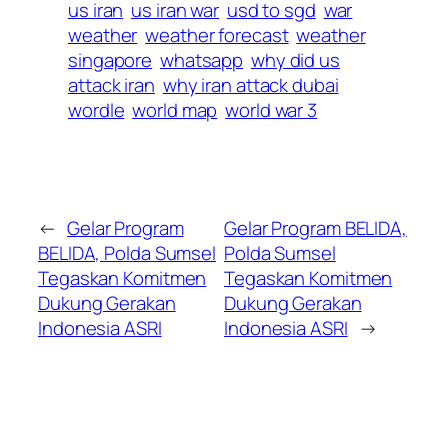
us iran
us iran war
usd to sgd
war
weather
weather forecast
weather
singapore
whatsapp
why did us
attack iran
why iran attack dubai
wordle
world map
world war 3
←
Gelar Program
Gelar Program BELIDA,
BELIDA, Polda Sumsel
Polda Sumsel
Tegaskan Komitmen
Tegaskan Komitmen
Dukung Gerakan
Dukung Gerakan
Indonesia ASRI
Indonesia ASRI
→