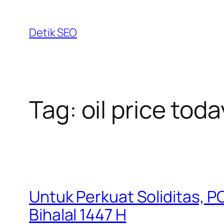
Skip
to
Detik SEO
content
Tag:
oil price toda
Untuk Perkuat Soliditas, P
Bihalal 1447 H