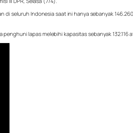
si III DPR, Selasa (7/4).
an di seluruh Indonesia saat ini hanya sebanyak 146.2
 penghuni lapas melebihi kapasitas sebanyak 132.116 a