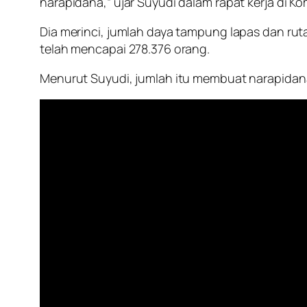
narapidana,” ujar Suyudi dalam rapat kerja di Komi
Dia merinci, jumlah daya tampung lapas dan rut
telah mencapai 278.376 orang.
Menurut Suyudi, jumlah itu membuat narapidana