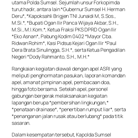
utama Polda Sumsel. Sejumlah unsur Forkopimda
turut hadir, antara lain *Gubernur Sumsel H. Herman
Deru*, *Kapoksahli Brigjen TNI Junaidi M, S.Sos.,
M.Si.*, *Bupati Ogan Ilir Panca Wijaya Akbar, S.H.,
M.Si., M.I.Kom.*, Ketua Fraksi PKS DPRD Ogan Ilir
*Eko Asnan*, Pabung Kodim 0402 *Mayor Cba.
Ridwan Rohim*, Kasi Pidsus Kejari Ogan Ilir *Paul
Dera Brata Sinulingga, S.H.*, serta Ketua Pengadilan
Negeri *Dody Rahmanto, S.H., M.H.*
Rangkaian kegiatan diawali dengan apel ASRI yang
meliputi penghormatan pasukan, laporan komandan
apel, amanat pimpinan apel, pembacaan doa,
hingga foto bersama. Setelah apel, personel
gabungan bergerak melaksanakan kegiatan
lapangan berupa *pembersihan lingkungan,*
*penataan drainase*, *penertiban rumput liar*, serta
*penanganan jalan rusak atau berlubang* pada titik
sasaran.
Dalam kesempatan tersebut, Kapolda Sumsel