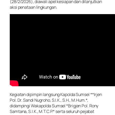
(28/2/2026), diawali apel kesiapan dan dilanjutkan
aksi penataan lingkungan.
Kegiatan dipimpin langsung Kapolda Sumsel **Irjen
Pol. Dr. Sandi Nugroho, S.I.K., S.H., M.Hum.*,
didampingi Wakapolda Sumsel *Brigjen Pol. Rony
Samtana, S.I.K., M.T.C.P.* serta seluruh pejabat