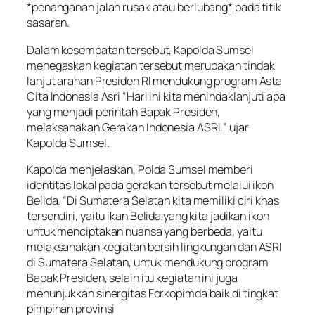
*penanganan jalan rusak atau berlubang* pada titik
sasaran.
Dalam kesempatan tersebut, Kapolda Sumsel
menegaskan kegiatan tersebut merupakan tindak
lanjut arahan Presiden RI mendukung program Asta
Cita Indonesia Asri “Hari ini kita menindaklanjuti apa
yang menjadi perintah Bapak Presiden,
melaksanakan Gerakan Indonesia ASRI,” ujar
Kapolda Sumsel.
Kapolda menjelaskan, Polda Sumsel memberi
identitas lokal pada gerakan tersebut melalui ikon
Belida. “Di Sumatera Selatan kita memiliki ciri khas
tersendiri, yaitu ikan Belida yang kita jadikan ikon
untuk menciptakan nuansa yang berbeda, yaitu
melaksanakan kegiatan bersih lingkungan dan ASRI
di Sumatera Selatan, untuk mendukung program
Bapak Presiden, selain itu kegiatan ini juga
menunjukkan sinergitas Forkopimda baik di tingkat
pimpinan provinsi