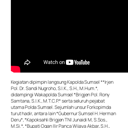
Kegiatan dipimpin langsung Kapolda Sumsel **Irjen
Pol. Dr. Sandi Nugroho, S.I.K., S.H., M.Hum.*,
didampingi Wakapolda Sumsel *Brigjen Pol. Rony
Samtana, S.I.K., M.T.C.P.* serta seluruh pejabat
utama Polda Sumsel. Sejumlah unsur Forkopimda
turut hadir, antara lain *Gubernur Sumsel H. Herman
Deru*, *Kapoksahli Brigjen TNI Junaidi M, S.Sos.,
M.Si.*, *Bupati Ogan Ilir Panca Wijaya Akbar, S.H.,