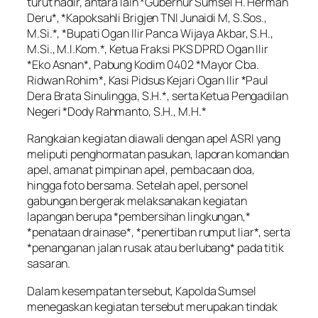
turut hadir, antara lain *Gubernur Sumsel H. Herman
Deru*, *Kapoksahli Brigjen TNI Junaidi M, S.Sos.,
M.Si.*, *Bupati Ogan Ilir Panca Wijaya Akbar, S.H.,
M.Si., M.I.Kom.*, Ketua Fraksi PKS DPRD Ogan Ilir
*Eko Asnan*, Pabung Kodim 0402 *Mayor Cba.
Ridwan Rohim*, Kasi Pidsus Kejari Ogan Ilir *Paul
Dera Brata Sinulingga, S.H.*, serta Ketua Pengadilan
Negeri *Dody Rahmanto, S.H., M.H.*
Rangkaian kegiatan diawali dengan apel ASRI yang
meliputi penghormatan pasukan, laporan komandan
apel, amanat pimpinan apel, pembacaan doa,
hingga foto bersama. Setelah apel, personel
gabungan bergerak melaksanakan kegiatan
lapangan berupa *pembersihan lingkungan,*
*penataan drainase*, *penertiban rumput liar*, serta
*penanganan jalan rusak atau berlubang* pada titik
sasaran.
Dalam kesempatan tersebut, Kapolda Sumsel
menegaskan kegiatan tersebut merupakan tindak