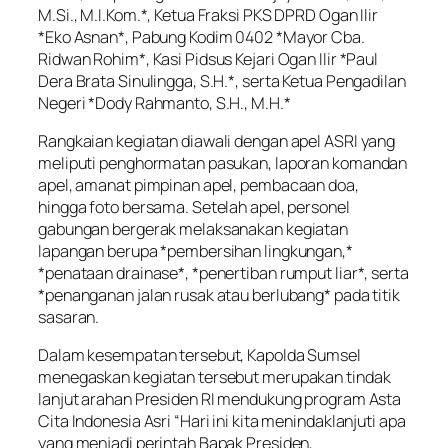
M.Si., M.I.Kom.*, Ketua Fraksi PKS DPRD Ogan Ilir
*Eko Asnan*, Pabung Kodim 0402 *Mayor Cba.
Ridwan Rohim*, Kasi Pidsus Kejari Ogan Ilir *Paul
Dera Brata Sinulingga, S.H.*, serta Ketua Pengadilan
Negeri *Dody Rahmanto, S.H., M.H.*
Rangkaian kegiatan diawali dengan apel ASRI yang
meliputi penghormatan pasukan, laporan komandan
apel, amanat pimpinan apel, pembacaan doa,
hingga foto bersama. Setelah apel, personel
gabungan bergerak melaksanakan kegiatan
lapangan berupa *pembersihan lingkungan,*
*penataan drainase*, *penertiban rumput liar*, serta
*penanganan jalan rusak atau berlubang* pada titik
sasaran.
Dalam kesempatan tersebut, Kapolda Sumsel
menegaskan kegiatan tersebut merupakan tindak
lanjut arahan Presiden RI mendukung program Asta
Cita Indonesia Asri “Hari ini kita menindaklanjuti apa
yang menjadi perintah Bapak Presiden,