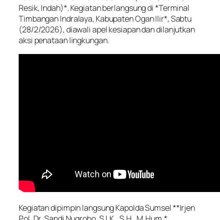
Resik, Indah)*. Kegiatan berlangsung di *Terminal
Timbangan Indralaya, Kabupaten Ogan Ilir*, Sabtu
(28/2/2026), diawali apel kesiapan dan dilanjutkan
aksi penataan lingkungan.
Kegiatan dipimpin langsung Kapolda Sumsel **Irjen
Pol. Dr. Sandi Nugroho, S.I.K., S.H., M.Hum.*,