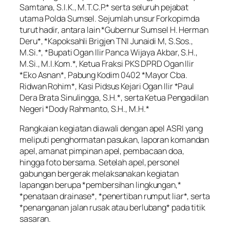
Samtana, S.I.K., M.T.C.P.* serta seluruh pejabat
utama Polda Sumsel. Sejumlah unsur Forkopimda
turut hadir, antara lain *Gubernur Sumsel H. Herman
Deru*, *Kapoksahli Brigjen TNI Junaidi M, S.Sos.,
M.Si.*, *Bupati Ogan Ilir Panca Wijaya Akbar, S.H.,
M.Si., M.I.Kom.*, Ketua Fraksi PKS DPRD Ogan Ilir
*Eko Asnan*, Pabung Kodim 0402 *Mayor Cba.
Ridwan Rohim*, Kasi Pidsus Kejari Ogan Ilir *Paul
Dera Brata Sinulingga, S.H.*, serta Ketua Pengadilan
Negeri *Dody Rahmanto, S.H., M.H.*
Rangkaian kegiatan diawali dengan apel ASRI yang
meliputi penghormatan pasukan, laporan komandan
apel, amanat pimpinan apel, pembacaan doa,
hingga foto bersama. Setelah apel, personel
gabungan bergerak melaksanakan kegiatan
lapangan berupa *pembersihan lingkungan,*
*penataan drainase*, *penertiban rumput liar*, serta
*penanganan jalan rusak atau berlubang* pada titik
sasaran.