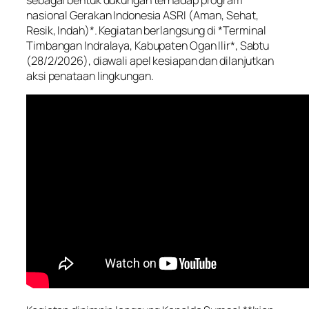
nasional Gerakan Indonesia ASRI (Aman, Sehat,
Resik, Indah)*. Kegiatan berlangsung di *Terminal
Timbangan Indralaya, Kabupaten Ogan Ilir*, Sabtu
(28/2/2026), diawali apel kesiapan dan dilanjutkan
aksi penataan lingkungan.