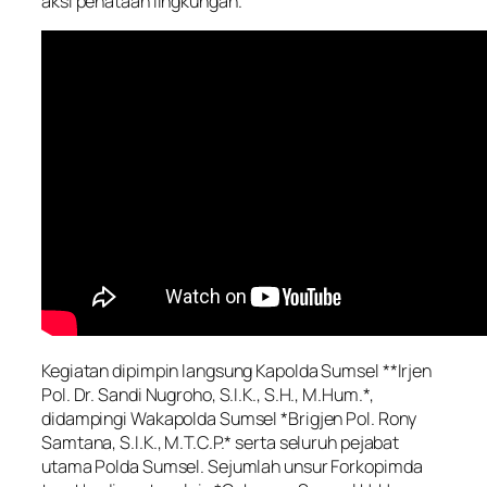
aksi penataan lingkungan.
Kegiatan dipimpin langsung Kapolda Sumsel **Irjen
Pol. Dr. Sandi Nugroho, S.I.K., S.H., M.Hum.*,
didampingi Wakapolda Sumsel *Brigjen Pol. Rony
Samtana, S.I.K., M.T.C.P.* serta seluruh pejabat
utama Polda Sumsel. Sejumlah unsur Forkopimda