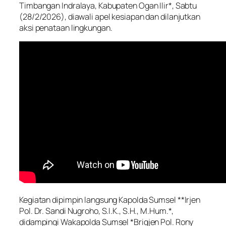
Timbangan Indralaya, Kabupaten Ogan Ilir*, Sabtu
(28/2/2026), diawali apel kesiapan dan dilanjutkan
aksi penataan lingkungan.
Kegiatan dipimpin langsung Kapolda Sumsel **Irjen
Pol. Dr. Sandi Nugroho, S.I.K., S.H., M.Hum.*,
didampingi Wakapolda Sumsel *Brigjen Pol. Rony