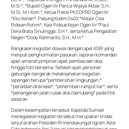
M.Si.*, *Bupati Ogan Ilir Panca Wijaya Akbar, S.H.,
M.Si., M.I.Kom.*, Ketua Fraksi PKS DPRD Ogan Ilir
*Eko Asnan*, Pabung Kodim 0402 *Mayor Cba.
Ridwan Rohim*, Kasi Pidsus Kejari Ogan Ilir *Paul
Dera Brata Sinulingga, S.H.*, serta Ketua Pengadilan
Negeri *Dody Rahmanto, S.H., M.H.*
Rangkaian kegiatan diawali dengan apel ASRI yang
meliputi penghormatan pasukan, laporan komandan
apel, amanat pimpinan apel, pembacaan doa,
hingga foto bersama. Setelah apel, personel
gabungan bergerak melaksanakan kegiatan
lapangan berupa *pembersihan lingkungan,*
*penataan drainase*, *penertiban rumput liar*, serta
*penanganan jalan rusak atau berlubang* pada titik
sasaran.
Dalam kesempatan tersebut, Kapolda Sumsel
menegaskan kegiatan tersebut merupakan tindak
lanjut arahan Presiden RI mendukung program Asta