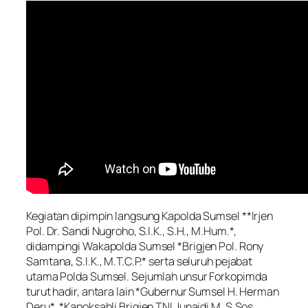
Kegiatan dipimpin langsung Kapolda Sumsel **Irjen
Pol. Dr. Sandi Nugroho, S.I.K., S.H., M.Hum.*,
didampingi Wakapolda Sumsel *Brigjen Pol. Rony
Samtana, S.I.K., M.T.C.P.* serta seluruh pejabat
utama Polda Sumsel. Sejumlah unsur Forkopimda
turut hadir, antara lain *Gubernur Sumsel H. Herman
Deru*, *Kapoksahli Brigjen TNI Junaidi M, S.Sos.,