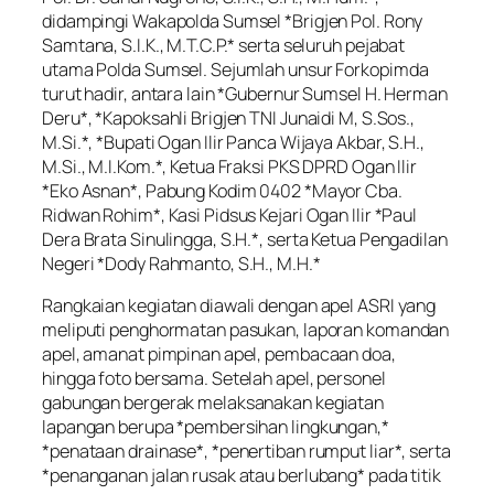
didampingi Wakapolda Sumsel *Brigjen Pol. Rony
Samtana, S.I.K., M.T.C.P.* serta seluruh pejabat
utama Polda Sumsel. Sejumlah unsur Forkopimda
turut hadir, antara lain *Gubernur Sumsel H. Herman
Deru*, *Kapoksahli Brigjen TNI Junaidi M, S.Sos.,
M.Si.*, *Bupati Ogan Ilir Panca Wijaya Akbar, S.H.,
M.Si., M.I.Kom.*, Ketua Fraksi PKS DPRD Ogan Ilir
*Eko Asnan*, Pabung Kodim 0402 *Mayor Cba.
Ridwan Rohim*, Kasi Pidsus Kejari Ogan Ilir *Paul
Dera Brata Sinulingga, S.H.*, serta Ketua Pengadilan
Negeri *Dody Rahmanto, S.H., M.H.*
Rangkaian kegiatan diawali dengan apel ASRI yang
meliputi penghormatan pasukan, laporan komandan
apel, amanat pimpinan apel, pembacaan doa,
hingga foto bersama. Setelah apel, personel
gabungan bergerak melaksanakan kegiatan
lapangan berupa *pembersihan lingkungan,*
*penataan drainase*, *penertiban rumput liar*, serta
*penanganan jalan rusak atau berlubang* pada titik