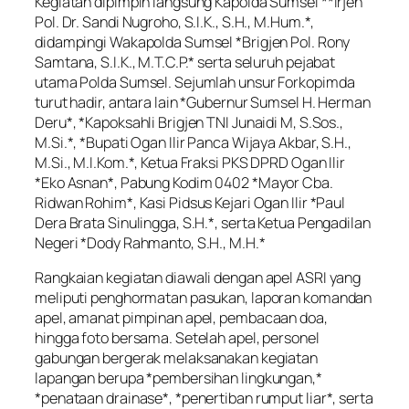
Kegiatan dipimpin langsung Kapolda Sumsel **Irjen
Pol. Dr. Sandi Nugroho, S.I.K., S.H., M.Hum.*,
didampingi Wakapolda Sumsel *Brigjen Pol. Rony
Samtana, S.I.K., M.T.C.P.* serta seluruh pejabat
utama Polda Sumsel. Sejumlah unsur Forkopimda
turut hadir, antara lain *Gubernur Sumsel H. Herman
Deru*, *Kapoksahli Brigjen TNI Junaidi M, S.Sos.,
M.Si.*, *Bupati Ogan Ilir Panca Wijaya Akbar, S.H.,
M.Si., M.I.Kom.*, Ketua Fraksi PKS DPRD Ogan Ilir
*Eko Asnan*, Pabung Kodim 0402 *Mayor Cba.
Ridwan Rohim*, Kasi Pidsus Kejari Ogan Ilir *Paul
Dera Brata Sinulingga, S.H.*, serta Ketua Pengadilan
Negeri *Dody Rahmanto, S.H., M.H.*
Rangkaian kegiatan diawali dengan apel ASRI yang
meliputi penghormatan pasukan, laporan komandan
apel, amanat pimpinan apel, pembacaan doa,
hingga foto bersama. Setelah apel, personel
gabungan bergerak melaksanakan kegiatan
lapangan berupa *pembersihan lingkungan,*
*penataan drainase*, *penertiban rumput liar*, serta