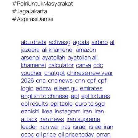
#PolriUntukMasyarakat
#JagaJakarta
#AspirasiDamai
abu dhabi
activesg
agoda
airbnb
al
jazeera
ali khamenei
amazon
arsenal
ayatollah
ayatollah ali
khamenei
calculator
canva
cdc
voucher
chatgpt
chinese new year
2026
cna
cna news
cnn
cpf
cpf
login
edmw
eileen gu
emirates
english to chinese
epl
epl fixtures
epl results
epl table
euro to sgd
ezhishi
ikea
instagram
iran
iran
attack
iran news
iran supreme
leader
iran war
iras
israel
israel iran
ocbc
oil price
oil price today
oman