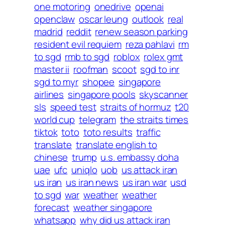
one motoring
onedrive
openai
openclaw
oscar leung
outlook
real
madrid
reddit
renew season parking
resident evil requiem
reza pahlavi
rm
to sgd
rmb to sgd
roblox
rolex gmt
master ii
roofman
scoot
sgd to inr
sgd to myr
shopee
singapore
airlines
singapore pools
skyscanner
sls
speed test
straits of hormuz
t20
world cup
telegram
the straits times
tiktok
toto
toto results
traffic
translate
translate english to
chinese
trump
u.s. embassy doha
uae
ufc
uniqlo
uob
us attack iran
us iran
us iran news
us iran war
usd
to sgd
war
weather
weather
forecast
weather singapore
whatsapp
why did us attack iran