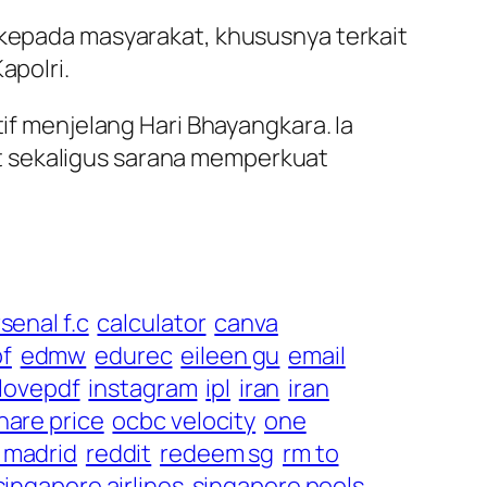
i kepada masyarakat, khususnya terkait
apolri.
tif menjelang Hari Bhayangkara. Ia
t sekaligus sarana memperkuat
senal f.c
calculator
canva
f
edmw
edurec
eileen gu
email
ilovepdf
instagram
ipl
iran
iran
hare price
ocbc velocity
one
l madrid
reddit
redeem sg
rm to
singapore airlines
singapore pools