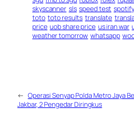
skyscanner
sls
speed test
spotif
toto
toto results
translate
transl
price
uob share price
us iran war
weather tomorrow
whatsapp
woo
←
Operasi Senyap Polda Metro Jaya Be
Jakbar, 2 Pengedar Diringkus