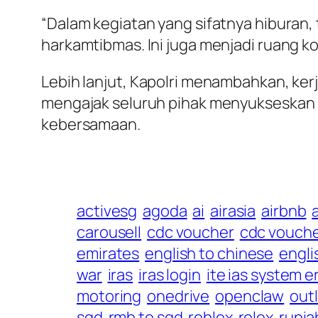
“Dalam kegiatan yang sifatnya hiburan,
harkamtibmas. Ini juga menjadi ruang ko
Lebih lanjut, Kapolri menambahkan, kerj
mengajak seluruh pihak menyukseskan 
kebersamaan.
activesg
agoda
ai
airasia
airbnb
carousell
cdc voucher
cdc vouche
emirates
english to chinese
engli
war
iras
iras login
ite ias system e
motoring
onedrive
openclaw
out
sgd
rmb to sgd
roblox
rolex
rupia