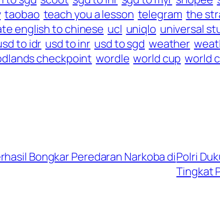
y
taobao
teach you a lesson
telegram
the str
ate english to chinese
ucl
uniqlo
universal st
usd to idr
usd to inr
usd to sgd
weather
weat
dlands checkpoint
wordle
world cup
world 
rhasil Bongkar Peredaran Narkoba di
Polri Du
Tingkat 