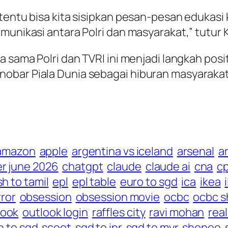
 tentu bisa kita sisipkan pesan-pesan edukas
munikasi antara Polri dan masyarakat,” tutur K
a sama Polri dan TVRI ini menjadi langkah posi
nobar Piala Dunia sebagai hiburan masyaraka
amazon
apple
argentina vs iceland
arsenal
ar
r june 2026
chatgpt
claude
claude ai
cna
cp
sh to tamil
epl
epl table
euro to sgd
ica
ikea
rror
obsession
obsession movie
ocbc
ocbc s
look
outlook login
raffles city
ravi mohan
rea
h to sgd
scoot
sgd to inr
sgd to myr
shopee