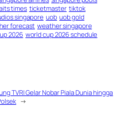
aits times
ticketmaster
tiktok
udios singapore
uob
uob gold
her forecast
weather singapore
cup 2026
world cup 2026 schedule
kung TVRI Gelar Nobar Piala Dunia hingga
Polsek
→