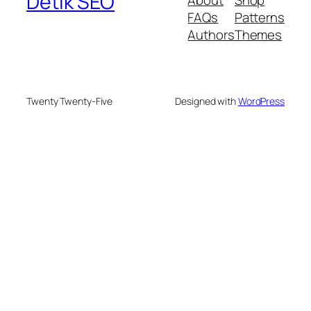
Detik SEO
About
Shop
FAQs
Patterns
Authors
Themes
Twenty Twenty-Five
Designed with
WordPress