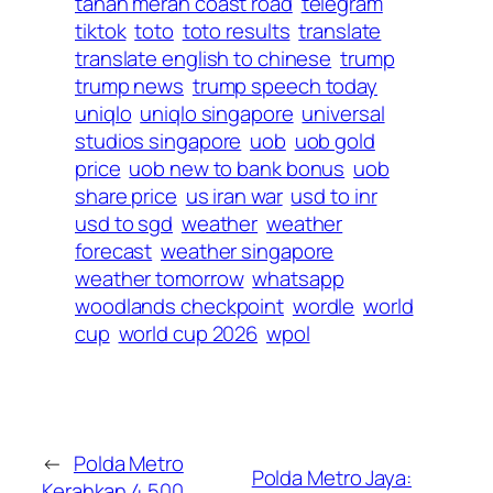
tanah merah coast road
telegram
tiktok
toto
toto results
translate
translate english to chinese
trump
trump news
trump speech today
uniqlo
uniqlo singapore
universal
studios singapore
uob
uob gold
price
uob new to bank bonus
uob
share price
us iran war
usd to inr
usd to sgd
weather
weather
forecast
weather singapore
weather tomorrow
whatsapp
woodlands checkpoint
wordle
world
cup
world cup 2026
wpol
←
Polda Metro
Polda Metro Jaya:
Kerahkan 4.500