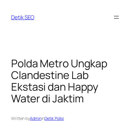
Skip
to
Detik SEO
content
Polda Metro Ungkap
Clandestine Lab
Ekstasi dan Happy
Water di Jaktim
Written by
Admin
in
Detik Polisi