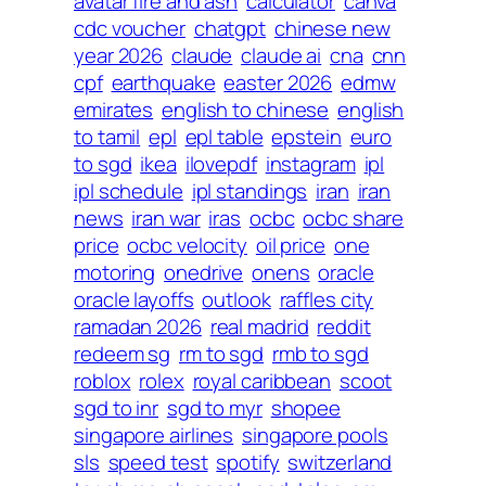
avatar fire and ash
calculator
canva
cdc voucher
chatgpt
chinese new
year 2026
claude
claude ai
cna
cnn
cpf
earthquake
easter 2026
edmw
emirates
english to chinese
english
to tamil
epl
epl table
epstein
euro
to sgd
ikea
ilovepdf
instagram
ipl
ipl schedule
ipl standings
iran
iran
news
iran war
iras
ocbc
ocbc share
price
ocbc velocity
oil price
one
motoring
onedrive
onens
oracle
oracle layoffs
outlook
raffles city
ramadan 2026
real madrid
reddit
redeem sg
rm to sgd
rmb to sgd
roblox
rolex
royal caribbean
scoot
sgd to inr
sgd to myr
shopee
singapore airlines
singapore pools
sls
speed test
spotify
switzerland