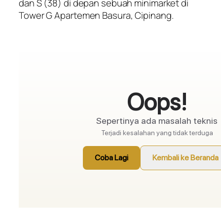
dan S (38) di depan sebuah minimarket di
Tower G Apartemen Basura, Cipinang.