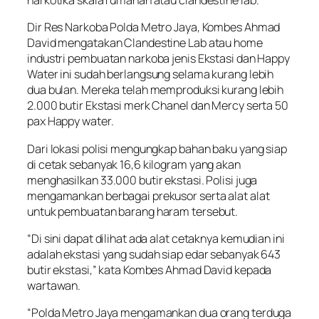
narkotika skala rumahan atau clandestine lab.
Dir Res Narkoba Polda Metro Jaya, Kombes Ahmad
David mengatakan Clandestine Lab atau home
industri pembuatan narkoba jenis Ekstasi dan Happy
Water ini sudah berlangsung selama kurang lebih
dua bulan. Mereka telah memproduksi kurang lebih
2.000 butir Ekstasi merk Chanel dan Mercy serta 50
pax Happy water.
Dari lokasi polisi mengungkap bahan baku yang siap
di cetak sebanyak 16,6 kilogram yang akan
menghasilkan 33.000 butir ekstasi. Polisi juga
mengamankan berbagai prekusor serta alat alat
untuk pembuatan barang haram tersebut.
“Di sini dapat dilihat ada alat cetaknya kemudian ini
adalah ekstasi yang sudah siap edar sebanyak 643
butir ekstasi,” kata Kombes Ahmad David kepada
wartawan.
“Polda Metro Jaya mengamankan dua orang terduga