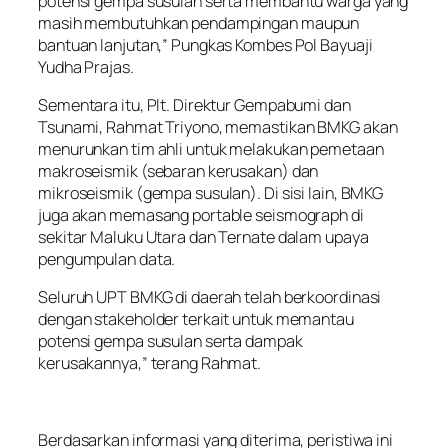
potensi gempa susulan serta membantu warga yang
masih membutuhkan pendampingan maupun
bantuan lanjutan,” Pungkas Kombes Pol Bayuaji
Yudha Prajas.
Sementara itu, Plt. Direktur Gempabumi dan
Tsunami, Rahmat Triyono, memastikan BMKG akan
menurunkan tim ahli untuk melakukan pemetaan
makroseismik (sebaran kerusakan) dan
mikroseismik (gempa susulan). Di sisi lain, BMKG
juga akan memasang portable seismograph di
sekitar Maluku Utara dan Ternate dalam upaya
pengumpulan data.
Seluruh UPT BMKG di daerah telah berkoordinasi
dengan stakeholder terkait untuk memantau
potensi gempa susulan serta dampak
kerusakannya,” terang Rahmat.
Berdasarkan informasi yang diterima, peristiwa ini