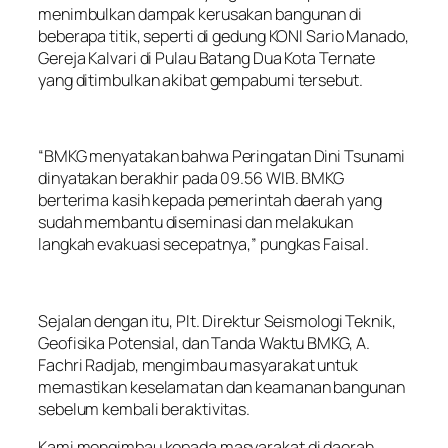
menimbulkan dampak kerusakan bangunan di
beberapa titik, seperti di gedung KONI Sario Manado,
Gereja Kalvari di Pulau Batang Dua Kota Ternate
yang ditimbulkan akibat gempabumi tersebut.
“BMKG menyatakan bahwa Peringatan Dini Tsunami
dinyatakan berakhir pada 09.56 WIB. BMKG
berterima kasih kepada pemerintah daerah yang
sudah membantu diseminasi dan melakukan
langkah evakuasi secepatnya,” pungkas Faisal.
Sejalan dengan itu, Plt. Direktur Seismologi Teknik,
Geofisika Potensial, dan Tanda Waktu BMKG, A.
Fachri Radjab, mengimbau masyarakat untuk
memastikan keselamatan dan keamanan bangunan
sebelum kembali beraktivitas.
Kami mengimbau kepada masyarakat di daerah