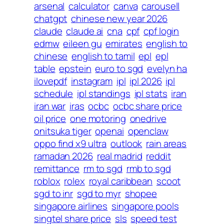
arsenal
calculator
canva
carousell
chatgpt
chinese new year 2026
claude
claude ai
cna
cpf
cpf login
edmw
eileen gu
emirates
english to
chinese
english to tamil
epl
epl
table
epstein
euro to sgd
evelyn ha
ilovepdf
instagram
ipl
ipl 2026
ipl
schedule
ipl standings
ipl stats
iran
iran war
iras
ocbc
ocbc share price
oil price
one motoring
onedrive
onitsuka tiger
openai
openclaw
oppo find x9 ultra
outlook
rain areas
ramadan 2026
real madrid
reddit
remittance
rm to sgd
rmb to sgd
roblox
rolex
royal caribbean
scoot
sgd to inr
sgd to myr
shopee
singapore airlines
singapore pools
singtel share price
sls
speed test