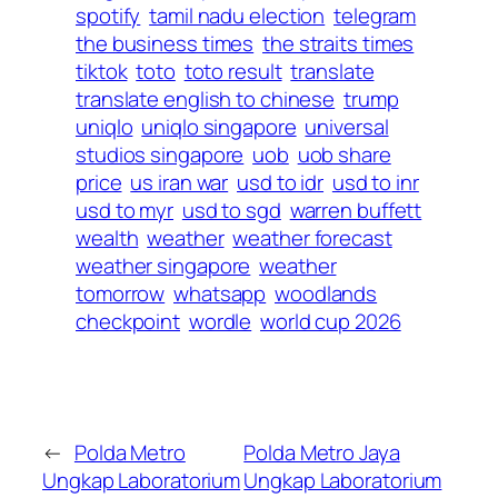
spotify
tamil nadu election
telegram
the business times
the straits times
tiktok
toto
toto result
translate
translate english to chinese
trump
uniqlo
uniqlo singapore
universal
studios singapore
uob
uob share
price
us iran war
usd to idr
usd to inr
usd to myr
usd to sgd
warren buffett
wealth
weather
weather forecast
weather singapore
weather
tomorrow
whatsapp
woodlands
checkpoint
wordle
world cup 2026
←
Polda Metro
Polda Metro Jaya
Ungkap Laboratorium
Ungkap Laboratorium