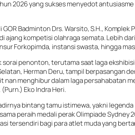
hun 2026 yang sukses menyedot antusiasme lu
i GOR Badminton Drs. Warsito, S.H., Komplek
di ajang kompetisi olahraga semata. Lebih dari
unsur Forkopimda, instansi swasta, hingga mas
k sorai penonton, terutama saat laga ekshibi
elatan, Herman Deru, tampil berpasangan de
git nan menghibur dalam laga persahabatan me
(Purn.) Eko Indra Heri.
dirnya bintang tamu istimewa, yakni legenda
ma peraih medali perak Olimpiade Sydney 200
asi tersendiri bagi para atlet muda yang bert