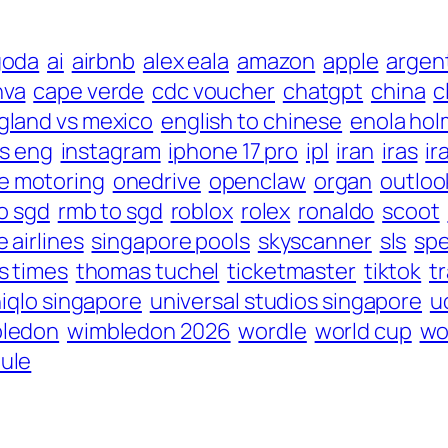
goda
ai
airbnb
alex eala
amazon
apple
argen
nva
cape verde
cdc voucher
chatgpt
china
c
gland vs mexico
english to chinese
enola hol
vs eng
instagram
iphone 17 pro
ipl
iran
iras
ir
e motoring
onedrive
openclaw
organ
outloo
o sgd
rmb to sgd
roblox
rolex
ronaldo
scoot
 airlines
singapore pools
skyscanner
sls
spe
ts times
thomas tuchel
ticketmaster
tiktok
t
iqlo singapore
universal studios singapore
u
ledon
wimbledon 2026
wordle
world cup
wo
ule