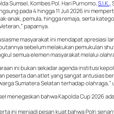
olda Sumsel, Kombes Pol. Hari Purnomo,
S.I.K.,
S
gsung pada 4 hingga 11 Juli 2026 ini mempert
, anak-anak, pemula, hingga remaja, serta kat
 Veteran,” paparnya.
tusiasme masyarakat ini mendapat apresiasi 
ambutannya sebelum melakukan pemukulan shu
gkul semua elemen masyarakat melalui olahr
araan ini bukan sekadar agenda institusi kepol
n peserta dan atlet yang sangat antusias berpar
warga Sumatera Selatan terhadap olahraga,” u
msel menegaskan bahwa Kapolda Cup 2026 ada
serta ini menjadi pesan kuat bahwa Polri senan