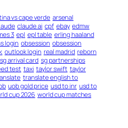
tina vs cape verde
arsenal
laude
claude ai
cpf
ebay
edmw
mes 3
epl
epl table
erling haaland
as login
obsession
obsession
k
outlook login
real madrid
reborn
sg arrival card
sg partnerships
ed test
taxi
taylor swift
taylor
ranslate
translate english to
ob
uob gold price
usd to inr
usd to
rld cup 2026
world cup matches