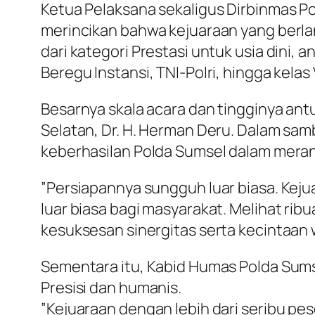
​Ketua Pelaksana sekaligus Dirbinmas P
merincikan bahwa kejuaraan yang berlan
dari kategori Prestasi untuk usia dini
Beregu Instansi, TNI-Polri, hingga kelas
​Besarnya skala acara dan tingginya an
Selatan, Dr. H. Herman Deru. Dalam s
keberhasilan Polda Sumsel dalam meran
​”Persiapannya sungguh luar biasa. Keju
luar biasa bagi masyarakat. Melihat ribua
kesuksesan sinergitas serta kecintaan 
​Sementara itu, Kabid Humas Polda Su
Presisi dan humanis.
​”Kejuaraan dengan lebih dari seribu pe