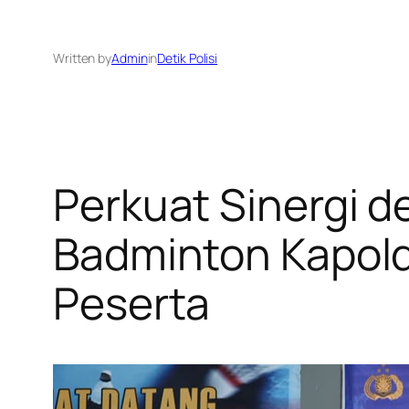
Written by
Admin
in
Detik Polisi
​Perkuat Sinergi 
Badminton Kapold
Peserta