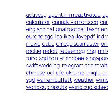
activesg
agent kim reactivated
a
calculator
canada vs morocco
ca
england national football team
en
euro to sgd
ica
ikea
ilovepdf
ind 
movie
ocbc
omega seamaster
on
rookie
reddit
redeem sg
ring
rm t
fund
sgd to myr
shopee
singapore
swift wedding
telegram
the strai
chinese
ucl
ufc
ukraine
uniqlo
un
sgd
warren buffett
weather
wimb
world cup results
world cup sched