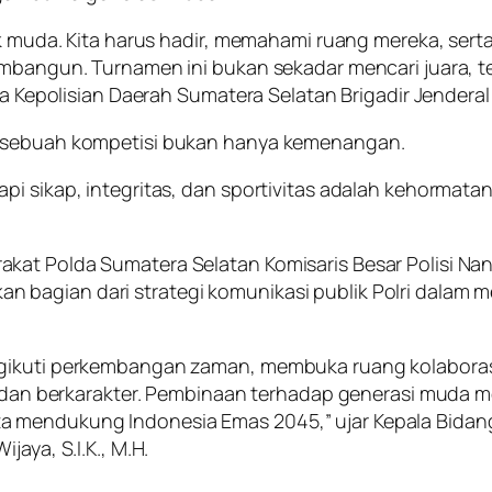
nak muda. Kita harus hadir, memahami ruang mereka, ser
embangun. Turnamen ini bukan sekadar mencari juara, t
a Kepolisian Daerah Sumatera Selatan Brigadir Jenderal P
m sebuah kompetisi bukan hanya kemenangan.
i sikap, integritas, dan sportivitas adalah kehormatan
at Polda Sumatera Selatan Komisaris Besar Polisi Nan
 bagian dari strategi komunikasi publik Polri dala
ngikuti perkembangan zaman, membuka ruang kolaboras
f, dan berkarakter. Pembinaan terhadap generasi muda 
a mendukung Indonesia Emas 2045,” ujar Kepala Bida
jaya, S.I.K., M.H.