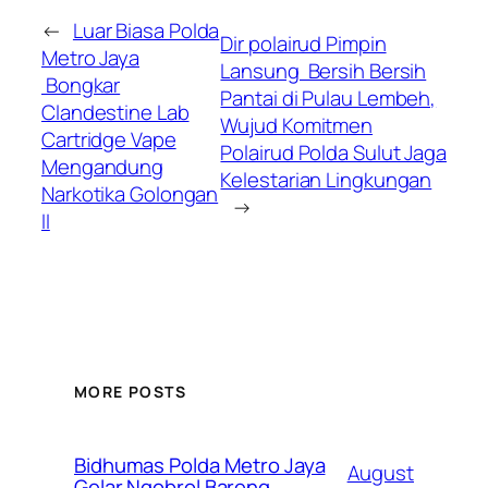
←
Luar Biasa Polda
Dir polairud Pimpin
Metro Jaya
Lansung Bersih Bersih
Bongkar
Pantai di Pulau Lembeh,
Clandestine Lab
Wujud Komitmen
Cartridge Vape
Polairud Polda Sulut Jaga
Mengandung
Kelestarian Lingkungan
Narkotika Golongan
→
II
MORE POSTS
Bidhumas Polda Metro Jaya
August
Gelar Ngobrol Bareng