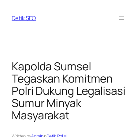
Skip
to
Detik SEO
content
Kapolda Sumsel
Tegaskan Komitmen
Polri Dukung Legalisasi
Sumur Minyak
Masyarakat
Written by
Admin
in
Detik Polisi