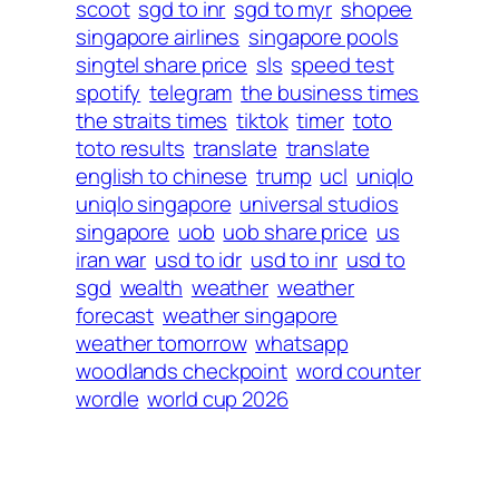
scoot
sgd to inr
sgd to myr
shopee
singapore airlines
singapore pools
singtel share price
sls
speed test
spotify
telegram
the business times
the straits times
tiktok
timer
toto
toto results
translate
translate
english to chinese
trump
ucl
uniqlo
uniqlo singapore
universal studios
singapore
uob
uob share price
us
iran war
usd to idr
usd to inr
usd to
sgd
wealth
weather
weather
forecast
weather singapore
weather tomorrow
whatsapp
woodlands checkpoint
word counter
wordle
world cup 2026