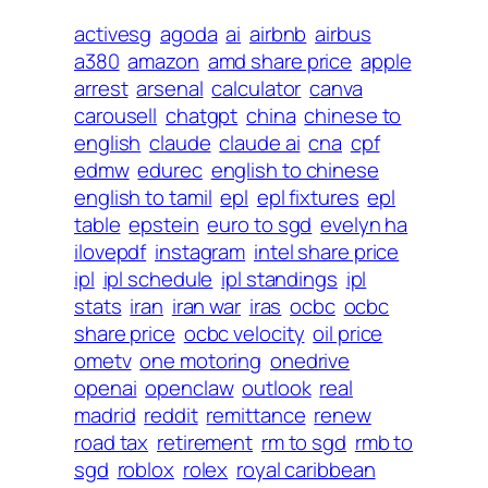
activesg
agoda
ai
airbnb
airbus
a380
amazon
amd share price
apple
arrest
arsenal
calculator
canva
carousell
chatgpt
china
chinese to
english
claude
claude ai
cna
cpf
edmw
edurec
english to chinese
english to tamil
epl
epl fixtures
epl
table
epstein
euro to sgd
evelyn ha
ilovepdf
instagram
intel share price
ipl
ipl schedule
ipl standings
ipl
stats
iran
iran war
iras
ocbc
ocbc
share price
ocbc velocity
oil price
ometv
one motoring
onedrive
openai
openclaw
outlook
real
madrid
reddit
remittance
renew
road tax
retirement
rm to sgd
rmb to
sgd
roblox
rolex
royal caribbean