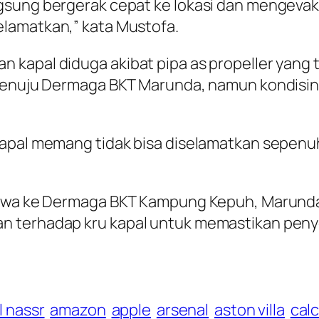
gsung bergerak cepat ke lokasi dan mengevaku
lamatkan,” kata Mustofa.
kapal diduga akibat pipa as propeller yang 
k menuju Dermaga BKT Marunda, namun kondis
apal memang tidak bisa diselamatkan sepenuhn
awa ke Dermaga BKT Kampung Kepuh, Marunda, J
n terhadap kru kapal untuk memastikan peny
l nassr
amazon
apple
arsenal
aston villa
calc