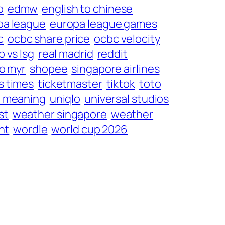
p
edmw
english to chinese
pa league
europa league games
c
ocbc share price
ocbc velocity
b vs lsg
real madrid
reddit
o myr
shopee
singapore airlines
ts times
ticketmaster
tiktok
toto
 meaning
uniqlo
universal studios
st
weather singapore
weather
nt
wordle
world cup 2026