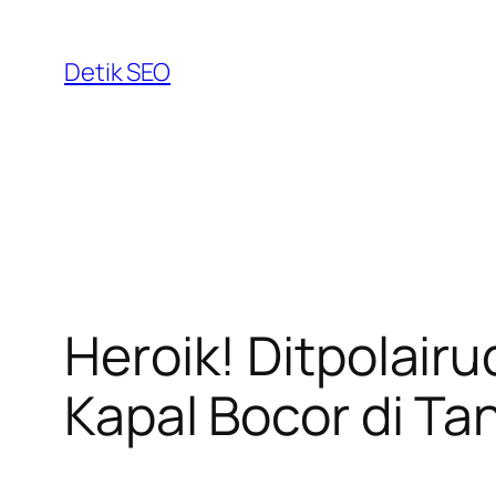
Skip
to
Detik SEO
content
Heroik! Ditpolair
Kapal Bocor di Ta