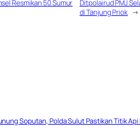
umsel Resmikan 50 Sumur
Ditpolairud PMJ Se
di Tanjung Priok
→
Gunung Soputan, Polda Sulut Pastikan Titik Ap