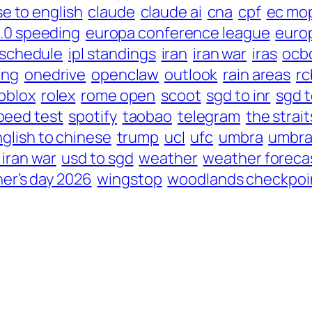
e to english
claude
claude ai
cna
cpf
ec mo
2.0 speeding
europa conference league
euro
l schedule
ipl standings
iran
iran war
iras
ocb
ing
onedrive
openclaw
outlook
rain areas
rc
oblox
rolex
rome open
scoot
sgd to inr
sgd t
peed test
spotify
taobao
telegram
the strai
nglish to chinese
trump
ucl
ufc
umbra
umbra
 iran war
usd to sgd
weather
weather foreca
er’s day 2026
wingstop
woodlands checkpoi