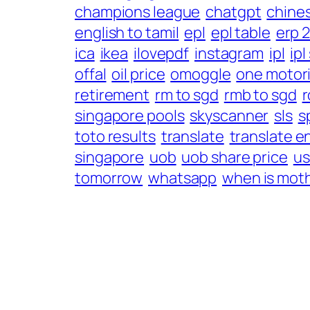
champions league
chatgpt
chines
english to tamil
epl
epl table
erp 
ica
ikea
ilovepdf
instagram
ipl
ip
offal
oil price
omoggle
one motor
retirement
rm to sgd
rmb to sgd
r
singapore pools
skyscanner
sls
s
toto results
translate
translate e
singapore
uob
uob share price
us
tomorrow
whatsapp
when is moth