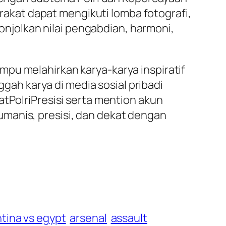
arakat dapat mengikuti lomba fotografi,
nonjolkan nilai pengabdian, harmoni,
pu melahirkan karya-karya inspiratif
h karya di media sosial pribadi
olriPresisi serta mention akun
manis, presisi, dan dekat dengan
tina vs egypt
arsenal
assault