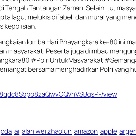
ri di Tengah Tantangan Zaman. Selain itu, masy
cipta lagu, melukis difabel, dan mural yang me
s kepolisian.
ngkaian lomba Hari Bhayangkara ke-80 ini mam
 masyarakat. Peserta juga diimbau mengungga
ngkara80 #PolriUntukMasyarakat #SemangatP
 semangat bersama menghadirkan Polri yang hu
cS1A8qdc8Sbpo8zaQwvCQVnVSBqsP-/view
goda
ai
alan wei zhaolun
amazon
apple
argen