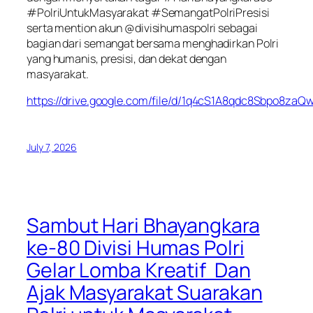
#PolriUntukMasyarakat #SemangatPolriPresisi
serta mention akun @divisihumaspolri sebagai
bagian dari semangat bersama menghadirkan Polri
yang humanis, presisi, dan dekat dengan
masyarakat.
https://drive.google.com/file/d/1q4cS1A8qdc8Sbpo8z
July 7, 2026
Sambut Hari Bhayangkara
ke-80 Divisi Humas Polri
Gelar Lomba Kreatif Dan
Ajak Masyarakat Suarakan