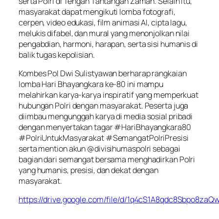
serta Polri di Tengah Tantangan Zaman. Selain itu,
masyarakat dapat mengikuti lomba fotografi,
cerpen, video edukasi, film animasi AI, cipta lagu,
melukis difabel, dan mural yang menonjolkan nilai
pengabdian, harmoni, harapan, serta sisi humanis di
balik tugas kepolisian.
Kombes Pol Dwi Sulistyawan berharap rangkaian
lomba Hari Bhayangkara ke-80 ini mampu
melahirkan karya-karya inspiratif yang memperkuat
hubungan Polri dengan masyarakat. Peserta juga
diimbau mengunggah karya di media sosial pribadi
dengan menyertakan tagar #HariBhayangkara80
#PolriUntukMasyarakat #SemangatPolriPresisi
serta mention akun @divisihumaspolri sebagai
bagian dari semangat bersama menghadirkan Polri
yang humanis, presisi, dan dekat dengan
masyarakat.
https://drive.google.com/file/d/1q4cS1A8qdc8Sbpo8z