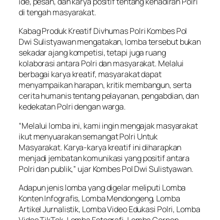
ide, pesan, dan karya positif tentang kehadiran Polri
di tengah masyarakat.
Kabag Produk Kreatif Divhumas Polri Kombes Pol
Dwi Sulistyawan mengatakan, lomba tersebut bukan
sekadar ajang kompetisi, tetapi juga ruang
kolaborasi antara Polri dan masyarakat. Melalui
berbagai karya kreatif, masyarakat dapat
menyampaikan harapan, kritik membangun, serta
cerita humanis tentang pelayanan, pengabdian, dan
kedekatan Polri dengan warga.
“Melalui lomba ini, kami ingin mengajak masyarakat
ikut menyuarakan semangat Polri Untuk
Masyarakat. Karya-karya kreatif ini diharapkan
menjadi jembatan komunikasi yang positif antara
Polri dan publik,” ujar Kombes Pol Dwi Sulistyawan.
Adapun jenis lomba yang digelar meliputi Lomba
Konten Infografis, Lomba Mendongeng, Lomba
Artikel Jurnalistik, Lomba Video Edukasi Polri, Lomba
Video TikTok, Lomba Fotografi, Lomba Cerpen,