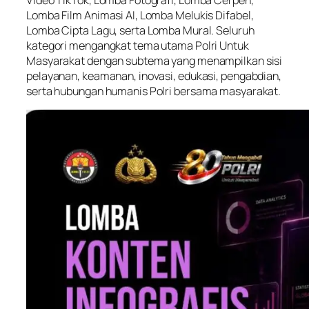
Lomba Film Animasi AI, Lomba Melukis Difabel,
Lomba Cipta Lagu, serta Lomba Mural. Seluruh
kategori mengangkat tema utama Polri Untuk
Masyarakat dengan subtema yang menampilkan sisi
pelayanan, keamanan, inovasi, edukasi, pengabdian,
serta hubungan humanis Polri bersama masyarakat.