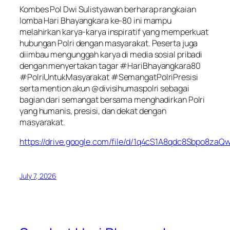
Kombes Pol Dwi Sulistyawan berharap rangkaian
lomba Hari Bhayangkara ke-80 ini mampu
melahirkan karya-karya inspiratif yang memperkuat
hubungan Polri dengan masyarakat. Peserta juga
diimbau mengunggah karya di media sosial pribadi
dengan menyertakan tagar #HariBhayangkara80
#PolriUntukMasyarakat #SemangatPolriPresisi
serta mention akun @divisihumaspolri sebagai
bagian dari semangat bersama menghadirkan Polri
yang humanis, presisi, dan dekat dengan
masyarakat.
https://drive.google.com/file/d/1q4cS1A8qdc8Sbpo8z
July 7, 2026