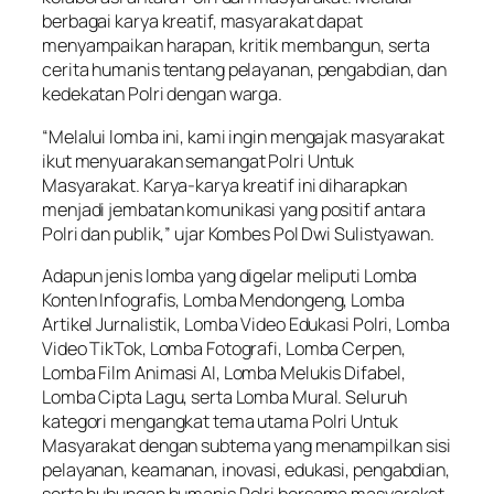
berbagai karya kreatif, masyarakat dapat
menyampaikan harapan, kritik membangun, serta
cerita humanis tentang pelayanan, pengabdian, dan
kedekatan Polri dengan warga.
“Melalui lomba ini, kami ingin mengajak masyarakat
ikut menyuarakan semangat Polri Untuk
Masyarakat. Karya-karya kreatif ini diharapkan
menjadi jembatan komunikasi yang positif antara
Polri dan publik,” ujar Kombes Pol Dwi Sulistyawan.
Adapun jenis lomba yang digelar meliputi Lomba
Konten Infografis, Lomba Mendongeng, Lomba
Artikel Jurnalistik, Lomba Video Edukasi Polri, Lomba
Video TikTok, Lomba Fotografi, Lomba Cerpen,
Lomba Film Animasi AI, Lomba Melukis Difabel,
Lomba Cipta Lagu, serta Lomba Mural. Seluruh
kategori mengangkat tema utama Polri Untuk
Masyarakat dengan subtema yang menampilkan sisi
pelayanan, keamanan, inovasi, edukasi, pengabdian,
serta hubungan humanis Polri bersama masyarakat.