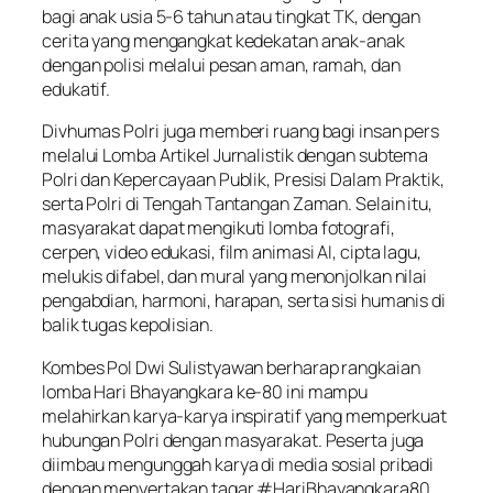
bagi anak usia 5-6 tahun atau tingkat TK, dengan
cerita yang mengangkat kedekatan anak-anak
dengan polisi melalui pesan aman, ramah, dan
edukatif.
Divhumas Polri juga memberi ruang bagi insan pers
melalui Lomba Artikel Jurnalistik dengan subtema
Polri dan Kepercayaan Publik, Presisi Dalam Praktik,
serta Polri di Tengah Tantangan Zaman. Selain itu,
masyarakat dapat mengikuti lomba fotografi,
cerpen, video edukasi, film animasi AI, cipta lagu,
melukis difabel, dan mural yang menonjolkan nilai
pengabdian, harmoni, harapan, serta sisi humanis di
balik tugas kepolisian.
Kombes Pol Dwi Sulistyawan berharap rangkaian
lomba Hari Bhayangkara ke-80 ini mampu
melahirkan karya-karya inspiratif yang memperkuat
hubungan Polri dengan masyarakat. Peserta juga
diimbau mengunggah karya di media sosial pribadi
dengan menyertakan tagar #HariBhayangkara80