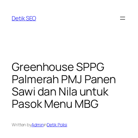
Skip
to
Detik SEO
content
Greenhouse SPPG
Palmerah PMJ Panen
Sawi dan Nila untuk
Pasok Menu MBG
Written by
Admin
in
Detik Polisi