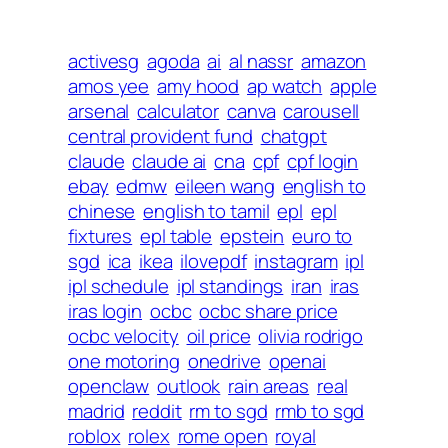
activesg
agoda
ai
al nassr
amazon
amos yee
amy hood
ap watch
apple
arsenal
calculator
canva
carousell
central provident fund
chatgpt
claude
claude ai
cna
cpf
cpf login
ebay
edmw
eileen wang
english to
chinese
english to tamil
epl
epl
fixtures
epl table
epstein
euro to
sgd
ica
ikea
ilovepdf
instagram
ipl
ipl schedule
ipl standings
iran
iras
iras login
ocbc
ocbc share price
ocbc velocity
oil price
olivia rodrigo
one motoring
onedrive
openai
openclaw
outlook
rain areas
real
madrid
reddit
rm to sgd
rmb to sgd
roblox
rolex
rome open
royal