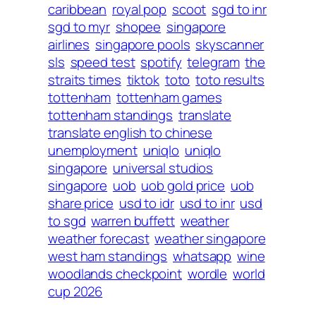
caribbean
royal pop
scoot
sgd to inr
sgd to myr
shopee
singapore
airlines
singapore pools
skyscanner
sls
speed test
spotify
telegram
the
straits times
tiktok
toto
toto results
tottenham
tottenham games
tottenham standings
translate
translate english to chinese
unemployment
uniqlo
uniqlo
singapore
universal studios
singapore
uob
uob gold price
uob
share price
usd to idr
usd to inr
usd
to sgd
warren buffett
weather
weather forecast
weather singapore
west ham standings
whatsapp
wine
woodlands checkpoint
wordle
world
cup 2026