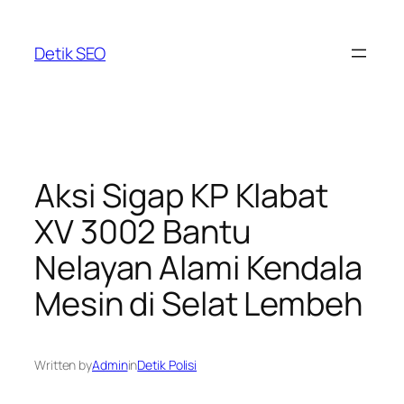
Skip
to
Detik SEO
content
Aksi Sigap KP Klabat
XV 3002 Bantu
Nelayan Alami Kendala
Mesin di Selat Lembeh
Written by
Admin
in
Detik Polisi