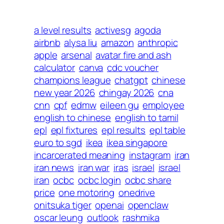
a level results
activesg
agoda
airbnb
alysa liu
amazon
anthropic
apple
arsenal
avatar fire and ash
calculator
canva
cdc voucher
champions league
chatgpt
chinese
new year 2026
chingay 2026
cna
cnn
cpf
edmw
eileen gu
employee
english to chinese
english to tamil
epl
epl fixtures
epl results
epl table
euro to sgd
ikea
ikea singapore
incarcerated meaning
instagram
iran
iran news
iran war
iras
israel
israel
iran
ocbc
ocbc login
ocbc share
price
one motoring
onedrive
onitsuka tiger
openai
openclaw
oscar leung
outlook
rashmika