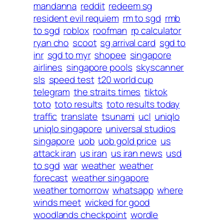
mandanna
reddit
redeem sg
resident evil requiem
rm to sgd
rmb
to sgd
roblox
roofman
rp calculator
ryan cho
scoot
sg arrival card
sgd to
inr
sgd to myr
shopee
singapore
airlines
singapore pools
skyscanner
sls
speed test
t20 world cup
telegram
the straits times
tiktok
toto
toto results
toto results today
traffic
translate
tsunami
ucl
uniqlo
uniqlo singapore
universal studios
singapore
uob
uob gold price
us
attack iran
us iran
us iran news
usd
to sgd
war
weather
weather
forecast
weather singapore
weather tomorrow
whatsapp
where
winds meet
wicked for good
woodlands checkpoint
wordle