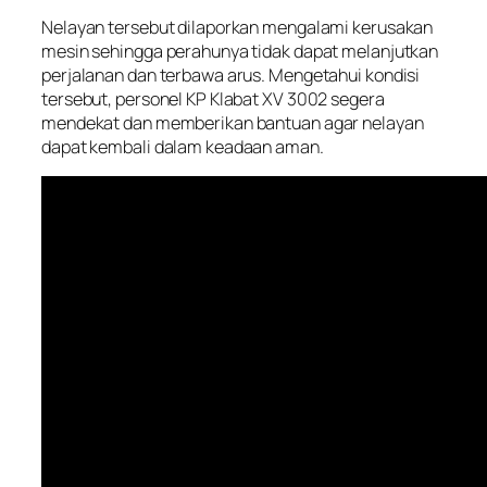
Nelayan tersebut dilaporkan mengalami kerusakan
mesin sehingga perahunya tidak dapat melanjutkan
perjalanan dan terbawa arus. Mengetahui kondisi
tersebut, personel KP Klabat XV 3002 segera
mendekat dan memberikan bantuan agar nelayan
dapat kembali dalam keadaan aman.