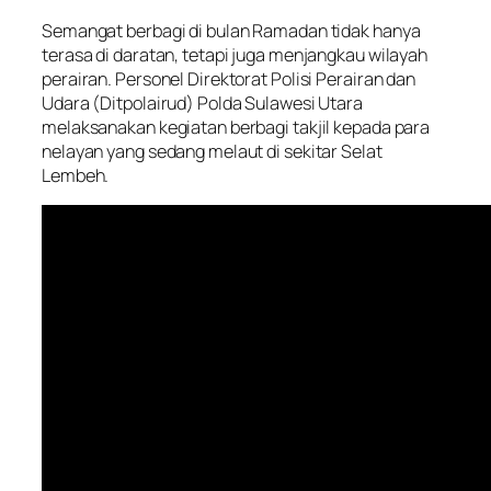
Semangat berbagi di bulan Ramadan tidak hanya
terasa di daratan, tetapi juga menjangkau wilayah
perairan. Personel Direktorat Polisi Perairan dan
Udara (Ditpolairud) Polda Sulawesi Utara
melaksanakan kegiatan berbagi takjil kepada para
nelayan yang sedang melaut di sekitar Selat
Lembeh.