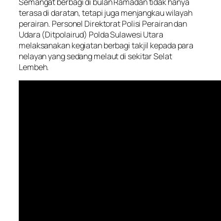
Semangat berbagi di bulan Ramadan tidak hanya
terasa di daratan, tetapi juga menjangkau wilayah
perairan. Personel Direktorat Polisi Perairan dan
Udara (Ditpolairud) Polda Sulawesi Utara
melaksanakan kegiatan berbagi takjil kepada para
nelayan yang sedang melaut di sekitar Selat
Lembeh.