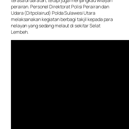
terasa di daratan, tetapi juga menjangkau wilayah
perairan. Personel Direktorat Polisi Perairan dan
Udara (Ditpolairud) Polda Sulawesi Utara
melaksanakan kegiatan berbagi takjil kepada para
nelayan yang sedang melaut di sekitar Selat
Lembeh.