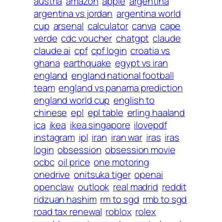
austria
amazon
apple
argentina
argentina vs jordan
argentina world
cup
arsenal
calculator
canva
cape
verde
cdc voucher
chatgpt
claude
claude ai
cpf
cpf login
croatia vs
ghana
earthquake
egypt vs iran
england
england national football
team
england vs panama prediction
england world cup
english to
chinese
epl
epl table
erling haaland
ica
ikea
ikea singapore
ilovepdf
instagram
ipl
iran
iran war
iras
iras
login
obsession
obsession movie
ocbc
oil price
one motoring
onedrive
onitsuka tiger
openai
openclaw
outlook
real madrid
reddit
ridzuan hashim
rm to sgd
rmb to sgd
road tax renewal
roblox
rolex