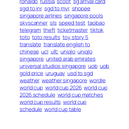
ronaldo
russia
scoot
sg arrival card
sgd to inr
sgd to myr
shopee
singapore airlines
singapore pools
skyscanner
sls
speed test
taobao
telegram
theft
ticketmaster
tiktok
toto
toto results
toy story 5
translate
translate english to
chinese
ucl
ufc
uniqlo
uniqlo
singapore
united arab emirates
universal studios singapore
uob
uob
gold price
uruguay
usd to sgd
weather
weather singapore
wordle
world cup
world cup 2026
world cup
2026 schedule
world cup matches
world cup results
world cup
schedule
world cup table